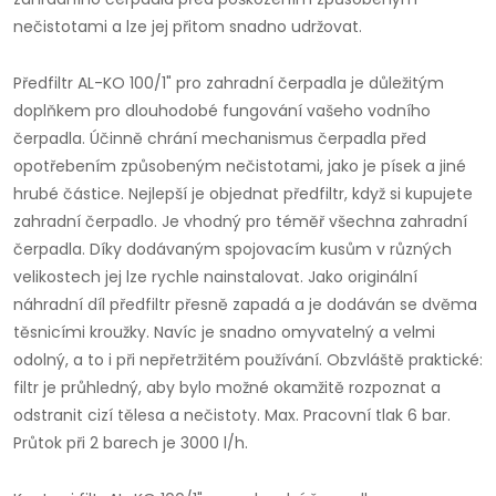
nečistotami a lze jej přitom snadno udržovat.
Předfiltr AL-KO 100/1" pro zahradní čerpadla je důležitým
doplňkem pro dlouhodobé fungování vašeho vodního
čerpadla. Účinně chrání mechanismus čerpadla před
opotřebením způsobeným nečistotami, jako je písek a jiné
hrubé částice. Nejlepší je objednat předfiltr, když si kupujete
zahradní čerpadlo. Je vhodný pro téměř všechna zahradní
čerpadla. Díky dodávaným spojovacím kusům v různých
velikostech jej lze rychle nainstalovat. Jako originální
náhradní díl předfiltr přesně zapadá a je dodáván se dvěma
těsnicími kroužky. Navíc je snadno omyvatelný a velmi
odolný, a to i při nepřetržitém používání. Obzvláště praktické:
filtr je průhledný, aby bylo možné okamžitě rozpoznat a
odstranit cizí tělesa a nečistoty. Max. Pracovní tlak 6 bar.
Průtok při 2 barech je 3000 l/h.