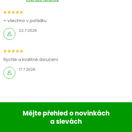
+ všechno v pořádku
22.7.2026
Rychle a kvalitně doručení.
17.7.2026
Mějte přehled o novinkách
a slevách
Z