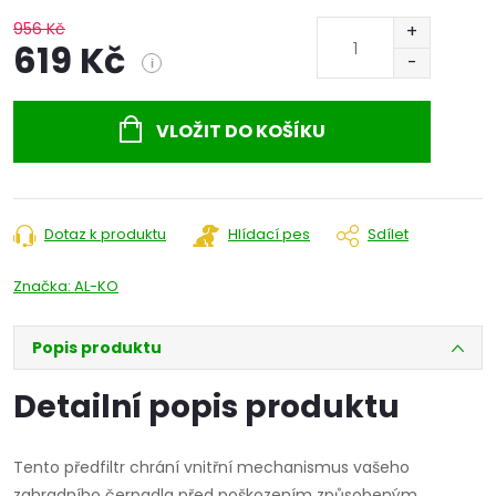
956 Kč
619 Kč
i
Měrná
cena:
VLOŽIT DO KOŠÍKU
Dotaz k produktu
Hlídací pes
Sdílet
Značka:
AL-KO
Popis produktu
Detailní popis produktu
Tento předfiltr chrání vnitřní mechanismus vašeho
zahradního čerpadla před poškozením způsobeným