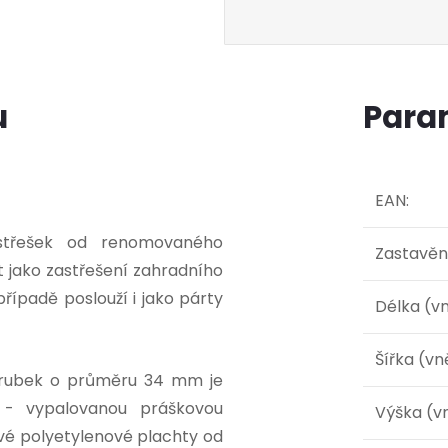
u
Para
EAN
:
ístřešek od renomovaného
Zastavěn
 jako zastřešení zahradního
řípadě poslouží i jako párty
Délka (vn
Šířka (vn
 trubek o průměru 34 mm je
 - vypalovanou práškovou
Výška (vn
vé polyetylenové plachty od