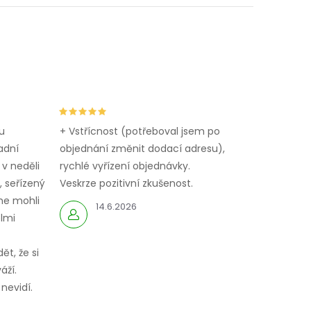
u
+ Vstřícnost (potřeboval jsem po
adní
objednání změnit dodací adresu),
 v neděli
rychlé vyřízení objednávky.
 seřízený
Veskrze pozitivní zkušenost.
me mohli
14.6.2026
elmi
ět, že si
áží.
nevidí.