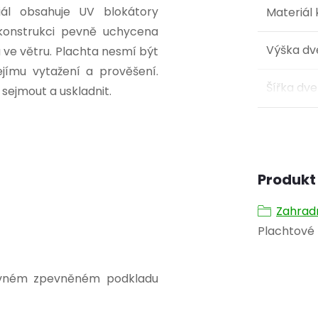
iál obsahuje UV blokátory
Materiál
 konstrukci pevně uchycena
Výška dv
 ve větru. Plachta nesmí být
jímu vytažení a prověšení.
Šířka dve
ejmout a uskladnit.
Produkt 
Zahrad
Plachtové 
rovném zpevněném podkladu