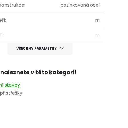
 konstrukce
:
pozinkovaná ocel
eří
:
m
ří
:
m
VŠECHNY PARAMETRY
naleznete v této kategorii
ní stavby
přístřešky