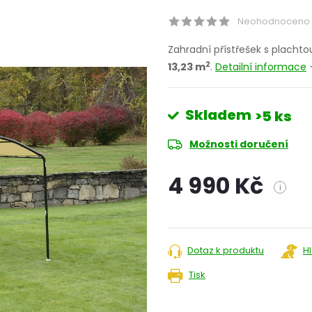
Neohodnoceno
Zahradní přístřešek s plachto
2
13,23 m
.
Detailní informace
Skladem
>5 ks
Možnosti doručení
4 990 Kč
i
Měrná
cena:
Dotaz k produktu
H
Tisk