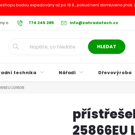
shopu budou expedovány až po 18.8., pokud není domluveno jinak. Pr
ny osobních údajů
774 245 285
Reklamační řád
info@zahradatech.cz
Postup při nákupu na s
HLEDAT
radní technika
Nářadí
Dřevovýroba
866EU LG1606
přístřeš
25866EU 