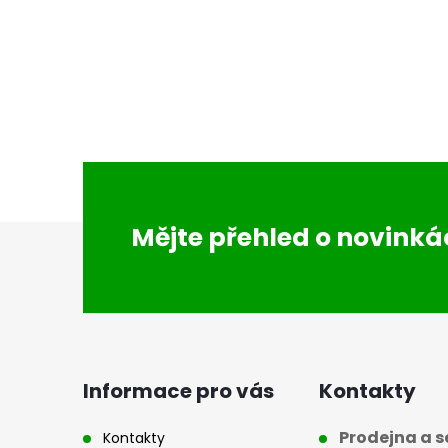
Z
Mějte přehled o novink
á
p
a
Informace pro vás
Kontakty
t
Prodejna a se
Kontakty