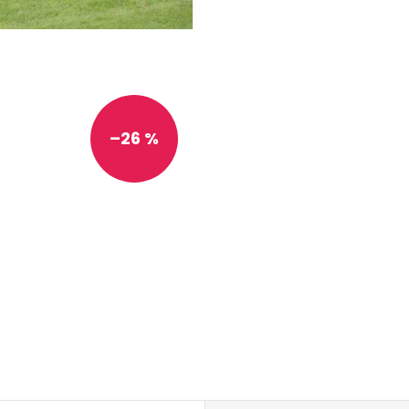
–26 %