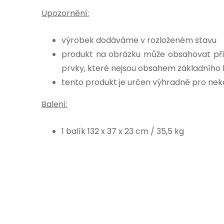
Upozornění:
výrobek dodáváme v rozloženém stavu
produkt na obrázku může obsahovat pří
prvky, které nejsou obsahem základního 
tento produkt je určen výhradně pro ne
Balení:
1 balík 132 x 37 x 23 cm / 35,5 kg