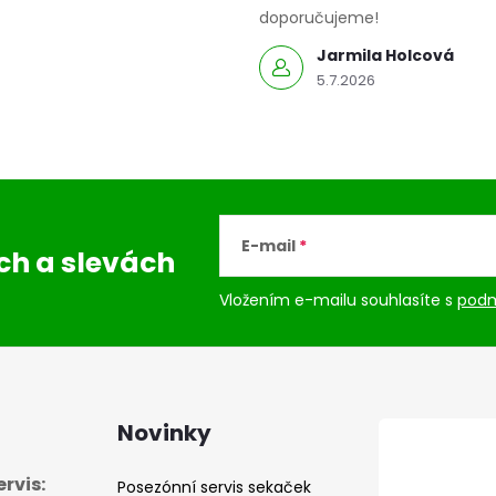
doporučujeme!
Jarmila Holcová
5.7.2026
E-mail
ách
a slevách
Vložením e-mailu souhlasíte s
podm
Novinky
rvis:
Posezónní servis sekaček