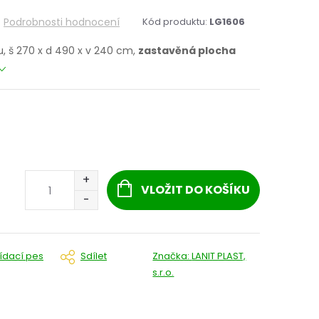
Podrobnosti hodnocení
Kód produktu:
LG1606
u, š 270 x d 490 x v 240 cm,
zastavěná plocha
VLOŽIT DO KOŠÍKU
lídací pes
Sdílet
Značka:
LANIT PLAST,
s.r.o.