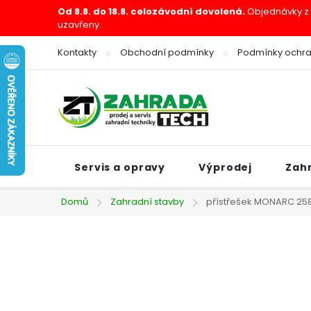
Přejít
Od 8.8. do 18.8. celozávodní dovolená.
Objednávky z e
uzavřeny.
na
obsah
Kontakty
Obchodní podmínky
Podmínky ochra
Servis a opravy
Výprodej
Zah
Domů
Zahradní stavby
přístřešek MONARC 25