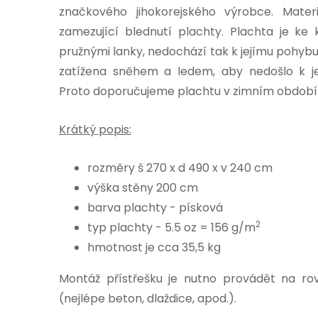
značkového jihokorejského výrobce. Mater
zamezující blednutí plachty. Plachta je ke
pružnými lanky, nedochází tak k jejímu pohybu
zatížena sněhem a ledem, aby nedošlo k je
Proto doporučujeme plachtu v zimním období s
Krátký popis:
rozměry š 270 x d 490 x v 240 cm
výška stěny 200 cm
barva plachty - písková
2
typ plachty - 5.5 oz = 156 g/m
hmotnost je cca 35,5 kg
Montáž přístřešku je nutno provádět na 
(nejlépe beton, dlaždice, apod.).