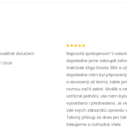
kvalitně doručení.
Naprostá spokojenost! V sobot
dopoledne jsme zakoupili zahr
.7.2026
traktůrek Stiga Estate 384 a už
dopoledne nám byl připravený,
a dovezený až domů, takže js
rovnou začít sekat. Skvělé a v
vstřícné jednání, vše nám bylo
vysvětleno i předvedeno. Je vid
zde svých zákazníků opravdu v
Takový přístup se dnes jen tak 
Děkujeme a rozhodně vřele