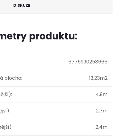
DISKUZE
metry produktu:
6775990258666
á plocha
:
13,23m2
ější)
:
4,9m
ější)
:
2,7m
ější)
:
2,4m