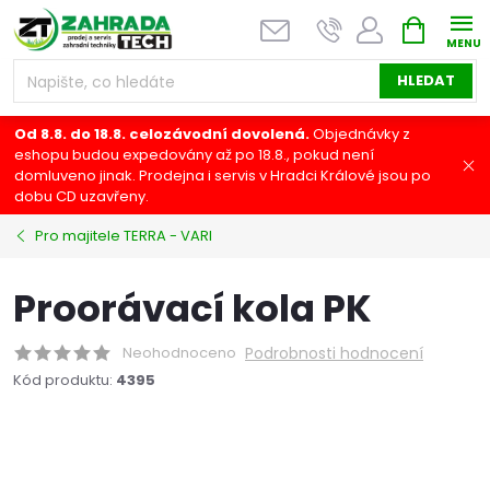
Přejít
NÁKUPNÍ
na
KOŠÍK
obsah
HLEDAT
Od 8.8. do 18.8. celozávodní dovolená.
Objednávky z
eshopu budou expedovány až po 18.8., pokud není
domluveno jinak. Prodejna i servis v Hradci Králové jsou po
dobu CD uzavřeny.
Pro majitele TERRA - VARI
Proorávací kola PK
Neohodnoceno
Podrobnosti hodnocení
Kód produktu:
4395