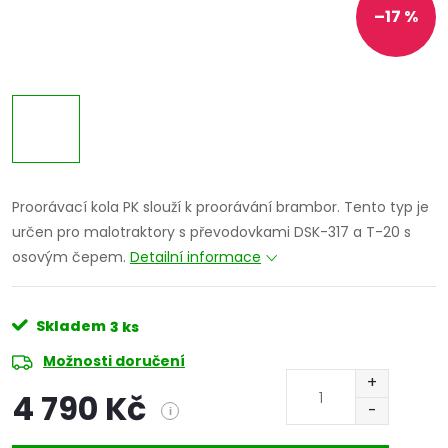
–17 %
Proorávací kola PK slouží k proorávání brambor. Tento typ je
určen pro malotraktory s převodovkami DSK-317 a T-20 s
osovým čepem.
Detailní informace
Skladem
3 ks
Možnosti doručení
4 790 Kč
i
Měrná