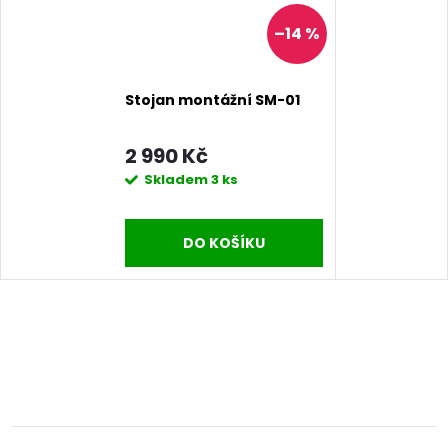
–14 %
Stojan montážní SM-01
2 990 Kč
Skladem
3 ks
DO KOŠÍKU