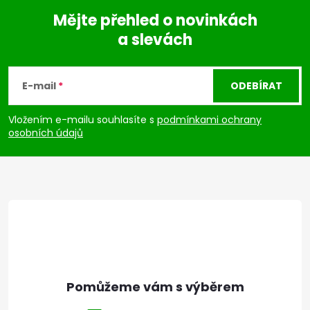
Mějte přehled o novinkách
a slevách
Z
á
E-mail
ODEBÍRAT
p
Vložením e-mailu souhlasíte s
podmínkami ochrany
osobních údajů
a
t
í