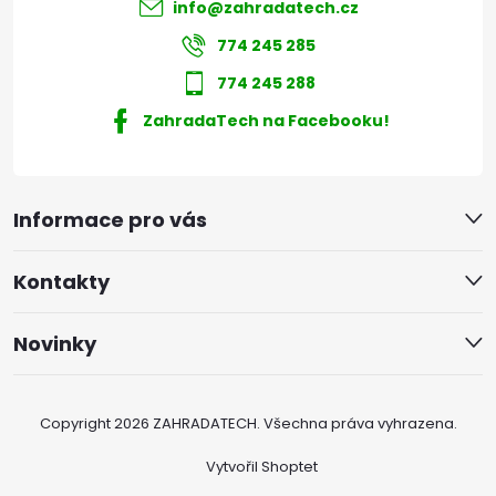
info
@
zahradatech.cz
774 245 285
774 245 288
ZahradaTech na Facebooku!
Informace pro vás
Kontakty
Novinky
Copyright 2026
ZAHRADATECH
. Všechna práva vyhrazena.
Vytvořil Shoptet