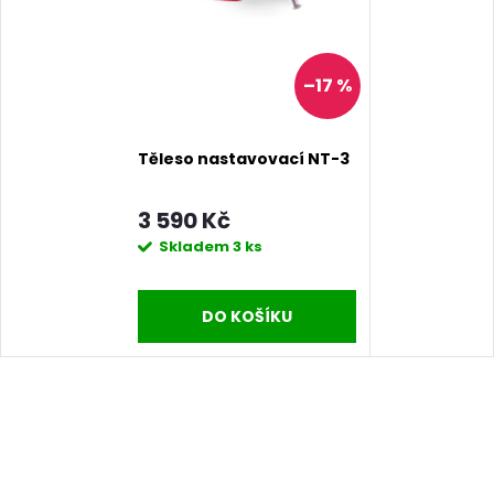
–17 %
Těleso nastavovací NT-3
3 590 Kč
Skladem
3 ks
DO KOŠÍKU