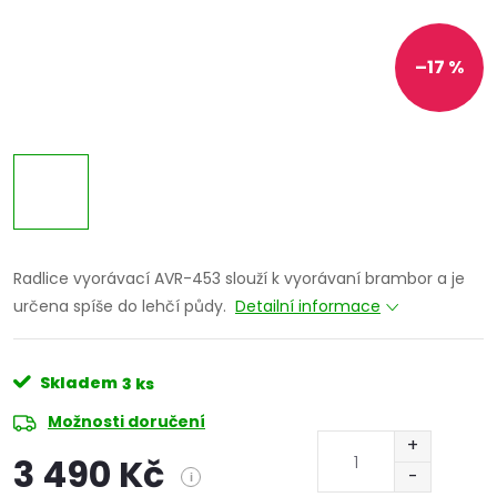
–17 %
Radlice vyorávací AVR-453 slouží k vyorávaní brambor a je
určena spíše do lehčí půdy.
Detailní informace
Skladem
3 ks
Možnosti doručení
3 490 Kč
i