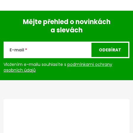
Mějte přehled o novinkách
a slevách
Z
á
E-mail
ODEBÍRAT
p
Vložením e-mailu souhlasíte s
podmínkami ochrany
osobních údajů
a
t
í