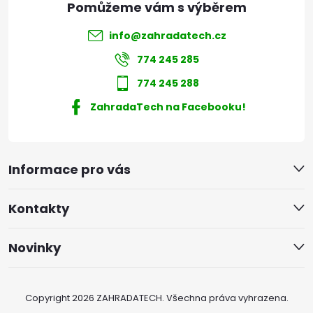
info
@
zahradatech.cz
774 245 285
774 245 288
ZahradaTech na Facebooku!
Informace pro vás
Kontakty
Novinky
Copyright 2026
ZAHRADATECH
. Všechna práva vyhrazena.