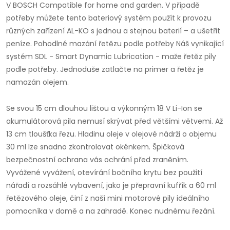
V BOSCH Compatible for home and garden. V případě
potřeby můžete tento bateriový systém použít k provozu
různých zařízení AL-KO s jednou a stejnou baterií – a ušetřit
peníze. Pohodlné mazání řetězu podle potřeby Náš vynikající
systém SDL - Smart Dynamic Lubrication - maže řetěz pily
podle potřeby. Jednoduše zatlačte na primer a řetěz je
namazán olejem.
Se svou 15 cm dlouhou lištou a výkonným 18 V Li-Ion se
akumulátorová pila nemusí skrývat před většími větvemi. Až
13 cm tloušťka řezu. Hladinu oleje v olejové nádrži o objemu
30 ml lze snadno zkontrolovat okénkem. Špičková
bezpečnostní ochrana vás ochrání před zraněním.
Vyvážené vyvážení, otevírání bočního krytu bez použití
nářadí a rozsáhlé vybavení, jako je přepravní kufřík a 60 ml
řetězového oleje, činí z naší mini motorové pily ideálního
pomocníka v domě a na zahradě. Konec nudnému řezání.