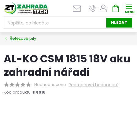
Přejít
NÁKUPNÍ
na
KOŠÍK
obsah
HLEDAT
Řetězové pily
AL-KO CSM 1815 18V aku
zahradní nářadí
Neohodnoceno
Podrobnosti hodnocení
Kód produktu:
114016