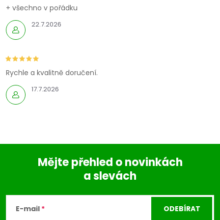
+ všechno v pořádku
22.7.2026
Rychle a kvalitně doručení.
17.7.2026
Mějte přehled o novinkách
a slevách
Z
á
E-mail
ODEBÍRAT