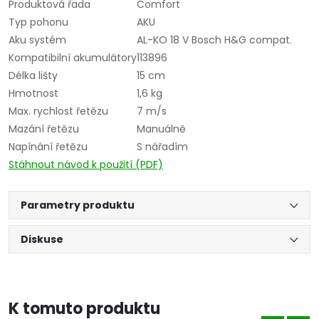
Produktová řada
Comfort
Typ pohonu
AKU
Aku systém
AL-KO 18 V Bosch H&G compat.
Kompatibilní akumulátory
113896
Délka lišty
15 cm
Hmotnost
1,6 kg
Max. rychlost řetězu
7 m/s
Mazání řetězu
Manuálně
Napínání řetězu
S nářadím
Stáhnout návod k použití (PDF)
Parametry produktu
Diskuse
K tomuto produktu