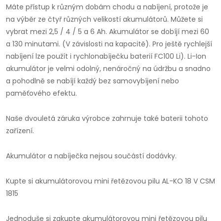
Máte přístup k různým dobám chodu a nabíjení, protože je
na výběr ze čtyř různých velikostí akumulátorů. Můžete si
vybrat mezi 2,5 / 4 / 5 a 6 Ah. Akumulátor se dobíjí mezi 60
a 130 minutami. (V závislosti na kapacitě). Pro ještě rychlejší
nabíjení lze použít i rychlonabíječku baterií FC100 Li). Li-Ion
akumulátor je velmi odolný, nenáročný na údržbu a snadno
a pohodlně se nabíjí každý bez samovybíjení nebo
paměťového efektu.
Naše dvouletá záruka výrobce zahrnuje také baterii tohoto
zařízení.
Akumulátor a nabíječka nejsou součástí dodávky.
Kupte si akumulátorovou mini řetězovou pilu AL-KO 18 V CSM
1815
Jednoduše si zakupte akumulátorovou mini řetězovou pilu