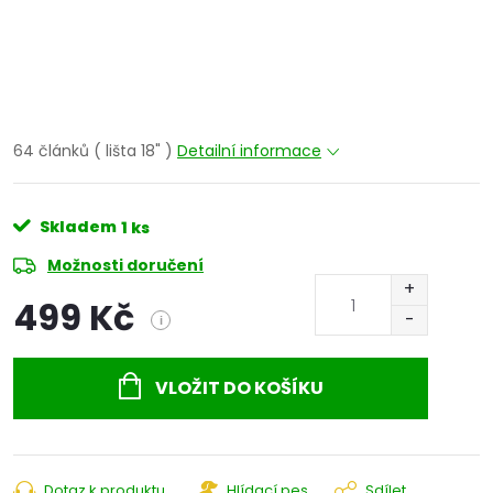
64 článků ( lišta 18" )
Detailní informace
Skladem
1 ks
Možnosti doručení
499 Kč
i
Měrná
cena:
VLOŽIT DO KOŠÍKU
Dotaz k produktu
Hlídací pes
Sdílet