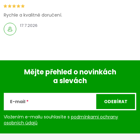
Rychle a kvalitně doručení.
17.7.2026
Mějte přehled o novinkách
a slevách
Z
á
E-mail
ODEBÍRAT
p
Vložením e-mailu souhlasíte s
podmínkami ochrany
osobních údajů
a