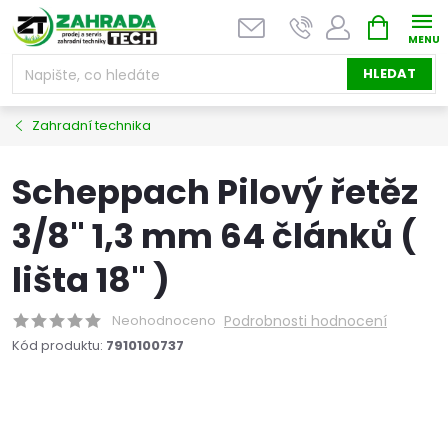
Přejít
NÁKUPNÍ
na
KOŠÍK
obsah
HLEDAT
Zahradní technika
Scheppach Pilový řetěz
3/8" 1,3 mm 64 článků (
lišta 18" )
Neohodnoceno
Podrobnosti hodnocení
Kód produktu:
7910100737