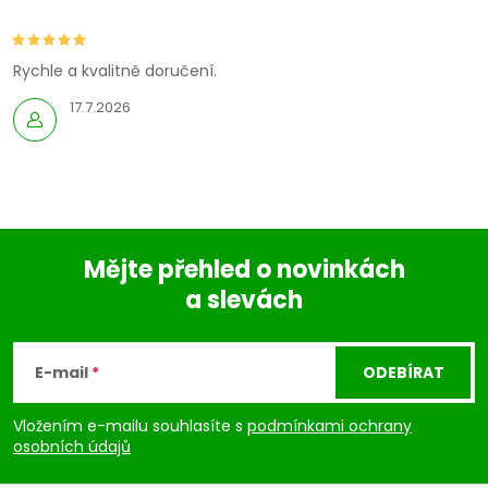
Rychle a kvalitně doručení.
17.7.2026
Mějte přehled o novinkách
a slevách
Z
á
E-mail
ODEBÍRAT
p
Vložením e-mailu souhlasíte s
podmínkami ochrany
osobních údajů
a