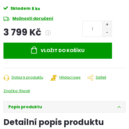
Skladem
5 ks
Možnosti doručení
3 799 Kč
i
Měrná
cena:
VLOŽIT DO KOŠÍKU
Dotaz k produktu
Hlídací pes
Sdílet
Značka:
Riwall
Popis produktu
Detailní popis produktu