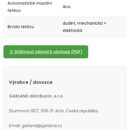
Automatické mazání
Ano
řetězu
duální, mechanická +
Brzda řetězu
elektrická
📄 Stáhnout návod k obsluze (PDF)
Výrobce / dovozce
GARLAND distributor, s.r.o.
Šturmova 1307, 506 01 Jičín, Česká republika
Email: garland@garland.cz