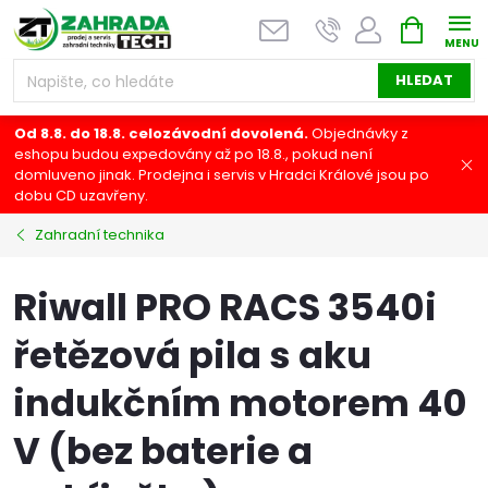
Přejít
NÁKUPNÍ
na
KOŠÍK
obsah
HLEDAT
Od 8.8. do 18.8. celozávodní dovolená.
Objednávky z
eshopu budou expedovány až po 18.8., pokud není
domluveno jinak. Prodejna i servis v Hradci Králové jsou po
dobu CD uzavřeny.
Zahradní technika
Riwall PRO RACS 3540i
řetězová pila s aku
indukčním motorem 40
V (bez baterie a