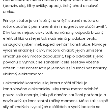
(benzín, olej, filtry svíčky, apod.), tichý chod a nulové
emise.
Princip: stator je umístěný na vnější straně motoru a
rotor opatřený permanentními magnety se otáčí uvnitř.
Díky tomu nejsou cívky tolik namáhány, odpadá brzdný
efekt uhlíků a stejně tak nadměrná produkce tepla,
ionizujících jisker i nebezpečí selhání konstrukce. Navíc je
výrazně snadnější cívky motoru chladit, jejich umístění
umožňuje celý motor zapouzdřit, teplo odvádět z jeho
povrchu a vyhnout se zanášení celé sestavy včetně
ložisek. Celá konstrukce je jednodušší a lehčí než klasický
uhlíkový elektromotor.
Elektronická kontrola: síla, která otáčí hřídelí je
kontrolována elektronicky. Díky tomu motor odebírá
pouze tolik energie, kolik při daném zatížení potřebuje a
navíc udržuje konstantní točivý moment. Máte tak stejně
síly při malých i vysokých otáčkách a výdrž baterie se