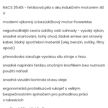
RACS 3540i - řetězová pila s aku indukčním motorem 40
V
moderní výkonný a bezúdržbový motor PowerMax
nejpohodlnější cesta údržby vaší zahrady - vysoký výkon,
snadné startování, tichý chod, žádné emise ani otravný
kabel, žádný spotřební materiál (olej, benzín, svíčky, filtry
apod.)
převodovka zaručuje vysokou sílu stroje v řezu
snadné napínání řetězu otočným knoflíkem bez nutnosti
použití nářadí
snadná vizuální kontrola stavu oleje
ergonomická protiskluzová rukojeť s velkým
bezpečnostním spínačem pro pohodlnou práci
v rukavicích