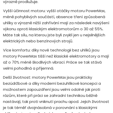
výrazně prodlužuje.
Vyšší účinnost motoru: vyšší otáčky motoru PowerMax,
méně pohyblivých součástí, absence tření způsobená
uhlíky a výrazně nižší zahřívání mají za následek navýšení
výkonu oproti klasickým elektromotorům o 30 až 55%.
Máte tak sílu, na kterou jste byli zvyklí jen u nejsilnějších
elektrických nebo benzínových strojů.
Více komfortu: díky nové technologii bez uhlíků jsou
motory PowerMax tišší než klasické elektromotory a mají
až o 70% méně škodlivých vibrací. Práce se tak stává
velmi pohodlná a příjemná.
Delší životnost: motory PowerMax jsou prakticky
bezúdržbové a díky moderní bezuhlíkové koncepci a
možnostem zapouzdření jsou velmi odolné jak proti
rázům, které při práci se zahradní technikou běžně
nastávají, tak proti vniknutí prachu apod. Jejich životnost
je tak téměř dvojnásobná v porovnání s klasickými