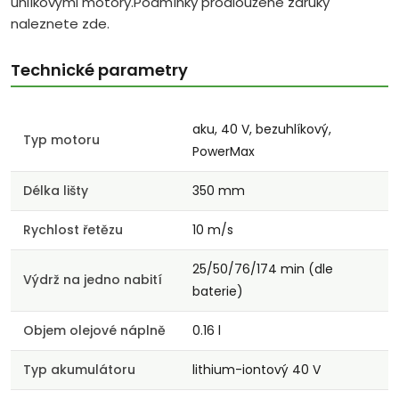
uhlíkovými motory.Podmínky prodloužené záruky
naleznete zde.
Technické parametry
aku, 40 V, bezuhlíkový,
Typ motoru
PowerMax
Délka lišty
350 mm
Rychlost řetězu
10 m/s
25/50/76/174 min (dle
Výdrž na jedno nabití
baterie)
Objem olejové náplně
0.16 l
Typ akumulátoru
lithium-iontový 40 V