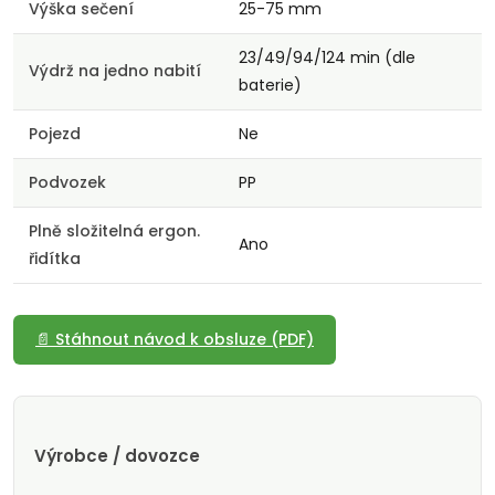
Výška sečení
25-75 mm
23/49/94/124 min (dle
Výdrž na jedno nabití
baterie)
Pojezd
Ne
Podvozek
PP
Plně složitelná ergon.
Ano
řidítka
📄 Stáhnout návod k obsluze (PDF)
Výrobce / dovozce