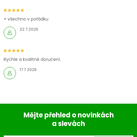
+ všechno v pořádku
22.7.2026
Rychle a kvalitně doručení.
17.7.2026
Mějte přehled o novinkách
a slevách
Z