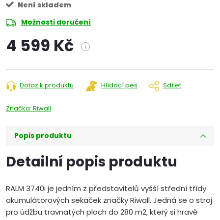
Není skladem
Možnosti doručení
4 599 Kč
i
Měrná
cena:
Dotaz k produktu
Hlídací pes
Sdílet
Značka:
Riwall
Popis produktu
Detailní popis produktu
RALM 3740i je jedním z představitelů vyšší střední třídy
akumulátorových sekaček značky Riwall. Jedná se o stroj
pro údžbu travnatých ploch do 280 m2, který si hravě