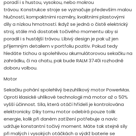
poradí i s hustou, vysokou, nebo mokrou
trávou. Konstrukce stroje se vyznačuje především malou
hlučností, kompaktními rozměry, kvalitními plastovými
díly a nízkou hmotností. Ikdyž se jedná o čistě elektrický
stroj, stále má dostatek točivého momentu aby si
poradil i s hustější trávou. Líbivý design je pak už jen
příjemným detailem v portfoliu pozitiv. Pokud tedy
hledáte tichou a spolehlivou akumulátorovou sekačku na
zahrádku, či na chatu, pak bude RALM 3740i rozhodně
doboru volbou.
Motor
Sekačku pohání spolehlivý bezuhlíkový motor PowerMax.
Oproti klasické uhlíkové technologii má motor až o 50%
vyšší účinnost. Síla, která otáčí hřídelí je kontrolována
elektronicky. Díky tomu motor odebírá pouze tolik
energie, kolik při daném zatížení potřebuje a navíc
udržuje konstantní točivý moment. Máte tak stejně síly
při malých i vysokých otáčkách a výdrž baterie se