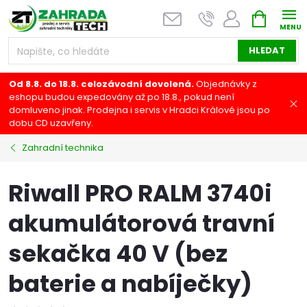
Přejít
NÁKUPNÍ
na
KOŠÍK
obsah
HLEDAT
Od 8.8. do 18.8. celozávodní dovolená.
Objednávky z
eshopu budou expedovány až po 18.8., pokud není
domluveno jinak. Prodejna i servis v Hradci Králové jsou po
dobu CD uzavřeny.
Zahradní technika
Riwall PRO RALM 3740i
akumulátorová travní
sekačka 40 V (bez
baterie a nabíječky)