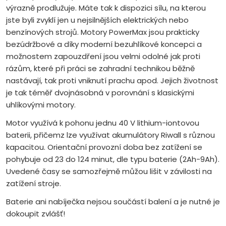
výrazně prodlužuje. Máte tak k dispozici sílu, na kterou
jste byli zvyklí jen u nejsilnějších elektrických nebo
benzínových strojů. Motory PowerMax jsou prakticky
bezúdržbové a díky moderní bezuhlíkové koncepci a
možnostem zapouzdření jsou velmi odolné jak proti
rázům, které při práci se zahradní technikou běžně
nastávají, tak proti vniknutí prachu apod. Jejich životnost
je tak téměř dvojnásobná v porovnání s klasickými
uhlíkovými motory.
Motor využívá k pohonu jednu 40 V lithium-iontovou
baterii, přičemz lze využívat akumulátory Riwall s různou
kapacitou. Orientační provozní doba bez zatížení se
pohybuje od 23 do 124 minut, dle typu baterie (2Ah-9Ah).
Uvedené časy se samozřejmě můžou lišit v závilosti na
zatížení stroje.
Baterie ani nabíječka nejsou součástí balení a je nutné je
dokoupit zvlášť!