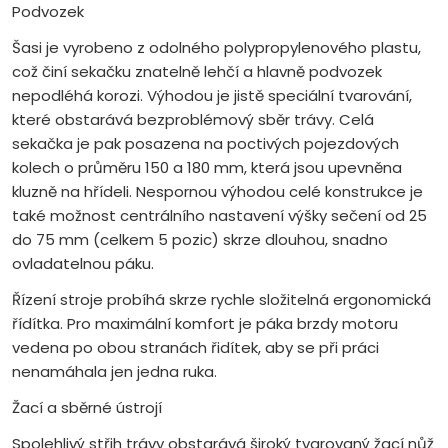
Podvozek
Šasi je vyrobeno z odolného polypropylenového plastu,
což činí sekačku znatelně lehčí a hlavně podvozek
nepodléhá korozi. Výhodou je jistě speciální tvarování,
které obstarává bezproblémový sběr trávy. Celá
sekačka je pak posazena na poctivých pojezdových
kolech o průměru 150 a 180 mm, která jsou upevněna
kluzně na hřídeli. Nespornou výhodou celé konstrukce je
také možnost centrálního nastavení výšky sečení od 25
do 75 mm (celkem 5 pozic) skrze dlouhou, snadno
ovladatelnou páku.
Řízení stroje probíhá skrze rychle složitelná ergonomická
řídítka. Pro maximální komfort je páka brzdy motoru
vedena po obou stranách řidítek, aby se při práci
nenamáhala jen jedna ruka.
Žací a sběrné ústrojí
Spolehlivý střih trávy obstarává široký tvarovaný žací nůž