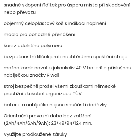
snadné sklopení řídítek pro úsporu místa při skladování
nebo převozu
objemný celoplastový koš s indikací naplnění
madlo pro pohodlné přenášení
šasi z odolného polymeru
bezpečnostní klíček proti nechtěnému spuštění stroje
možno kombinovat s jakoukoliv 40 V baterií a příslušnou
nabíječkou značky Riwall
stroj bezpečně prošel všemi zkouškami německé
prestižní zkušební organizace TÜV
baterie a nabíječka nejsou součástí dodávky
Orientační provozní doba bez zatížení
(2Ah/4Ah/6Ah/9Ah): 23/49/94/124 min.
Využijte prodloužené záruky