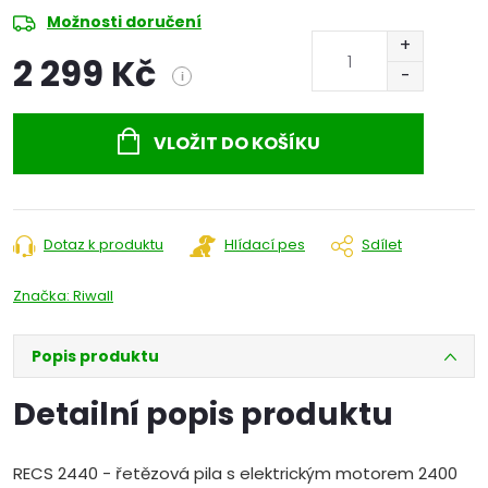
Možnosti doručení
2 299 Kč
i
Měrná
cena:
VLOŽIT DO KOŠÍKU
Dotaz k produktu
Hlídací pes
Sdílet
Značka:
Riwall
Popis produktu
Detailní popis produktu
RECS 2440 - řetězová pila s elektrickým motorem 2400