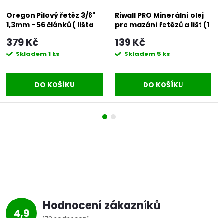
Oregon Pilový řetěz 3/8"
Riwall PRO Minerální olej
1,3mm - 56 článků ( lišta
pro mazání řetězů a lišt (1
16") pro RECS 2440 / RECS
l)
379 Kč
139 Kč
2440 E
Skladem
1 ks
Skladem
5 ks
DO KOŠÍKU
DO KOŠÍKU
Hodnocení zákazníků
4,9