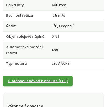
Délka lišty
400 mm
Rychlost řetězu
15,5 m/s
Řetěz
3/8, Oregon ''
Objem olejové náplně
0.15 l
Automatické mazání
Ano
řetězu
Typ motoru
230V, 50Hz
📄 Stáhnout návod k obsluze (PDF)
Výrobce / dovozce