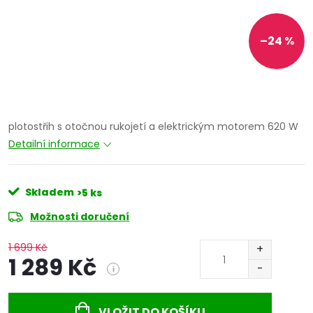
–24 %
plotostřih s otočnou rukojetí a elektrickým motorem 620 W
Detailní informace
Skladem
>5 ks
Možnosti doručení
1 699 Kč
1 289 Kč
i
Měrná
cena:
VLOŽIT DO KOŠÍKU