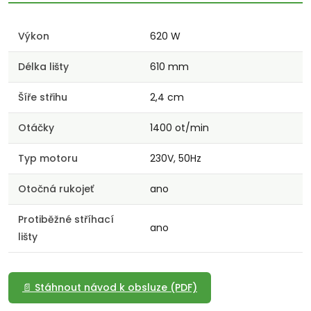
Výkon
620 W
Délka lišty
610 mm
Šíře střihu
2,4 cm
Otáčky
1400 ot/min
Typ motoru
230V, 50Hz
Otočná rukojeť
ano
Protiběžné stříhací
ano
lišty
📄 Stáhnout návod k obsluze (PDF)