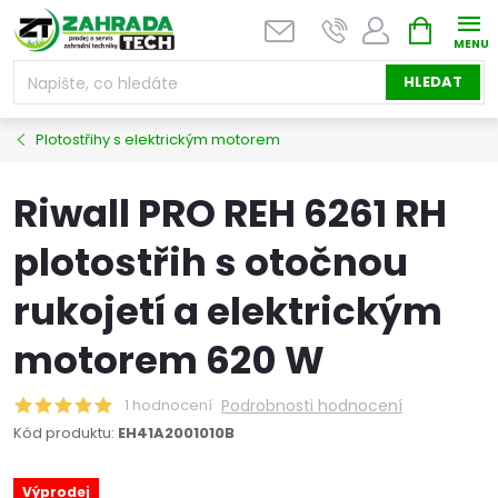
Přejít
NÁKUPNÍ
na
KOŠÍK
obsah
HLEDAT
Plotostřihy s elektrickým motorem
Riwall PRO REH 6261 RH
plotostřih s otočnou
rukojetí a elektrickým
motorem 620 W
1 hodnocení
Podrobnosti hodnocení
Kód produktu:
EH41A2001010B
Výprodej