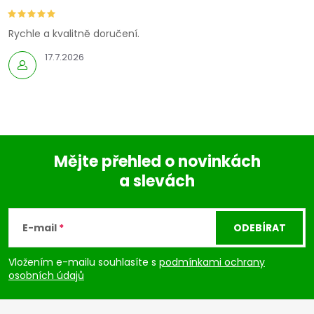
Rychle a kvalitně doručení.
17.7.2026
Mějte přehled o novinkách
a slevách
Z
á
E-mail
ODEBÍRAT
p
Vložením e-mailu souhlasíte s
podmínkami ochrany
osobních údajů
a