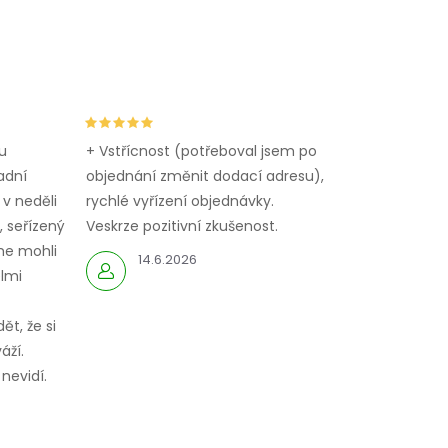
u
+ Vstřícnost (potřeboval jsem po
adní
objednání změnit dodací adresu),
 v neděli
rychlé vyřízení objednávky.
 seřízený
Veskrze pozitivní zkušenost.
me mohli
14.6.2026
elmi
ět, že si
áží.
nevidí.