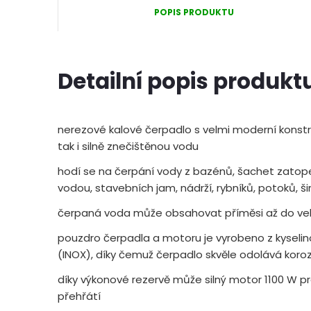
POPIS PRODUKTU
Detailní popis produkt
nerezové kalové čerpadlo s velmi moderní konstru
tak i silně znečištěnou vodu
hodí se na čerpání vody z bazénů, šachet zato
vodou, stavebních jam, nádrží, rybníků, potoků, š
čerpaná voda může obsahovat příměsi až do vel
pouzdro čerpadla a motoru je vyrobeno z kyseli
(INOX), díky čemuž čerpadlo skvěle odolává koroz
díky výkonové rezervě může silný motor 1100 W pra
přehřátí