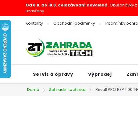
Přejít
Od 8.8. do 18.8. celozávodní dovolená.
Objednávky z e
uzavřeny.
na
obsah
Kontakty
Obchodní podmínky
Podmínky ochra
Servis a opravy
Výprodej
Zah
Domů
Zahradní technika
Riwall PRO REP 1100 