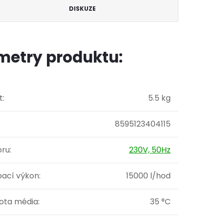
DISKUZE
metry produktu:
t
:
5.5 kg
8595123404115
oru
:
230V, 50Hz
pací výkon
:
15000 l/hod
lota média
:
35 °C