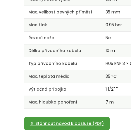
Max. velikost pevných příměsí
35 mm
Max. tlak
0.95 bar
Řezací nože
Ne
Délka přívodního kabelu
10 m
Typ přívodního kabelu
H05 RNF 3 ×
Max. teplota média
35 °C
Výtlačná přípojka
1 1/2" ''
Max. hloubka ponoření
7 m
📄 Stáhnout návod k obsluze (PDF)