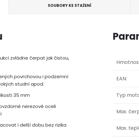
SOUBORY KE STAŽENÍ
u
Para
kcí zvládne čerpat jak čistou,
Hmotnos
pených povrchovou i podzemní
EAN
:
irokých studní apod.
Typ mot
ikosti 35 mm
novzdorné nerezové oceli
Max. čer
i
covat i delší dobu bez rizika
Max. tep