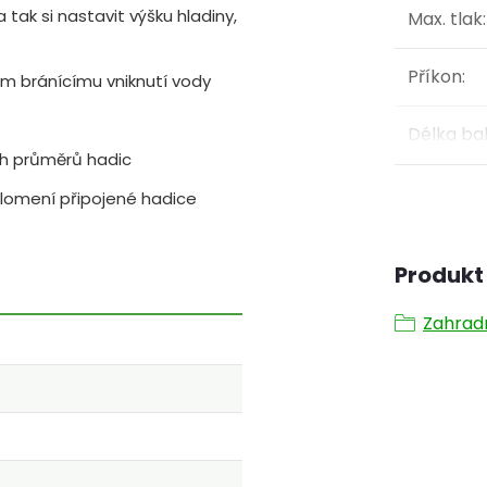
 tak si nastavit výšku hladiny,
Max. tlak
:
Příkon
:
ím bránícímu vniknutí vody
Délka ba
ých průměrů hadic
alomení připojené hadice
Produkt 
Zahrad