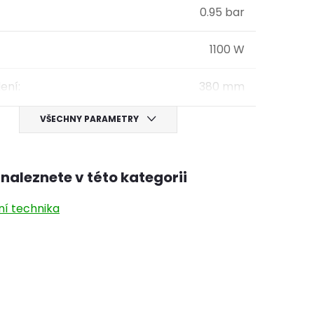
0.95 bar
1100 W
lení
:
380 mm
VŠECHNY PARAMETRY
naleznete v této kategorii
ní technika