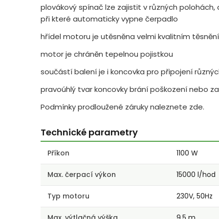
plovákový spínač lze zajistit v různých polohách, a
při které automaticky vypne čerpadlo
hřídel motoru je utěsněna velmi kvalitním těsněn
motor je chráněn tepelnou pojistkou
součástí balení je i koncovka pro připojení různ
pravoúhlý tvar koncovky brání poškození nebo z
Podmínky prodloužené záruky naleznete zde.
Technické parametry
Příkon
1100 W
Max. čerpací výkon
15000 l/hod
Typ motoru
230V, 50Hz
Max. výtlačná výška
9.5 m