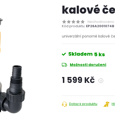
kalové če
Neohodnoceno
Kód produktu:
EP26A2001074B
univerzální ponorné kalové č
Skladem
5 ks
Možnosti doručení
1 599 Kč
i
Měrná
cena:
Dotaz k produktu
H