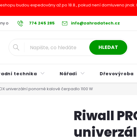
shopu budou expedovány až po 18.8., pokud není domluveno jinak. Pr
ny osobních údajů
774 245 285
Reklamační řád
info@zahradatech.cz
Postup při nákupu na s
HLEDAT
radní technika
Nářadí
Dřevovýroba
INOX univerzální ponorné kalové čerpadlo 1100 W
Riwall PR
univerzá