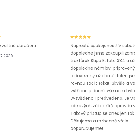
kvalitně doručení.
Naprostá spokojenost! V sobot
dopoledne jsme zakoupili zahr
.7.2026
traktůrek Stiga Estate 384 a už
dopoledne nám byl připravený,
a dovezený až domů, takže js
rovnou začít sekat. Skvělé a v
vstřícné jednání, vše nám bylo
vysvětleno i předvedeno. Je vid
zde svých zákazníků opravdu v
Takový přístup se dnes jen tak 
Děkujeme a rozhodně vřele
doporučujeme!