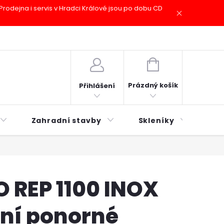
odejna i servis v Hradci Králové jsou po dobu CD
plátky ESSOX
Novinky
NÁKUPNÍ
KOŠÍK
Prázdný košík
Přihlášení
Zahradní stavby
Skleníky
Mu
O REP 1100 INOX
lní ponorné