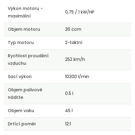
Výkon motoru -
0,75 / 1 kW/HP
maximální
Objem motoru
26 ccm
Typ motoru
2-taktní
Rychlost proudění
252 km/h
vzduchu
Sací výkon
10200 l/min
Objem palivové
0.5 l
nádrže
Objem vaku
45 l
Drtící poměr
12:1