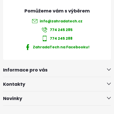
info
@
zahradatech.cz
774 245 285
774 245 288
ZahradaTech na Facebooku!
Informace pro vás
Kontakty
Novinky