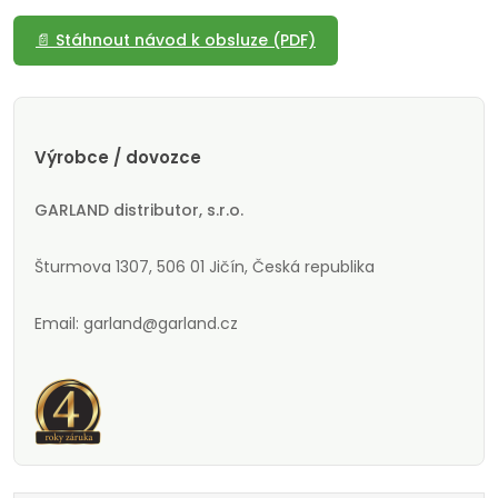
📄 Stáhnout návod k obsluze (PDF)
Výrobce / dovozce
GARLAND distributor, s.r.o.
Šturmova 1307, 506 01 Jičín, Česká republika
Email: garland@garland.cz