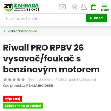
Přejít
NÁKUPNÍ
na
KOŠÍK
obsah
HLEDAT
Zahradní technika
Riwall PRO RPBV 26
vysavač/foukač s
benzinovým motorem
Neohodnoceno
Podrobnosti hodnocení
Kód produktu:
PB42A1901088B
Výprodej
Skladem na prodejně