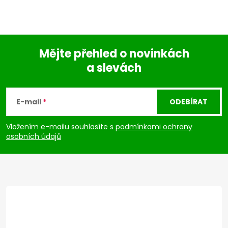
Mějte přehled o novinkách
a slevách
Z
á
E-mail
ODEBÍRAT
p
Vložením e-mailu souhlasíte s
podmínkami ochrany
osobních údajů
a
t
í