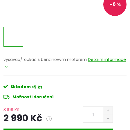
–6 %
vysavač/foukač s benzinovým motorem
Detailní informace
Skladem
>5 ks
Možnosti doručení
3 199 Kč
2 990 Kč
i
Měrná