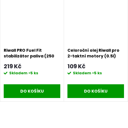
Riwall PRO Fuel Fit
Celoroční olej Riwall pro
stabilizátor paliva (250
2-taktní motory (0.5l)
ml)
219 Kč
109 Kč
Skladem
>5 ks
Skladem
>5 ks
DO KOŠÍKU
DO KOŠÍKU