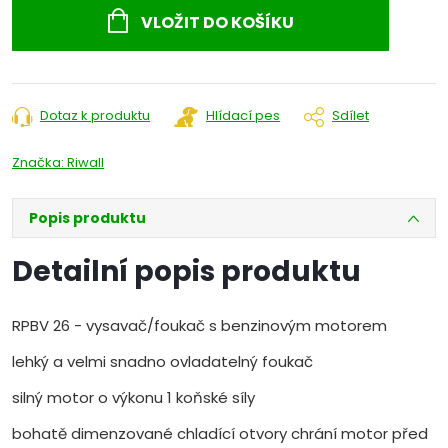
cena:
VLOŽIT DO KOŠÍKU
Dotaz k produktu
Hlídací pes
Sdílet
Značka:
Riwall
Popis produktu
Detailní popis produktu
RPBV 26 - vysavač/foukač s benzinovým motorem
lehký a velmi snadno ovladatelný foukač
silný motor o výkonu 1 koňské síly
bohatě dimenzované chladící otvory chrání motor před