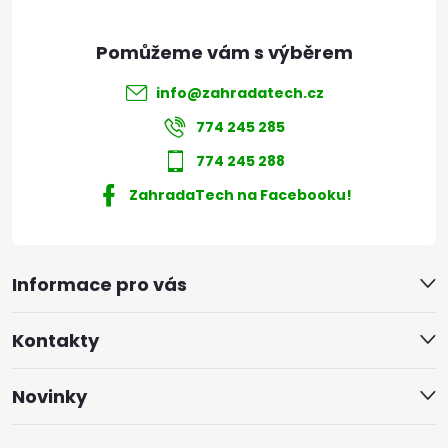
info
@
zahradatech.cz
774 245 285
774 245 288
ZahradaTech na Facebooku!
Informace pro vás
Kontakty
Novinky