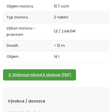
Objem motoru
51.7 ccm
Typ motoru
2-taktní
Výkon motoru -
1,5 / 2 kW/HP
pracovní
Dosah
> 12 m
Objem
14 l
📄 Stáhnout návod k obsluze (PDF)
Výrobce / dovozce