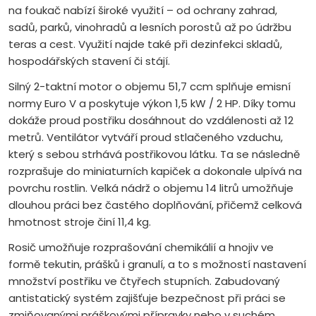
na foukač nabízí široké využití – od ochrany zahrad,
sadů, parků, vinohradů a lesních porostů až po údržbu
teras a cest. Využití najde také při dezinfekci skladů,
hospodářských stavení či stájí.
Silný 2-taktní motor o objemu 51,7 ccm splňuje emisní
normy Euro V a poskytuje výkon 1,5 kW / 2 HP. Díky tomu
dokáže proud postřiku dosáhnout do vzdálenosti až 12
metrů. Ventilátor vytváří proud stlačeného vzduchu,
který s sebou strhává postřikovou látku. Ta se následně
rozprašuje do miniaturních kapiček a dokonale ulpívá na
povrchu rostlin. Velká nádrž o objemu 14 litrů umožňuje
dlouhou práci bez častého doplňování, přičemž celková
hmotnost stroje činí 11,4 kg.
Rosič umožňuje rozprašování chemikálií a hnojiv ve
formě tekutin, prášků i granulí, a to s možností nastavení
množství postřiku ve čtyřech stupních. Zabudovaný
antistatický systém zajišťuje bezpečnost při práci se
zmiňovanými práškovými přípravky nebo v suchém