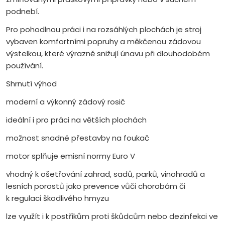
podnebí.
Pro pohodlnou práci i na rozsáhlých plochách je stroj
vybaven komfortními popruhy a měkčenou zádovou
výstelkou, které výrazně snižují únavu při dlouhodobém
používání.
Shrnutí výhod
moderní a výkonný zádový rosič
ideální i pro práci na větších plochách
možnost snadné přestavby na foukač
motor splňuje emisní normy Euro V
vhodný k ošetřování zahrad, sadů, parků, vinohradů a
lesních porostů jako prevence vůči chorobám či
k regulaci škodlivého hmyzu
lze využít i k postřikům proti škůdcům nebo dezinfekci ve