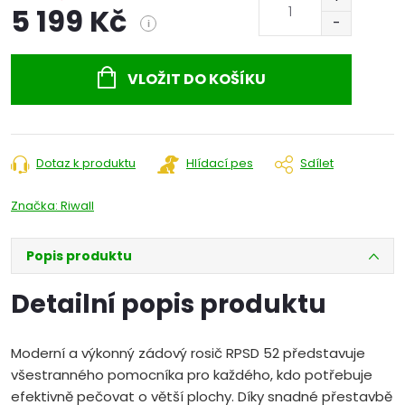
5 199 Kč
i
Měrná
cena:
VLOŽIT DO KOŠÍKU
Dotaz k produktu
Hlídací pes
Sdílet
Značka:
Riwall
Popis produktu
Detailní popis produktu
Moderní a výkonný zádový rosič RPSD 52 představuje
všestranného pomocníka pro každého, kdo potřebuje
efektivně pečovat o větší plochy. Díky snadné přestavbě