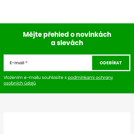
Mějte přehled o novinkách
a slevách
Z
á
E-mail
ODEBÍRAT
p
Vložením e-mailu souhlasíte s
podmínkami ochrany
osobních údajů
a
t
í