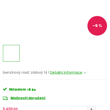
–5 %
benzínový rosič zádový 14 l
Detailní informace
Skladem
>5 ks
Možnosti doručení
5 499 Kč