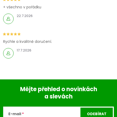
+ všechno v pořádku
22.7.2026
Rychle a kvalitně doručení.
17.7.2026
Mějte přehled o novinkách
a slevách
Z
á
E-mail
ODEBÍRAT