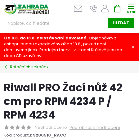
Přejít
NÁKUPNÍ
na
KOŠÍK
obsah
HLEDAT
Od 8.8. do 18.8. celozávodní dovolená.
Objednávky z
eshopu budou expedovány až po 18.8., pokud není
domluveno jinak. Prodejna i servis v Hradci Králové jsou po
dobu CD uzavřeny.
Rotačních sekaček
Riwall PRO Žací nůž 42
cm pro RPM 4234 P /
RPM 4234
Neohodnoceno
Podrobnosti hodnocení
Kód produktu:
9200510_RACC