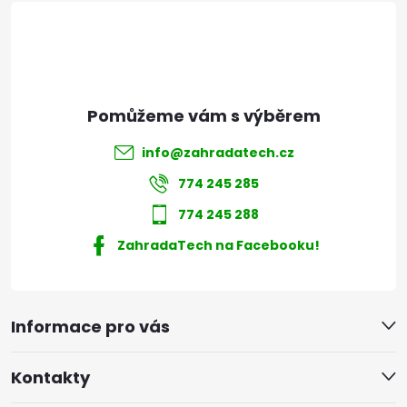
í
info
@
zahradatech.cz
774 245 285
774 245 288
ZahradaTech na Facebooku!
Informace pro vás
Kontakty