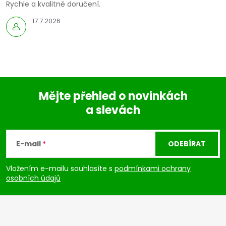
Rychle a kvalitně doručení.
17.7.2026
Mějte přehled o novinkách
a slevách
Z
á
E-mail
ODEBÍRAT
p
Vložením e-mailu souhlasíte s
podmínkami ochrany
osobních údajů
a
t