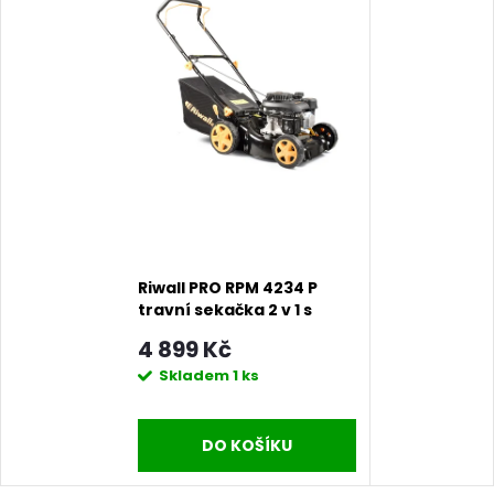
Riwall PRO RPM 4234 P
travní sekačka 2 v 1 s
benzinovým motorem
4 899 Kč
bez pojezdu
Skladem
1 ks
DO KOŠÍKU