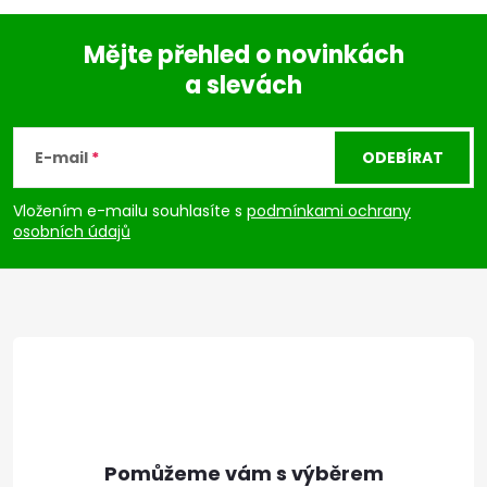
Mějte přehled o novinkách
a slevách
Z
á
E-mail
ODEBÍRAT
p
Vložením e-mailu souhlasíte s
podmínkami ochrany
osobních údajů
a
t
í