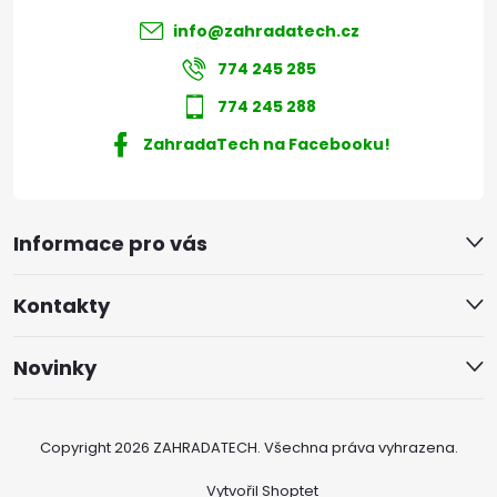
info
@
zahradatech.cz
774 245 285
774 245 288
ZahradaTech na Facebooku!
Informace pro vás
Kontakty
Novinky
Copyright 2026
ZAHRADATECH
. Všechna práva vyhrazena.
Vytvořil Shoptet