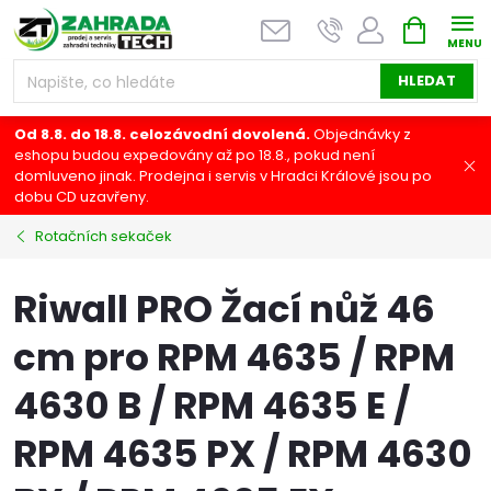
Přejít
NÁKUPNÍ
na
KOŠÍK
obsah
HLEDAT
Od 8.8. do 18.8. celozávodní dovolená.
Objednávky z
eshopu budou expedovány až po 18.8., pokud není
domluveno jinak. Prodejna i servis v Hradci Králové jsou po
dobu CD uzavřeny.
Rotačních sekaček
Riwall PRO Žací nůž 46
cm pro RPM 4635 / RPM
4630 B / RPM 4635 E /
RPM 4635 PX / RPM 4630