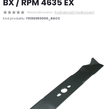
BX / RPM 4635 EX
Neohodnoceno
Podrobnosti hodnocení
Kód produktu:
70130350000_RACC