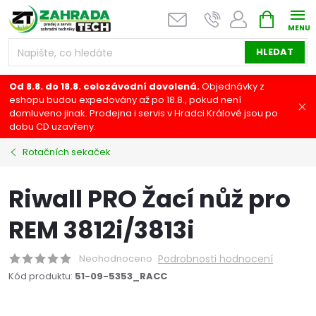
Přejít
NÁKUPNÍ
na
KOŠÍK
obsah
HLEDAT
Od 8.8. do 18.8. celozávodní dovolená.
Objednávky z
eshopu budou expedovány až po 18.8., pokud není
domluveno jinak. Prodejna i servis v Hradci Králové jsou po
dobu CD uzavřeny.
Rotačních sekaček
Riwall PRO Žací nůž pro
REM 3812i/3813i
Neohodnoceno
Podrobnosti hodnocení
Kód produktu:
51-09-5353_RACC