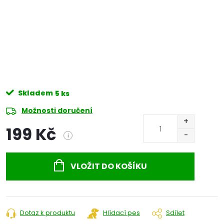
Skladem
5 ks
Možnosti doručení
199 Kč
i
Měrná
cena:
VLOŽIT DO KOŠÍKU
Dotaz k produktu
Hlídací pes
Sdílet