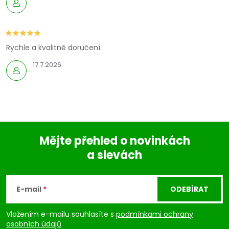
Rychle a kvalitně doručení.
17.7.2026
Mějte přehled o novinkách
a slevách
Z
á
E-mail
ODEBÍRAT
p
Vložením e-mailu souhlasíte s
podmínkami ochrany
osobních údajů