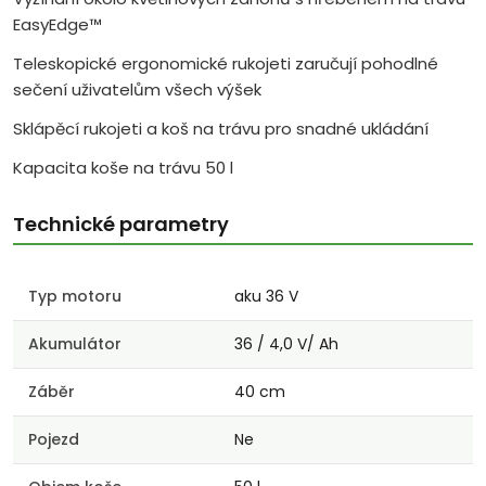
EasyEdge™
Teleskopické ergonomické rukojeti zaručují pohodlné
sečení uživatelům všech výšek
Sklápěcí rukojeti a koš na trávu pro snadné ukládání
Kapacita koše na trávu 50 l
Technické parametry
Typ motoru
aku 36 V
Akumulátor
36 / 4,0 V/ Ah
Záběr
40 cm
Pojezd
Ne