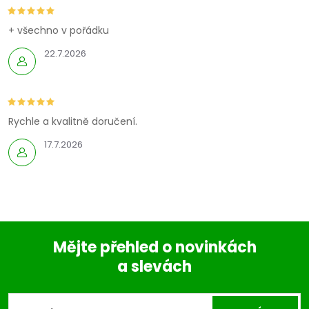
+ všechno v pořádku
22.7.2026
Rychle a kvalitně doručení.
17.7.2026
Mějte přehled o novinkách
a slevách
Z