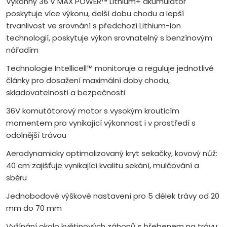
Výkonný 36 V MAX POWER™ Lithium+ akumulátor
poskytuje více výkonu, delší dobu chodu a lepší
trvanlivost ve srovnání s předchozí Lithium-Ion
technologií, poskytuje výkon srovnatelný s benzínovým
nářadím
Technologie Intellicell™ monitoruje a reguluje jednotlivé
články pro dosažení maximální doby chodu,
skladovatelnosti a bezpečnosti
36V komutátorový motor s vysokým krouticím
momentem pro vynikající výkonnost i v prostředí s
odolnější trávou
Aerodynamicky optimalizovaný kryt sekačky, kovový nůž:
40 cm zajišťuje vynikající kvalitu sekání, mulčování a
sběru
Jednobodové výškové nastavení pro 5 délek trávy od 20
mm do 70 mm
Vyžínání okolo květinových záhonů s hřebenem na trávu