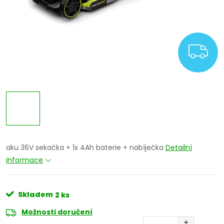
Z
aku 36V sekačka + 1x 4Ah baterie + nabíječka
Detailní
informace
Skladem
2 ks
Možnosti doručení