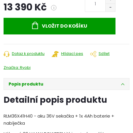
13 390 Kč
i
Měrná
cena:
VLOŽIT DO KOŠÍKU
Dotaz k produktu
Hlídací pes
Sdílet
Značka:
Ryobi
Popis produktu
Detailní popis produktu
RLM36X41H40 - aku 36V sekačka + 1x 4Ah baterie +
nabíječka