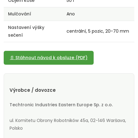
Objem koše
50 l
Mulčování
Ano
Nastavení výšky
centrální, 5 pozic, 20-70 mm
sečení
📄 Stáhnout návod k obsluze (PDF)
Výrobce / dovozce
Techtronic Industries Eastern Europe Sp. z o.o.
ul. Komitetu Obrony Robotników 45a, 02-146 Waršava,
Polsko