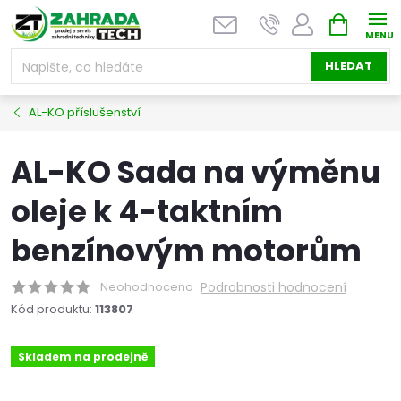
Přejít
NÁKUPNÍ
na
KOŠÍK
obsah
HLEDAT
AL-KO příslušenství
AL-KO Sada na výměnu
oleje k 4-taktním
benzínovým motorům
Neohodnoceno
Podrobnosti hodnocení
Kód produktu:
113807
Skladem na prodejně