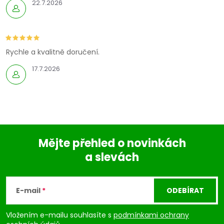
22.7.2026
Rychle a kvalitně doručení.
17.7.2026
Mějte přehled o novinkách
a slevách
Z
á
E-mail
ODEBÍRAT
p
Vložením e-mailu souhlasíte s
podmínkami ochrany