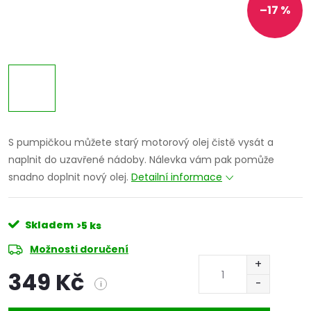
–17 %
S pumpičkou můžete starý motorový olej čistě vysát a
naplnit do uzavřené nádoby. Nálevka vám pak pomůže
snadno doplnit nový olej.
Detailní informace
Skladem
>5 ks
Možnosti doručení
349 Kč
i
Měrná