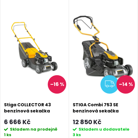
DARMA
ZDAR
–16 %
–14 %
Stiga COLLECTOR 43
STIGA Combi 753 SE
benzínová sekačka
benzínová sekačka
6 666 Kč
12 850 Kč
Skladem na prodejně
Skladem u dodavatele
1 ks
3 ks