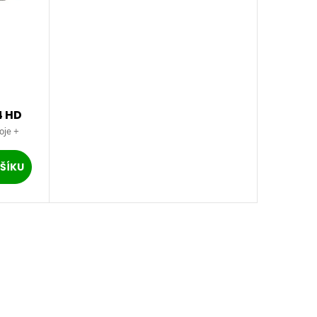
4 HD
oje +
ŠÍKU