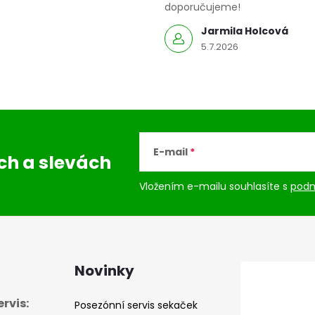
doporučujeme!
Jarmila Holcová
5.7.2026
E-mail
ách
a slevách
Vložením e-mailu souhlasíte s
podm
Novinky
rvis:
Posezónní servis sekaček