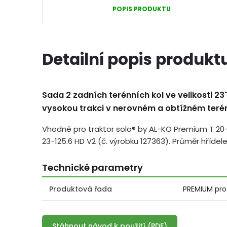
POPIS PRODUKTU
Detailní popis produkt
Sada 2 zadních terénních kol ve velikosti 
vysokou trakci v nerovném a obtížném teré
Vhodné pro traktor solo® by AL-KO Premium T 20-1
23-125.6 HD V2 (č. výrobku 127363). Průměr hříd
Technické parametry
Produktová řada
PREMIUM pro
Stáhnout návod k použití (PDF)