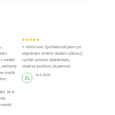
u
+ Vstřícnost (potřeboval jsem po
adní
objednání změnit dodací adresu),
 v neděli
rychlé vyřízení objednávky.
 seřízený
Veskrze pozitivní zkušenost.
me mohli
14.6.2026
elmi
ět, že si
áží.
nevidí.