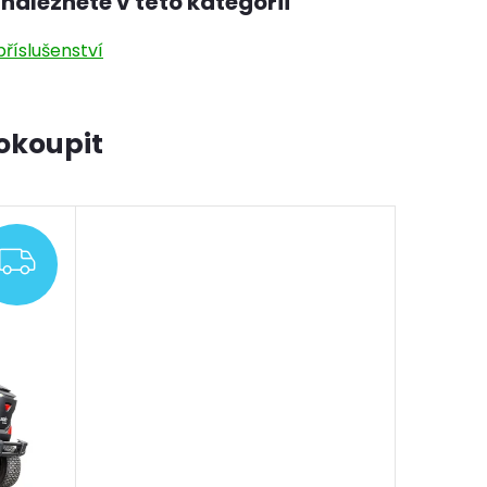
naleznete v této kategorii
říslušenství
okoupit
ZDARMA