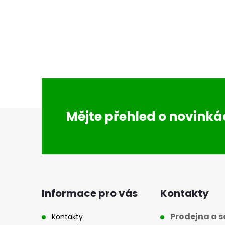
Z
Mějte přehled o novink
á
p
a
Informace pro vás
Kontakty
t
Prodejna a se
Kontakty