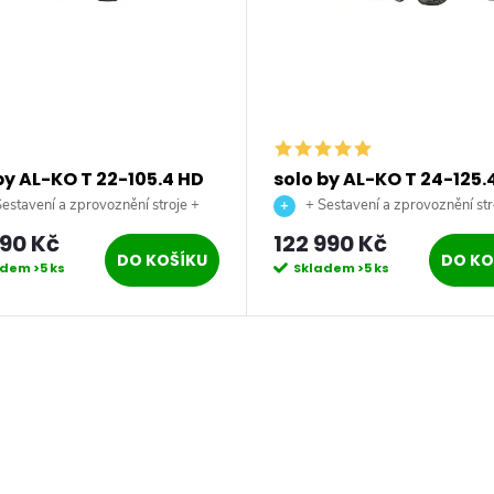
by AL-KO T 22-105.4 HD
solo by AL-KO T 24-125.
D Premium benzínový
V2 Premium benzínový
estavení a zprovoznění stroje +
+ Sestavení a zprovoznění str
dní traktor
zahradní traktor
 až na vaši zahradu.
doprava až na vaši zahradu.
990 Kč
122 990 Kč
DO KOŠÍKU
DO KO
adem
>5 ks
Skladem
>5 ks