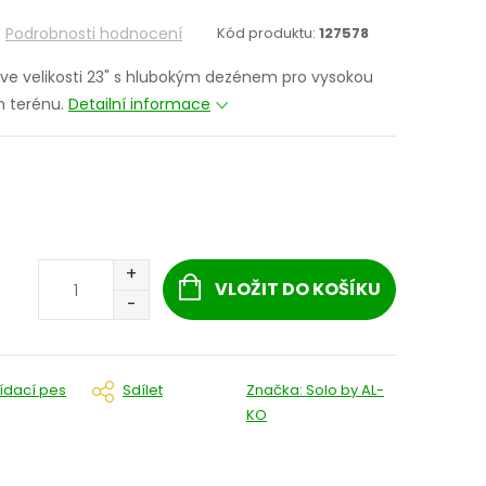
Podrobnosti hodnocení
Kód produktu:
127578
 ve velikosti 23" s hlubokým dezénem pro vysokou
m terénu.
Detailní informace
VLOŽIT DO KOŠÍKU
lídací pes
Sdílet
Značka:
Solo by AL-
KO