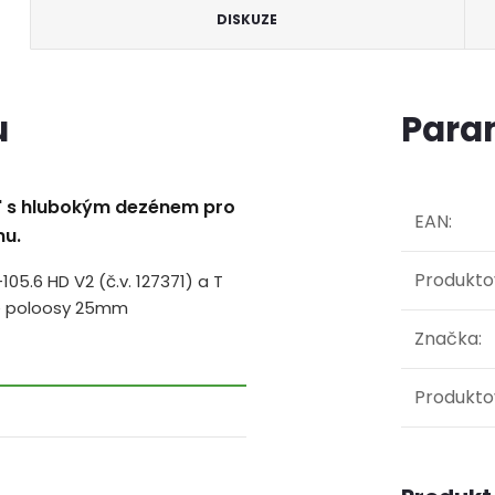
DISKUZE
u
Para
23" s hlubokým dezénem pro
EAN
:
nu.
Produkto
05.6 HD V2 (č.v. 127371) a T
ele poloosy 25mm
Značka
:
Produkto