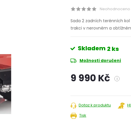
Neohodnoceno
Sada 2 zadních terénních kol
trakci v nerovném a obtížné
Skladem
2 ks
Možnosti doručení
9 990 Kč
i
Měrná
cena:
Dotaz k produktu
H
Tisk