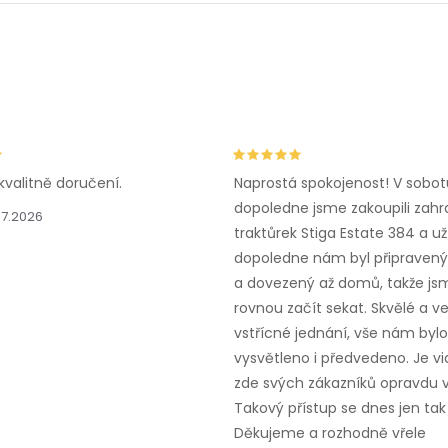
kvalitně doručení.
Naprostá spokojenost! V sobot
dopoledne jsme zakoupili zahr
.7.2026
traktůrek Stiga Estate 384 a už
dopoledne nám byl připravený,
a dovezený až domů, takže js
rovnou začít sekat. Skvělé a v
vstřícné jednání, vše nám bylo
vysvětleno i předvedeno. Je vid
zde svých zákazníků opravdu v
Takový přístup se dnes jen tak 
Děkujeme a rozhodně vřele