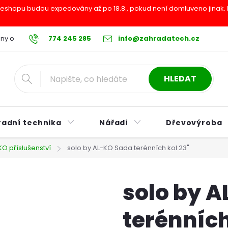
shopu budou expedovány až po 18.8., pokud není domluveno jinak. Pr
ny osobních údajů
774 245 285
Reklamační řád
info@zahradatech.cz
Postup při nákupu na s
HLEDAT
radní technika
Nářadí
Dřevovýroba
KO příslušenství
solo by AL-KO Sada terénních kol 23"
solo by 
terénních