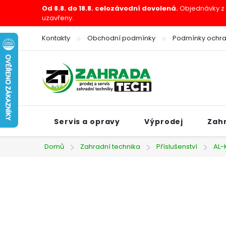
Přejít
Od 8.8. do 18.8. celozávodní dovolená.
Objednávky z e
uzavřeny.
na
obsah
Kontakty
Obchodní podmínky
Podmínky ochra
Servis a opravy
Výprodej
Zah
Domů
Zahradní technika
Příslušenství
AL-