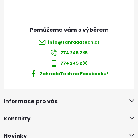
í
info
@
zahradatech.cz
774 245 285
774 245 288
ZahradaTech na Facebooku!
Informace pro vás
Kontakty
Novinky