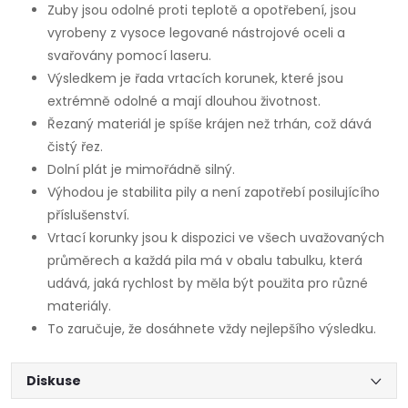
Zuby jsou odolné proti teplotě a opotřebení, jsou
vyrobeny z vysoce legované nástrojové oceli a
svařovány pomocí laseru.
Výsledkem je řada vrtacích korunek, které jsou
extrémně odolné a mají dlouhou životnost.
Řezaný materiál je spíše krájen než trhán, což dává
čistý řez.
Dolní plát je mimořádně silný.
Výhodou je stabilita pily a není zapotřebí posilujícího
příslušenství.
Vrtací korunky jsou k dispozici ve všech uvažovaných
průměrech a každá pila má v obalu tabulku, která
udává, jaká rychlost by měla být použita pro různé
materiály.
To zaručuje, že dosáhnete vždy nejlepšího výsledku.
Diskuse