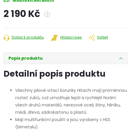
2 190 Kč
i
Měrná
cena:
Dotaz k produktu
Hlídací pes
Sdílet
Popis produktu
Detailní popis produktu
Všechny pilové vrtací korunky Hitachi mají proměnnou
rozteč zubů, což umožňuje lepší a rychlejší řezání
všech druhů materiálů: nerezové oceli, litiny, hliníku,
mědi, dřeva, sádrokartonu a plastů.
Mají multifunkční použití a jsou vyrobeny z HSS
(bimetalu).