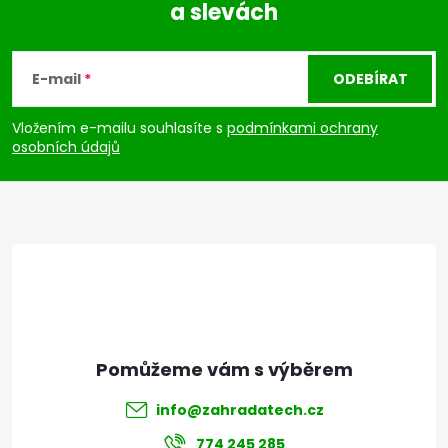
a slevách
Z
á
E-mail
ODEBÍRAT
p
Vložením e-mailu souhlasíte s
podmínkami ochrany
osobních údajů
a
t
í
info
@
zahradatech.cz
774 245 285