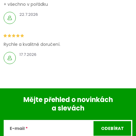
+ všechno v pořádku
22.7.2026
Rychle a kvalitně doručení.
17.7.2026
Mějte přehled o novinkách
a slevách
Z
á
E-mail
ODEBÍRAT