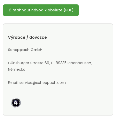
📄 Stáhnout návod k obsluze (PDF)
Výrobce / dovozce
Scheppach GmbH
Günzburger Strasse 69, D-89335 Ichenhausen,
Německo
Email: service@scheppach.com