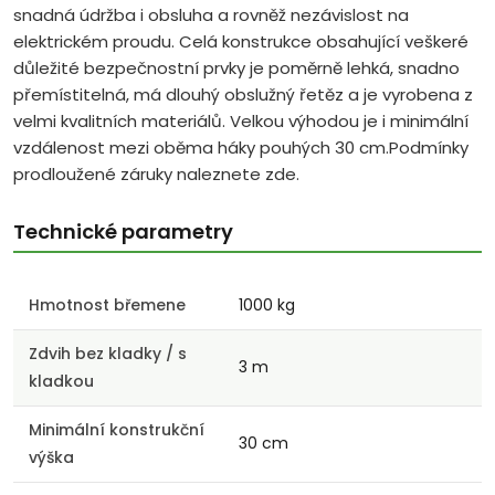
snadná údržba i obsluha a rovněž nezávislost na
elektrickém proudu. Celá konstrukce obsahující veškeré
důležité bezpečnostní prvky je poměrně lehká, snadno
přemístitelná, má dlouhý obslužný řetěz a je vyrobena z
velmi kvalitních materiálů. Velkou výhodou je i minimální
vzdálenost mezi oběma háky pouhých 30 cm.Podmínky
prodloužené záruky naleznete zde.
Technické parametry
Hmotnost břemene
1000 kg
Zdvih bez kladky / s
3 m
kladkou
Minimální konstrukční
30 cm
výška