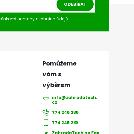
ODEBÍRAT
ínkami ochrany osobních údajů
info
@
zahradatech.
cz
774 245 285
774 245 288
ZahradaTech na Fac