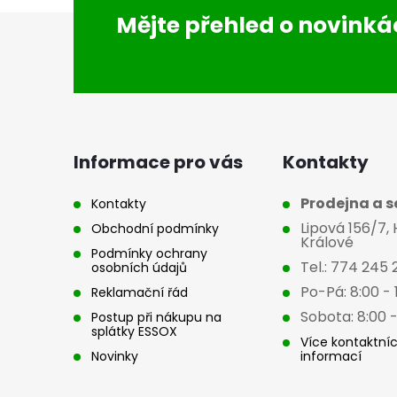
Z
Mějte přehled o novink
á
p
a
Informace pro vás
Kontakty
t
Prodejna a se
Kontakty
Lipová 156/7,
Obchodní podmínky
í
Králové
Podmínky ochrany
Tel.: 774 245 
osobních údajů
Po-Pá: 8:00 - 
Reklamační řád
Sobota: 8:00 -
Postup při nákupu na
splátky ESSOX
Více kontaktní
Novinky
informací