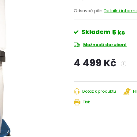
Odsavač pilin
Detailní infor
Skladem
5 ks
Možnosti doručení
4 499 Kč
i
Měrná
cena:
Dotaz k produktu
H
Tisk