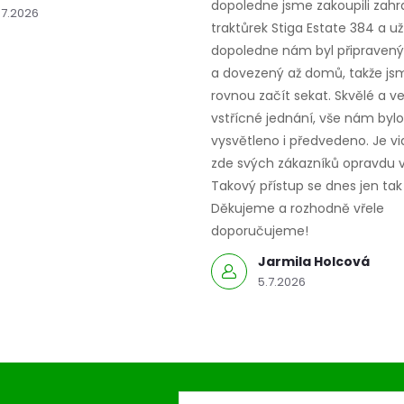
dopoledne jsme zakoupili zahr
.7.2026
traktůrek Stiga Estate 384 a už
dopoledne nám byl připravený,
a dovezený až domů, takže js
rovnou začít sekat. Skvělé a v
vstřícné jednání, vše nám bylo
vysvětleno i předvedeno. Je vid
zde svých zákazníků opravdu v
Takový přístup se dnes jen tak 
Děkujeme a rozhodně vřele
doporučujeme!
Jarmila Holcová
5.7.2026