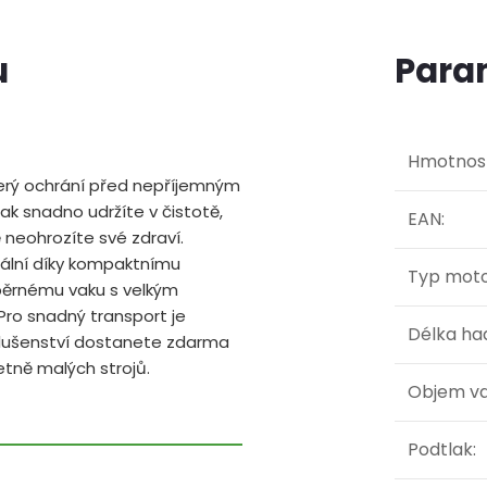
u
Para
Hmotnos
terý ochrání před nepříjemným
pak snadno udržíte v čistotě,
EAN
:
 neohrozíte své zdraví.
ální díky kompaktnímu
Typ mot
běrnému vaku s velkým
Pro snadný transport je
Délka ha
slušenství dostanete zdarma
etně malých strojů.
Objem v
Podtlak
: