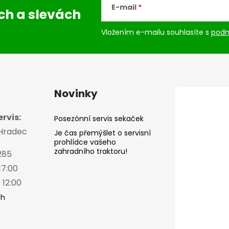
E-mail
ách
a slevách
Vložením e-mailu souhlasíte s
podm
Novinky
rvis:
Posezónní servis sekaček
 Hradec
Je čas přemýšlet o servisní
prohlídce vašeho
zahradního traktoru!
285
17:00
 12:00
ch