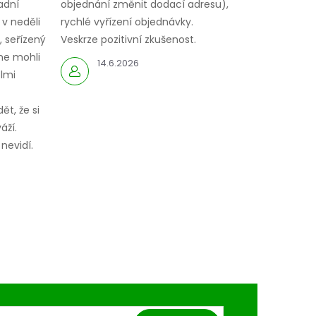
adní
objednání změnit dodací adresu),
 v neděli
rychlé vyřízení objednávky.
 seřízený
Veskrze pozitivní zkušenost.
me mohli
14.6.2026
elmi
ět, že si
áží.
nevidí.