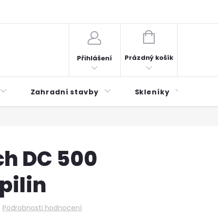
plátky ESSOX
Novinky
NÁKUPNÍ
KOŠÍK
Prázdný košík
Přihlášení
Zahradní stavby
Skleníky
Mu
h DC 500
pilin
Podrobnosti hodnocení