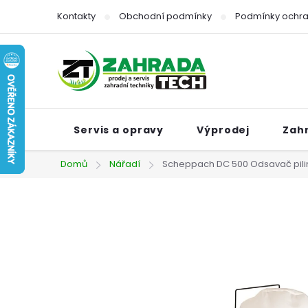
Přejít
Kontakty
Obchodní podmínky
Podmínky ochra
na
obsah
Servis a opravy
Výprodej
Zah
Domů
Nářadí
Scheppach DC 500 Odsavač pili