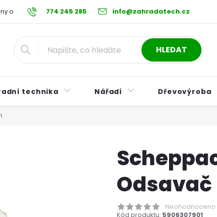
ny osobních údajů
774 245 285
Reklamační řád
info@zahradatech.cz
Postup při nákupu na s
HLEDAT
radní technika
Nářadí
Dřevovýroba
n
Scheppac
Odsavač 
Neohodnoceno
Kód produktu:
5906307901