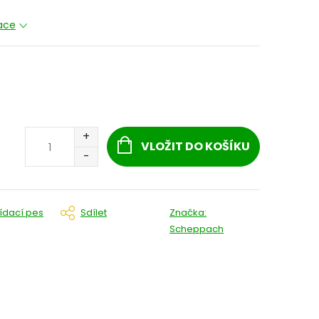
mace
VLOŽIT DO KOŠÍKU
lídací pes
Sdílet
Značka:
Scheppach