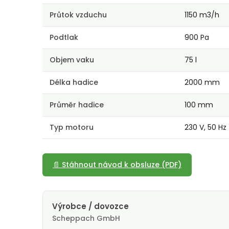
Průtok vzduchu
1150 m3/h
Podtlak
900 Pa
Objem vaku
75 l
Délka hadice
2000 mm
Průměr hadice
100 mm
Typ motoru
230 V, 50 Hz
📄 Stáhnout návod k obsluze (PDF)
Výrobce / dovozce
Scheppach GmbH