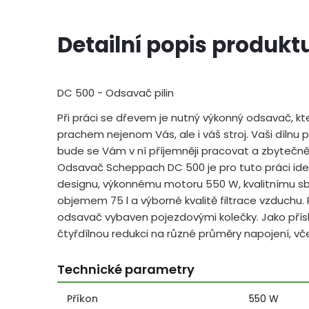
Detailní popis produkt
DC 500 - Odsavač pilin
Při práci se dřevem je nutný výkonný odsavač, k
prachem nejenom Vás, ale i váš stroj. Vaši dílnu 
bude se Vám v ní příjemněji pracovat a zbytečně
Odsavač Scheppach DC 500 je pro tuto práci ide
designu, výkonnému motoru 550 W, kvalitnímu s
objemem 75 l a výborné kvalitě filtrace vzduchu. 
odsavač vybaven pojezdovými kolečky. Jako pří
čtyřdílnou redukci na různé průměry napojení, vč
Technické parametry
Příkon
550 W