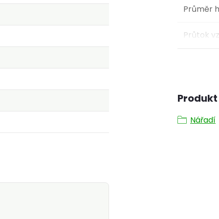
Průměr h
Průtok v
Produkt 
Nářadí