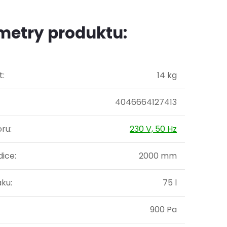
metry produktu:
t
:
14 kg
4046664127413
oru
:
230 V, 50 Hz
dice
:
2000 mm
aku
:
75 l
900 Pa