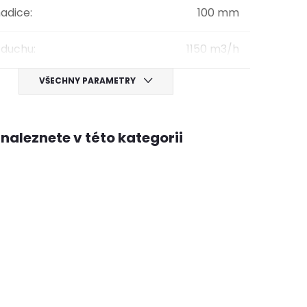
adice
:
100 mm
zduchu
:
1150 m3/h
VŠECHNY PARAMETRY
naleznete v této kategorii