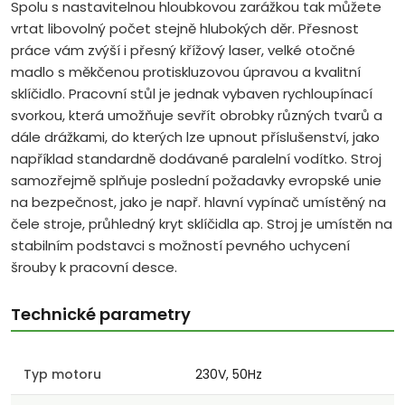
Spolu s nastavitelnou hloubkovou zarážkou tak můžete
vrtat libovolný počet stejně hlubokých děr. Přesnost
práce vám zvýší i přesný křížový laser, velké otočné
madlo s měkčenou protiskluzovou úpravou a kvalitní
sklíčidlo. Pracovní stůl je jednak vybaven rychloupínací
svorkou, která umožňuje sevřít obrobky různých tvarů a
dále drážkami, do kterých lze upnout příslušenství, jako
například standardně dodávané paralelní vodítko. Stroj
samozřejmě splňuje poslední požadavky evropské unie
na bezpečnost, jako je např. hlavní vypínač umístěný na
čele stroje, průhledný kryt sklíčidla ap. Stroj je umístěn na
stabilním podstavci s možností pevného uchycení
šrouby k pracovní desce.
Technické parametry
Typ motoru
230V, 50Hz