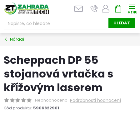
Přejít
NÁKUPNÍ
na
KOŠÍK
obsah
HLEDAT
Nářadí
Scheppach DP 55
stojanová vrtačka s
křížovým laserem
Neohodnoceno
Podrobnosti hodnocení
Kód produktu:
5906822901