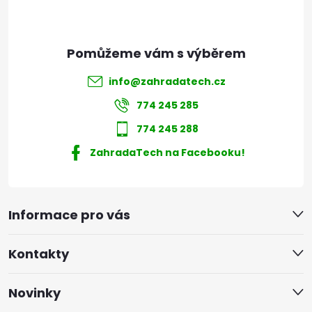
info
@
zahradatech.cz
774 245 285
774 245 288
ZahradaTech na Facebooku!
Informace pro vás
Kontakty
Novinky