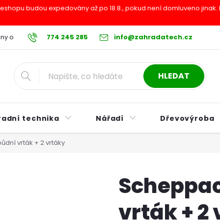
shopu budou expedovány až po 18.8., pokud není domluveno jinak. Pr
ny osobních údajů
774 245 285
Reklamační řád
info@zahradatech.cz
Postup při nákupu na s
HLEDAT
radní technika
Nářadí
Dřevovýroba
dní vrták + 2 vrtáky
Scheppac
vrták + 2