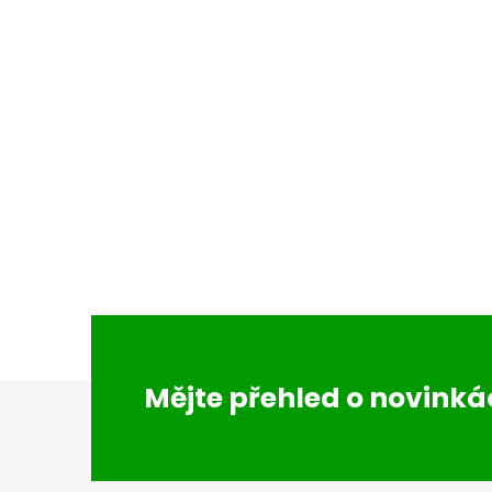
Z
Mějte přehled o novink
á