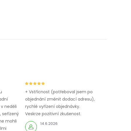
u
+ Vstřícnost (potřeboval jsem po
adní
objednání změnit dodací adresu),
 v neděli
rychlé vyřízení objednávky.
 seřízený
Veskrze pozitivní zkušenost.
me mohli
14.6.2026
elmi