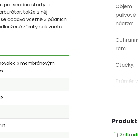
m pro snadné starty a
Objem
burátor, takže z něj
palivové
oj se dodává včetně 3 půdních
nádrže
:
odloužené záruky naleznete
Ochrann
rám
:
ednoválec s membránovým
Otáčky
:
em
Průměr v
HP
Produkt 
min
Zahrad