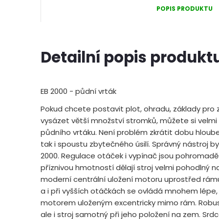
POPIS PRODUKTU
Detailní popis produkt
EB 2000 - půdní vrták
Pokud chcete postavit plot, ohradu, základy pr
vysázet větší množství stromků, můžete si velmi
půdního vrtáku. Není problém zkrátit dobu hlouben
tak i spoustu zbytečného úsilí. Správný nástroj 
2000. Regulace otáček i vypínač jsou pohromadě n
příznivou hmotností dělají stroj velmi pohodlný na
moderní centrální uložení motoru uprostřed rámu.
a i při vyšších otáčkách se ovládá mnohem lépe, 
motorem uloženým excentricky mimo rám. Robus
ale i stroj samotný při jeho položení na zem. Srdc