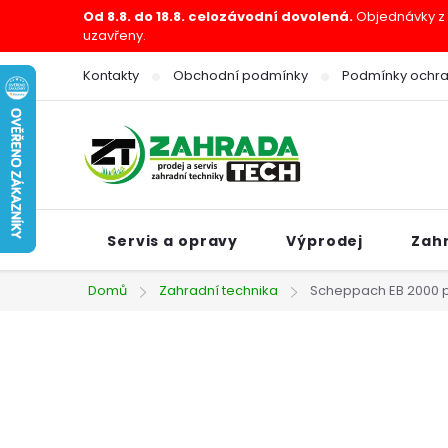
Přejít
Od 8.8. do 18.8. celozávodní dovolená.
Objednávky z e
uzavřeny.
na
obsah
Kontakty
Obchodní podmínky
Podmínky ochra
Servis a opravy
Výprodej
Zah
Domů
Zahradní technika
Scheppach EB 2000 pů