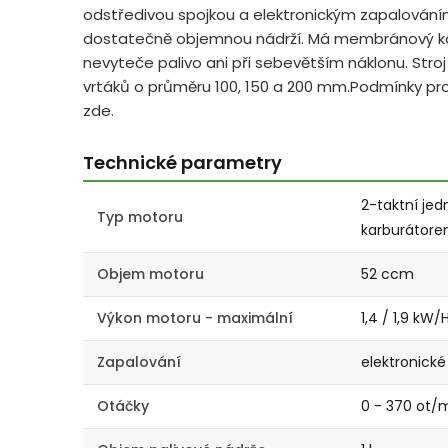
odstředivou spojkou a elektronickým zapalování
dostatečně objemnou nádrží. Má membránový kar
nevyteče palivo ani při sebevětším náklonu. Str
vrtáků o průměru 100, 150 a 200 mm.Podmínky pr
zde.
Technické parametry
2-taktní j
Typ motoru
karburátor
Objem motoru
52 ccm
Výkon motoru - maximální
1,4 / 1,9 kW/
Zapalování
elektronické
Otáčky
0 - 370 ot/