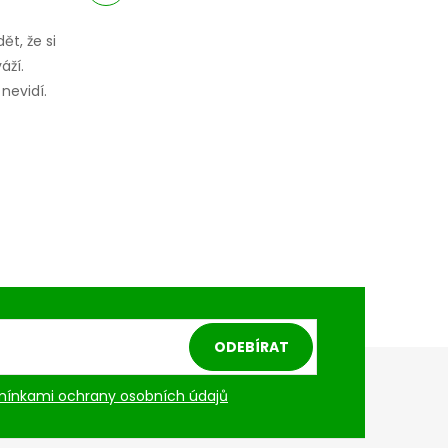
ět, že si
áží.
nevidí.
ODEBÍRAT
ínkami ochrany osobních údajů