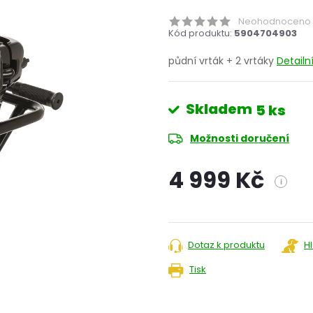
Neohodnoceno
Kód produktu:
5904704903
půdní vrták + 2 vrtáky
Detailn
Skladem
5 ks
Možnosti doručení
4 999 Kč
i
Měrná
cena:
Dotaz k produktu
H
Tisk