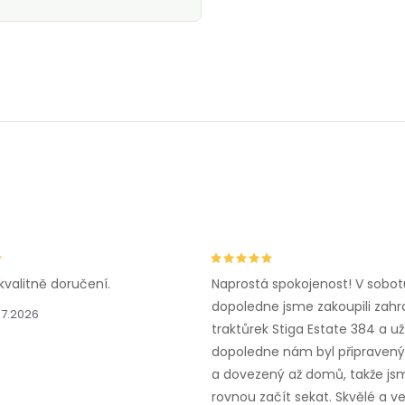
kvalitně doručení.
Naprostá spokojenost! V sobot
dopoledne jsme zakoupili zahr
.7.2026
traktůrek Stiga Estate 384 a už
dopoledne nám byl připravený,
a dovezený až domů, takže js
rovnou začít sekat. Skvělé a v