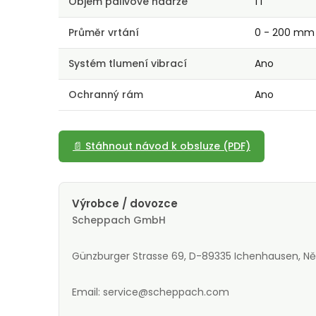
Objem palivové nádrže
1 l
Průměr vrtání
0 - 200 mm
Systém tlumení vibrací
Ano
Ochranný rám
Ano
📄 Stáhnout návod k obsluze (PDF)
Výrobce / dovozce
Scheppach GmbH
Günzburger Strasse 69, D-89335 Ichenhausen, 
Email: service@scheppach.com