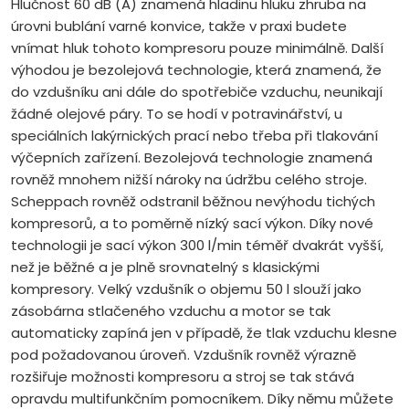
Hlučnost 60 dB (A) znamená hladinu hluku zhruba na
úrovni bublání varné konvice, takže v praxi budete
vnímat hluk tohoto kompresoru pouze minimálně. Další
výhodou je bezolejová technologie, která znamená, že
do vzdušníku ani dále do spotřebiče vzduchu, neunikají
žádné olejové páry. To se hodí v potravinářství, u
speciálních lakýrnických prací nebo třeba při tlakování
výčepních zařízení. Bezolejová technologie znamená
rovněž mnohem nižší nároky na údržbu celého stroje.
Scheppach rovněž odstranil běžnou nevýhodu tichých
kompresorů, a to poměrně nízký sací výkon. Díky nové
technologii je sací výkon 300 l/min téměř dvakrát vyšší,
než je běžné a je plně srovnatelný s klasickými
kompresory. Velký vzdušník o objemu 50 l slouží jako
zásobárna stlačeného vzduchu a motor se tak
automaticky zapíná jen v případě, že tlak vzduchu klesne
pod požadovanou úroveň. Vzdušník rovněž výrazně
rozšiřuje možnosti kompresoru a stroj se tak stává
opravdu multifunkčním pomocníkem. Díky němu můžete