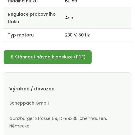
Hladina hluku
60 db
Regulace pracovního
Ano
tlaku
Typ motoru
230 V, 50 Hz
📄 Stáhnout návod k obsluze (PDF)
Výrobce / dovozce
Scheppach GmbH
Günzburger Strasse 69, D-89335 Ichenhausen,
Německo