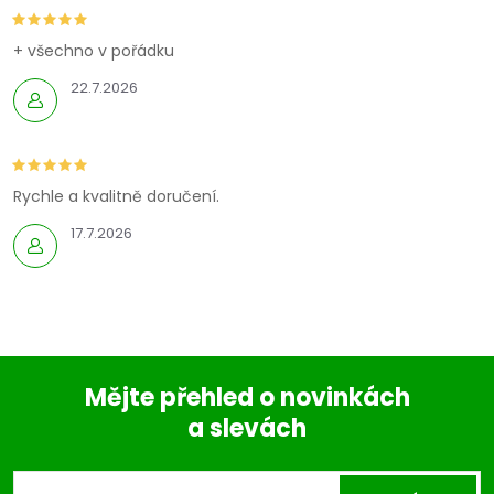
+ všechno v pořádku
22.7.2026
Rychle a kvalitně doručení.
17.7.2026
Mějte přehled o novinkách
a slevách
Z