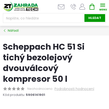
Přejít
NÁKUPNÍ
na
KOŠÍK
obsah
HLEDAT
Nářadí
Scheppach HC 51 Si
tichý bezolejový
dvouválcový
kompresor 50 l
Neohodnoceno
Podrobnosti hodnocení
Kód produktu:
5906141901