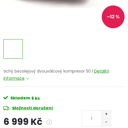
–12 %
tichý bezolejový dvouválcový kompresor 50 l
Detailní
informace
Skladem
5 ks
Možnosti doručení
6 999 Kč
i