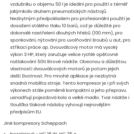
vzdušníku o objemu 50 l je ideální pro použití s téměř
jakýmkoliv druhem pneumatických nástrojů.
Nezbytným předpokladem pro profesionální použití je
dosažení stálého tlaku 10 barů, což je důležité pro
dokonalé nastřelení dlouhých hřebů (100 mm), pro
sponkování, nýtování pro uvolňování šroubů u aut, pro
stříkací práce ap. Dvouválcový motor má vysoký
výkon 3 HP, který zaručuje velice rychlé opětovné
natlakování 50ti litrové nádrže. Obecnou a důležitou
vlastností dvouválcových motorů je potom jejich
delší životnost. Pro mnohé aplikace je nezbytná
snadná mobilita stroje. Tento kompresor je i při svých
výkonech stále poměrně kompaktní a jeho přepravu
usnadňují pojezdová kola a velké madlo. Tvar nádrže i
tloušťka tlakové nádoby vyhovují nejnovějším
předpisům EU.
Jiné kompresory Scheppach
bezolejové - HC 16 W, HC 25 o