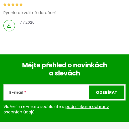
Rychle a kvalitně doručení.
17.7.2026
Mějte přehled o novinkách
a slevách
Z
á
E-mail
ODEBÍRAT
p
Vložením e-mailu souhlasíte s
podmínkami ochrany
osobních údajů
a