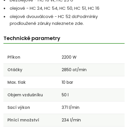
olejové - HC 24, HC 54, HC 50, HC 51, HC 16
olejové dvouválcové - HC 52 dcPodmínky
prodloužené záruky naleznete zde.
Technické parametry
Příkon
2200 W
Otáčky
2850 ot/min
Max. tlak
10 bar
Objem vzdušníku
50 l
Sací výkon
371 l/min
Plnící množství
234 l/min