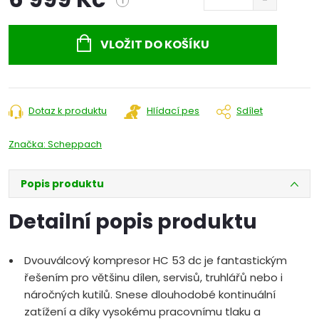
i
Měrná
cena:
VLOŽIT DO KOŠÍKU
Dotaz k produktu
Hlídací pes
Sdílet
Značka:
Scheppach
Popis produktu
Detailní popis produktu
Dvouválcový kompresor HC 53 dc je fantastickým
řešením pro většinu dílen, servisů, truhlářů nebo i
náročných kutilů. Snese dlouhodobé kontinuální
zatížení a díky vysokému pracovnímu tlaku a