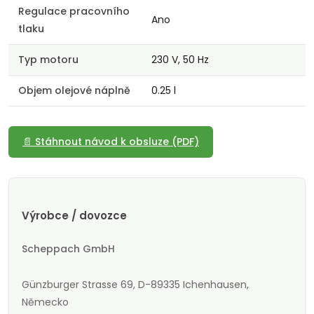
Regulace pracovního
Ano
tlaku
Typ motoru
230 V, 50 Hz
Objem olejové náplně
0.25 l
📄 Stáhnout návod k obsluze (PDF)
Výrobce / dovozce
Scheppach GmbH
Günzburger Strasse 69, D-89335 Ichenhausen,
Německo