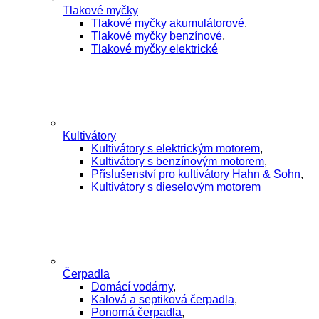
Tlakové myčky
Tlakové myčky akumulátorové
,
Tlakové myčky benzínové
,
Tlakové myčky elektrické
Kultivátory
Kultivátory s elektrickým motorem
,
Kultivátory s benzínovým motorem
,
Příslušenství pro kultivátory Hahn & Sohn
,
Kultivátory s dieselovým motorem
Čerpadla
Domácí vodárny
,
Kalová a septiková čerpadla
,
Ponorná čerpadla
,