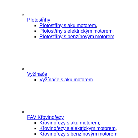
Plotostřihy
Plotostřihy s aku motorem
,
Plotostřihy s elektrickým motorem
,
Plotostřihy s benzínovým motorem
Vyžínače
Vyžínače s aku motorem
FAV Křovinořezy
Křovinořezy s aku motorem
,
Křovinořezy s elektrickým motorem
,
Křovinořezy s benzínovým motorem