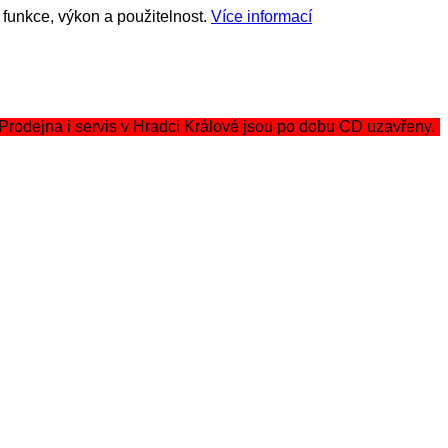
funkce, výkon a použitelnost.
Více informací
rodejna i servis v Hradci Králové jsou po dobu CD uzavřeny.