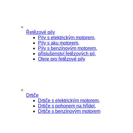
Řetězové pily
Pily s elektrickým motorem
,
Pily s aku motorem
,
Pily s benzínovým motorem
,
příslušenství řetězových pil
,
Oleje pro řetězové pily
Drtiče
Drtiče s elektrickým motorem
,
Drtiče s pohonem na hřídel
,
Drtiče s benzínovým motorem