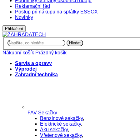
Podmínky ochrany osobních údajů
Reklamační řád
Postup při nákupu na splátky ESSOX
Novinky
Přihlášení
Hledat
Nákupní košík
Prázdný košík
Servis a opravy
Výprodej
Zahradní technika
FAV Sekačky
Benzínové sekačky
,
Elektrické sekačky
,
Aku sekačky
,
Vřetenové sekačky
,