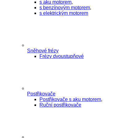
s aku motorem
,
s benzínovým motorem
,
s elektrickým motorem
Sněhové frézy
Frézy dvoustupňové
Postřikovače
Postřikovače s aku motorem
,
Ruční postřikovače