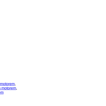
m motorem
,
m motorem
,
em