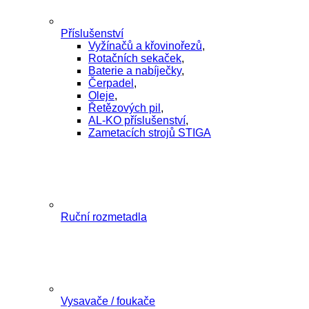
Příslušenství
Vyžínačů a křovinořezů
,
Rotačních sekaček
,
Baterie a nabíječky
,
Čerpadel
,
Oleje
,
Řetězových pil
,
AL-KO příslušenství
,
Zametacích strojů STIGA
Ruční rozmetadla
Vysavače / foukače