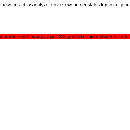
í webu a díky analýze provozu webu neustále zlepšovali jeho 
budou expedovány až po 18.8., pokud není domluveno jinak. P