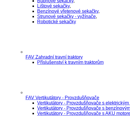
Bubnové sekačky
,
Lištové sekačky
,
Benzínové vřetenové sekačky
,
Strunové sekačky - vyžínače
,
Robotické sekačky
FAV Zahradní travní traktory
Příslušenství k travním traktorům
FAV Vertikutátory - Provzdušňovače
Vertikutátory - Provzdušňovače s elektrický
Vertikutátory - Provzdušňovače s benzínový
Vertikutátory - Provzdušňovače s AKU motor