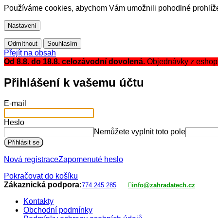
Používáme cookies, abychom Vám umožnili pohodlné prohlížen
Nastavení
Odmítnout
Souhlasím
Přejít na obsah
Od 8.8. do 18.8. celozávodní dovolená.
Objednávky z eshopu 
Přihlášení k vašemu účtu
E-mail
Heslo
Nemůžete vyplnit toto pole
Přihlásit se
Nová registrace
Zapomenuté heslo
Pokračovat do košíku
Zákaznická podpora:
774 245 285
info@zahradatech.cz
Kontakty
Obchodní podmínky