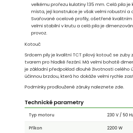
velkému prořezu kulatiny 135 mm. Celá pila 
místa, její konstrukce je však velmi robustní a 
Svařované ocelové profily, ošetřené kvalitní
velmi stabilní v krutu a celá pila je dimenzov
provoz.
Kotouč
Srdcem pily je kvalitní TCT pilový kotouč se zuby
tvarem pro hladké řezání. Má velmi bohatě dimen
je základní předpoklad dlouhé životnosti celého ú
účinnou brzdou, která ho dokáže velmi rychle zast
Podmínky prodloužené záruky naleznete zde.
Technické parametry
Typ motoru
230 V / 50 H
Příkon
2200 W