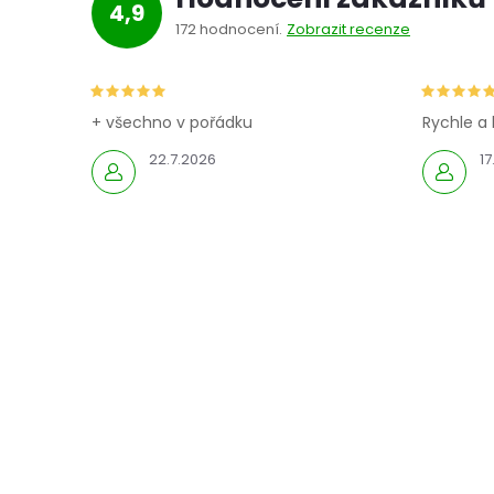
4,9
172 hodnocení
Zobrazit recenze
+ všechno v pořádku
Rychle a 
22.7.2026
17