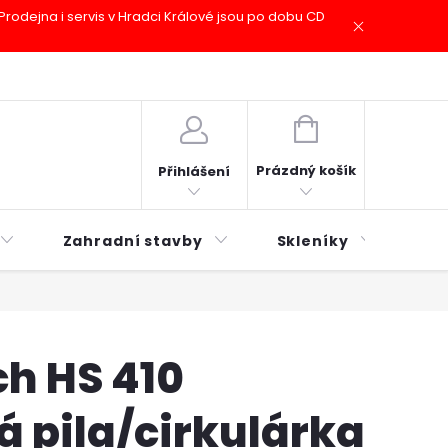
odejna i servis v Hradci Králové jsou po dobu CD
plátky ESSOX
Novinky
NÁKUPNÍ
KOŠÍK
Prázdný košík
Přihlášení
Zahradní stavby
Skleníky
Mu
h HS 410
 pila/cirkulárka