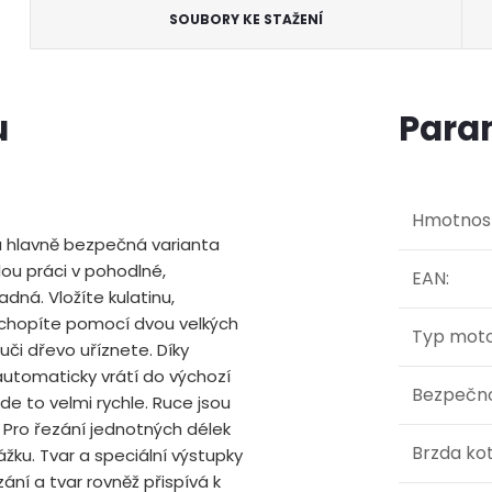
SOUBORY KE STAŽENÍ
u
Para
Hmotnos
a hlavně bezpečná varianta
lou práci v pohodlné,
EAN
:
dná. Vložíte kulatinu,
uchopíte pomocí dvou velkých
Typ mot
či dřevo uříznete. Díky
utomaticky vrátí do výchozí
Bezpečno
e to velmi rychle. Ruce jsou
Pro řezání jednotných délek
Brzda ko
žku. Tvar a speciální výstupky
ní a tvar rovněž přispívá k