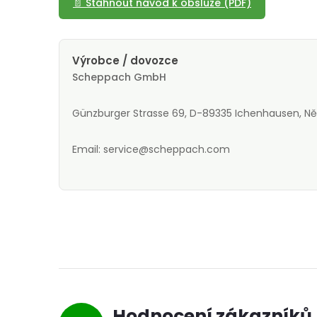
📄 Stáhnout návod k obsluze (PDF)
Výrobce / dovozce
Scheppach GmbH
Günzburger Strasse 69, D-89335 Ichenhausen, 
Email: service@scheppach.com
Hodnocení zákazníků