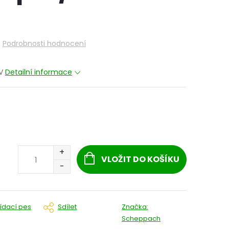
Podrobnosti hodnocení
 V
Detailní informace
VLOŽIT DO KOŠÍKU
lídací pes
Sdílet
Značka:
Scheppach