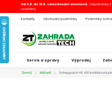
Přejít
Od 8.8. do 18.8. celozávodní dovolená.
Objednávky z e
uzavřeny.
na
obsah
Kontakty
Obchodní podmínky
Podmínky ochra
Servis a opravy
Výprodej
Zah
Domů
Nářadí
Scheppach HS 410 kolébková pila