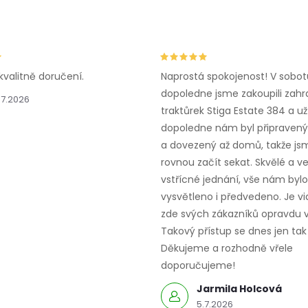
kvalitně doručení.
Naprostá spokojenost! V sobot
dopoledne jsme zakoupili zahr
.7.2026
traktůrek Stiga Estate 384 a už
dopoledne nám byl připravený,
a dovezený až domů, takže js
rovnou začít sekat. Skvělé a v
vstřícné jednání, vše nám bylo
vysvětleno i předvedeno. Je vid
zde svých zákazníků opravdu v
Takový přístup se dnes jen tak 
Děkujeme a rozhodně vřele
doporučujeme!
Jarmila Holcová
5.7.2026