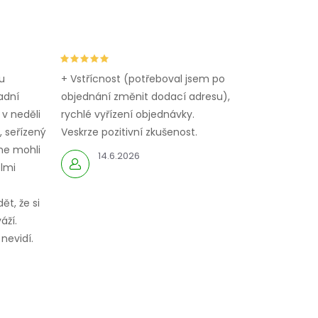
u
+ Vstřícnost (potřeboval jsem po
adní
objednání změnit dodací adresu),
 v neděli
rychlé vyřízení objednávky.
 seřízený
Veskrze pozitivní zkušenost.
me mohli
14.6.2026
elmi
ět, že si
áží.
nevidí.