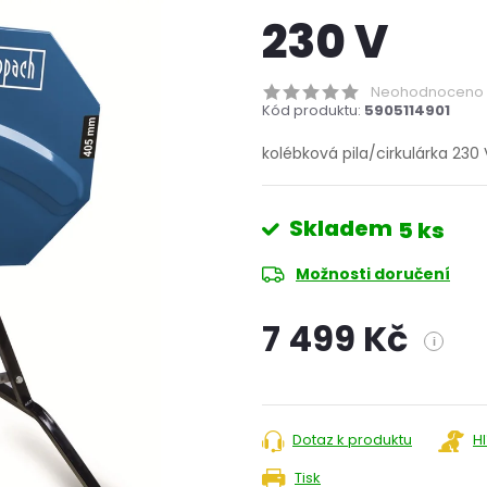
230 V
Neohodnoceno
Kód produktu:
5905114901
kolébková pila/cirkulárka 230
Skladem
5 ks
Možnosti doručení
7 499 Kč
i
Měrná
cena:
Dotaz k produktu
H
Tisk