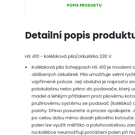
POPIS PRODUKTU
Detailní popis produkt
HS 410 - kolébková pila/cirkulárka 230 V
Kolébková pila Scheppach HS 410 je moderní 
oblíbených cirkulárek. Pila umožňuje velmi rych
vzpřímené poloze. Její obsluha je naprosto sna
polokulatinu nebo prkno do podavače, který 
madel a lehkým přítlakem proti pilovému kotou
pružinovému systému se podavač (kolébka) a
polohy. Dřevo posunete a proces opakujete. Jd
po celou dobu mimo dosah pilového kotouče. 
polen lze využít měřítko a polohovatelnou zará
na kolébce neumožňují protáčení polen při řezá