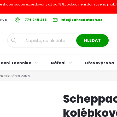
shopu budou expedovány až po 18.8., pokud není domluveno jinak. Pr
ny osobních údajů
774 245 285
Reklamační řád
info@zahradatech.cz
Postup při nákupu na s
HLEDAT
radní technika
Nářadí
Dřevovýroba
/cirkulárka 230 V
Scheppac
kolébková