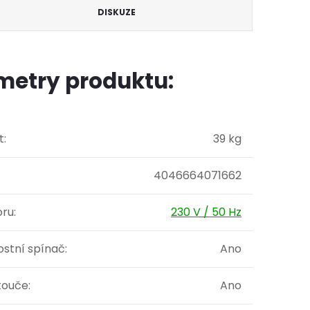
DISKUZE
metry produktu:
t
:
39 kg
4046664071662
oru
:
230 V / 50 Hz
stní spínač
:
Ano
touče
:
Ano