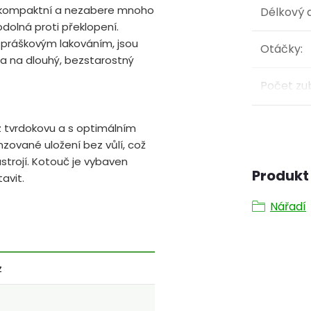
je kompaktní a nezabere mnoho
Délkový 
odolná proti překlopení.
m práškovým lakováním, jsou
Otáčky
:
ána na dlouhý, bezstarostný
Počet zu
 z tvrdokovu a s optimálním
zované uložení bez vůlí, což
strojí. Kotouč je vybaven
Produkt 
avit.
Nářadí
z