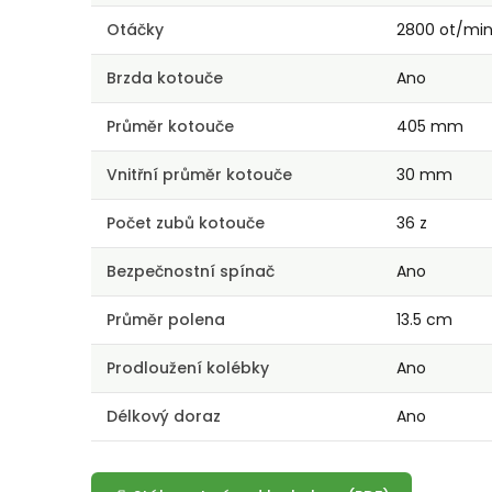
Otáčky
2800 ot/mi
Brzda kotouče
Ano
Průměr kotouče
405 mm
Vnitřní průměr kotouče
30 mm
Počet zubů kotouče
36 z
Bezpečnostní spínač
Ano
Průměr polena
13.5 cm
Prodloužení kolébky
Ano
Délkový doraz
Ano