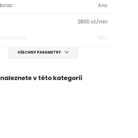
doraz
:
Ano
2800 ot/min
bů kotouče
:
36 z
VŠECHNY PARAMETRY
naleznete v této kategorii