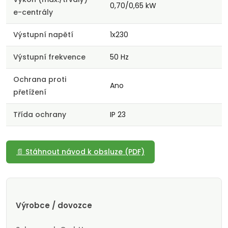
0,70/0,65 kW
e-centrály
Výstupní napětí
1x230
Výstupní frekvence
50 Hz
Ochrana proti
Ano
přetížení
Třída ochrany
IP 23
📄 Stáhnout návod k obsluze (PDF)
Výrobce / dovozce