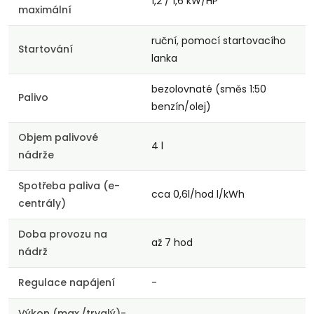
1,2 / 1,6 kW/HP
maximální
ruční, pomocí startovacího
Startování
lanka
bezolovnaté (směs 1:50
Palivo
benzín/olej)
Objem palivové
4 l
nádrže
Spotřeba paliva (e-
cca 0,6l/hod l/kWh
centrály)
Doba provozu na
až 7 hod
nádrž
Regulace napájení
-
Výkon (max./trvalý)-