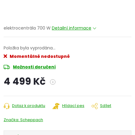
elektrocentrála 700 W
Detailní informace
Položka byla vyprodána…
Momentálně nedostupné
Možnosti doručení
4 499 Kč
i
Měrná
cena:
Dotaz k produktu
Hlídací pes
Sdílet
Značka:
Scheppach