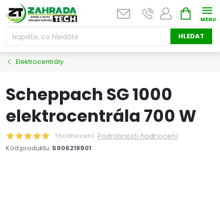
Přejít
NÁKUPNÍ
na
KOŠÍK
obsah
HLEDAT
Elektrocentrály
Scheppach SG 1000
elektrocentrála 700 W
1 hodnocení
Podrobnosti hodnocení
Kód produktu:
5906218901