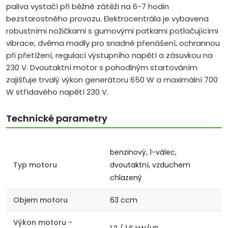
paliva vystačí při běžné zátěži na 6-7 hodin
bezstarostného provozu. Elektrocentrála je vybavena
robustními nožičkami s gumovými patkami potlačujícími
vibrace, dvěma madly pro snadné přenášení, ochrannou
při přetížení, regulací výstupního napětí a zásuvkou na
230 V. Dvoutaktní motor s pohodlným startováním
zajišťuje trvalý výkon generátoru 650 W a maximální 700
W střídavého napětí 230 V.
Technické parametry
benzinový, 1-válec,
Typ motoru
dvoutaktní, vzduchem
chlazený
Objem motoru
63 ccm
Výkon motoru -