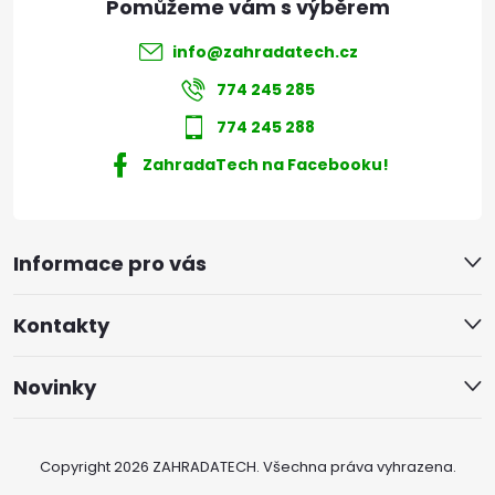
info
@
zahradatech.cz
774 245 285
774 245 288
ZahradaTech na Facebooku!
Informace pro vás
Kontakty
Novinky
Copyright 2026
ZAHRADATECH
. Všechna práva vyhrazena.