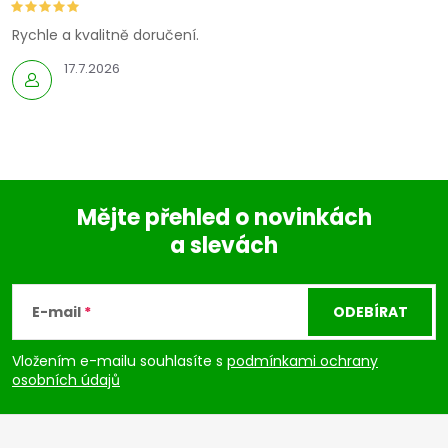
Rychle a kvalitně doručení.
17.7.2026
Mějte přehled o novinkách
a slevách
Z
á
E-mail
ODEBÍRAT
p
Vložením e-mailu souhlasíte s
podmínkami ochrany
osobních údajů
a