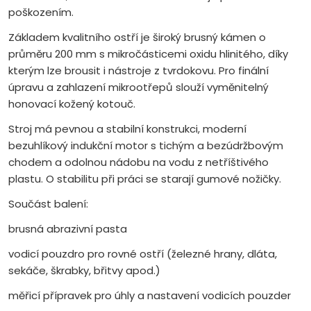
poškozením.
Základem kvalitního ostří je široký brusný kámen o
průměru 200 mm s mikročásticemi oxidu hlinitého, díky
kterým lze brousit i nástroje z tvrdokovu. Pro finální
úpravu a zahlazení mikrootřepů slouží vyměnitelný
honovací kožený kotouč.
Stroj má pevnou a stabilní konstrukci, moderní
bezuhlíkový indukční motor s tichým a bezúdržbovým
chodem a odolnou nádobu na vodu z netříštivého
plastu. O stabilitu při práci se starají gumové nožičky.
Součást balení:
brusná abrazivní pasta
vodicí pouzdro pro rovné ostří (železné hrany, dláta,
sekáče, škrabky, břitvy apod.)
měřicí přípravek pro úhly a nastavení vodicích pouzder