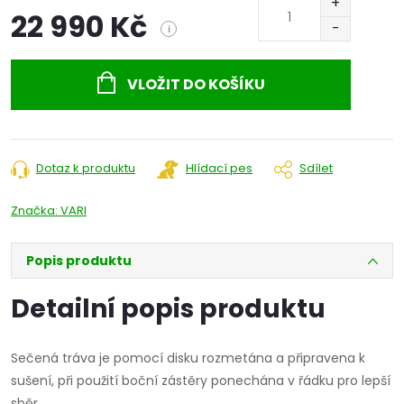
22 990 Kč
i
Měrná
cena:
VLOŽIT DO KOŠÍKU
Dotaz k produktu
Hlídací pes
Sdílet
Značka:
VARI
Popis produktu
Detailní popis produktu
Sečená tráva je pomocí disku rozmetána a připravena k
sušení, při použití boční zástěry ponechána v řádku pro lepší
sběr.