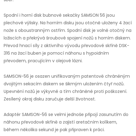
Spodní i horní disk bubnové sekačky SAMSON 56 jsou
plechové výlisky. Na horním disku jsou otočně uloženy 4 žací
nože s oboustranným ostřím. Spodní disk je volně otočný na
ložiscích a překrývá šroubové spojení nožů s horním diskem.
Převod hnací síly z aktivního vývodu převodové skříně DSK-
316 na žací buben je pomocí náhonu s hypoidním
převodem, pracujícím v olejové lázni.
SAMSON-56 je osazen unifikovaným patentově chráněným
dvojitým sekacím diskem se šikmým uložením čtyř nožů.
Upevnění nožů je výkyvné a tím chráněné proti poškození.
Zesílený okraj disku zaručuje delší životnost.
Adaptér SAMSON-56 se velmi jednoše připojí zasunutím do
náhonu převodové skříně a zajistí aretačním kolíkem,
během několika sekund je pak připraven k práci.