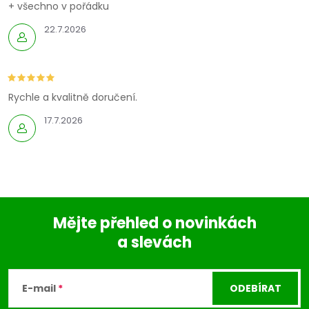
+ všechno v pořádku
22.7.2026
Rychle a kvalitně doručení.
17.7.2026
Mějte přehled o novinkách
a slevách
Z
á
E-mail
ODEBÍRAT