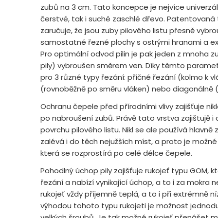
zubů na 3 cm. Tato koncepce je nejvíce univerzální,
čerstvé, tak i suché zaschlé dřevo. Patentovaná
zaručuje, že jsou zuby pilového listu přesně vyb
samostatné řezné plochy s ostrými hranami a 
Pro optimální odvod pilin je pak jeden z mnoha z
pily) vybroušen směrem ven. Díky těmto paramet
pro 3 různé typy řezání: příčné řezání (kolmo k 
(rovnoběžně po směru vláken) nebo diagonálně (
Ochranu čepele před přírodními vlivy zajišťuje nik
po nabroušení zubů. Právě tato vrstva zajištujě i
povrchu pilového listu. Nikl se ale používá hlavn
zalévá i do těch nejužších míst, a proto je možné
která se rozprostírá po celé délce čepele.
Pohodlný úchop pily zajišťuje rukojeť typu GOM, k
řezání a nabízí vynikající úchop, a to i za mokra n
rukojeť vždy příjemně teplá, a to i při extrémně n
výhodou tohoto typu rukojeti je možnost jedn
velkých šroubů. Je tak možné rukojeť přenášet me