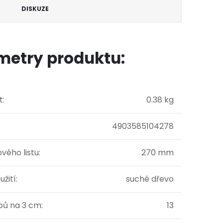
DISKUZE
metry produktu:
t
:
0.38 kg
4903585104278
ového listu
:
270 mm
užití
:
suché dřevo
bů na 3 cm
:
13