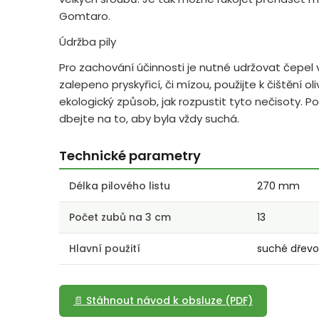
Gomtaro.
Údržba pily
Pro zachování účinnosti je nutné udržovat čepel v
zalepeno pryskyřicí, či mízou, použijte k čištění ol
ekologický způsob, jak rozpustit tyto nečisoty. P
dbejte na to, aby byla vždy suchá.
Technické parametry
Délka pilového listu
270 mm
Počet zubů na 3 cm
13
Hlavní použití
suché dřevo
📄 Stáhnout návod k obsluze (PDF)