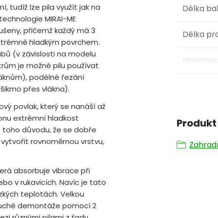
 tudíž lze pila využít jak na
Délka ba
 technologie MIRAI-ME
roušeny, přičemž každý má 3
Délka pr
extrémně hladkým povrchem.
ubů (v závislosti na modelu
Hmotnost
rům je možné pilu používat
vláknům), podélné řezání
šikmo přes vlákna).
lový povlak, který se nanáší až
 onu extrémní hladkost
Produkt 
ě z toho důvodu, že se dobře
 vytvořit rovnoměrnou vrstvu,
Zahrad
terá absorbuje vibrace při
ebo v rukavicích. Navíc je tato
ízkých teplotách. Velkou
oduché demontáže pomocí 2
zi různými pilami z řady