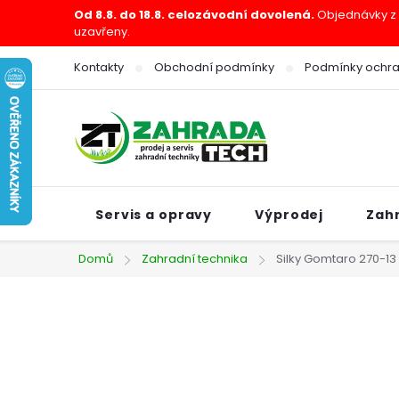
Přejít
Od 8.8. do 18.8. celozávodní dovolená.
Objednávky z e
uzavřeny.
na
obsah
Kontakty
Obchodní podmínky
Podmínky ochra
Servis a opravy
Výprodej
Zah
Domů
Zahradní technika
Silky Gomtaro 270-13