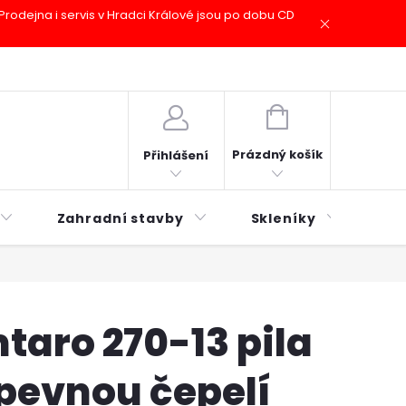
odejna i servis v Hradci Králové jsou po dobu CD
plátky ESSOX
Novinky
NÁKUPNÍ
KOŠÍK
Prázdný košík
Přihlášení
Zahradní stavby
Skleníky
Mu
taro 270-13 pila
pevnou čepelí