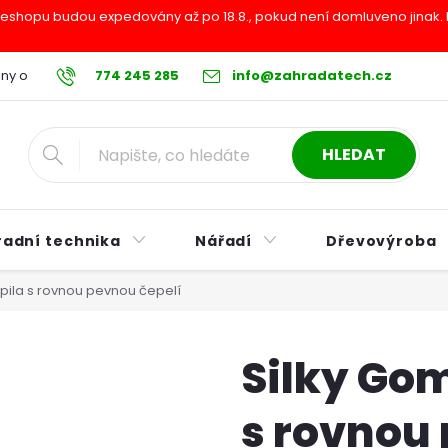
shopu budou expedovány až po 18.8., pokud není domluveno jinak. Pr
ny osobních údajů
774 245 285
Reklamační řád
info@zahradatech.cz
Postup při nákupu na s
HLEDAT
radní technika
Nářadí
Dřevovýroba
 pila s rovnou pevnou čepelí
Silky Gom
s rovnou 