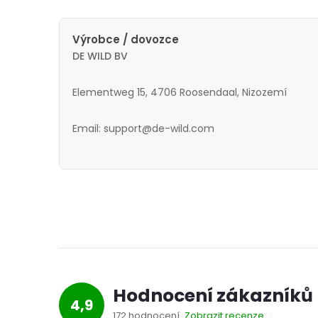
Výrobce / dovozce
DE WILD BV
Elementweg 15, 4706 Roosendaal, Nizozemí
Email: support@de-wild.com
Hodnocení zákazníků
4,9
172 hodnocení
Zobrazit recenze