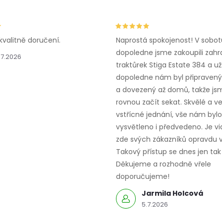
kvalitně doručení.
Naprostá spokojenost! V sobot
dopoledne jsme zakoupili zahr
.7.2026
traktůrek Stiga Estate 384 a už
dopoledne nám byl připravený,
a dovezený až domů, takže js
rovnou začít sekat. Skvělé a v
vstřícné jednání, vše nám bylo
vysvětleno i předvedeno. Je vid
zde svých zákazníků opravdu v
Takový přístup se dnes jen tak 
Děkujeme a rozhodně vřele
doporučujeme!
Jarmila Holcová
5.7.2026