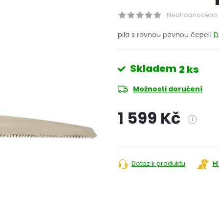
Neohodnoceno
pila s rovnou pevnou čepelí
D
Skladem
2 ks
Možnosti doručení
1 599 Kč
i
Měrná
cena:
Dotaz k produktu
H