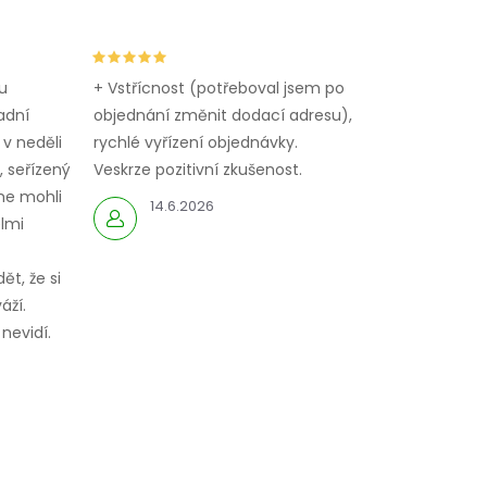
u
+ Vstřícnost (potřeboval jsem po
adní
objednání změnit dodací adresu),
 v neděli
rychlé vyřízení objednávky.
 seřízený
Veskrze pozitivní zkušenost.
me mohli
14.6.2026
elmi
ět, že si
áží.
nevidí.