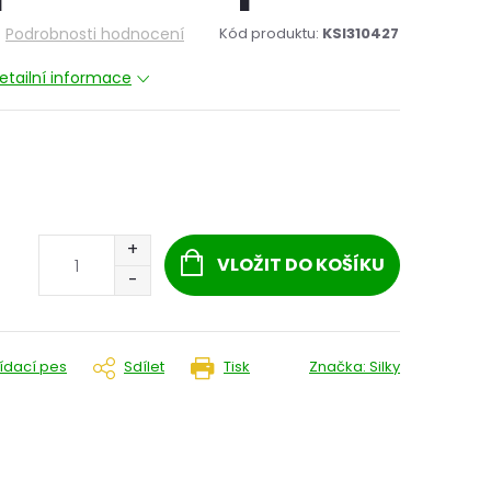
Podrobnosti hodnocení
Kód produktu:
KSI310427
etailní informace
VLOŽIT DO KOŠÍKU
lídací pes
Sdílet
Tisk
Značka:
Silky