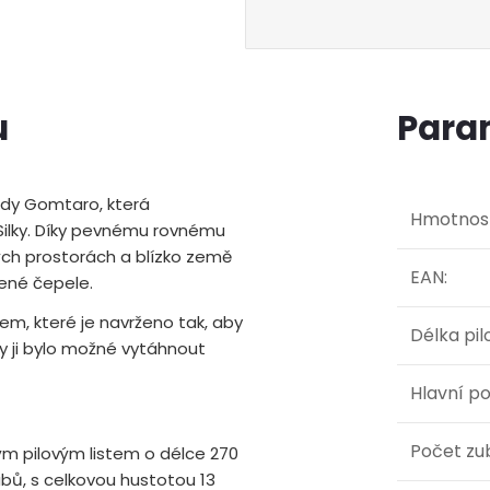
u
Para
ady Gomtaro, která
Hmotnos
 Silky. Díky pevnému rovnému
ných prostorách a blízko země
EAN
:
vené čepele.
em, které je navrženo tak, aby
Délka pil
y ji bylo možné vytáhnout
Hlavní po
Počet zu
ým pilovým listem o délce 270
bů, s celkovou hustotou 13