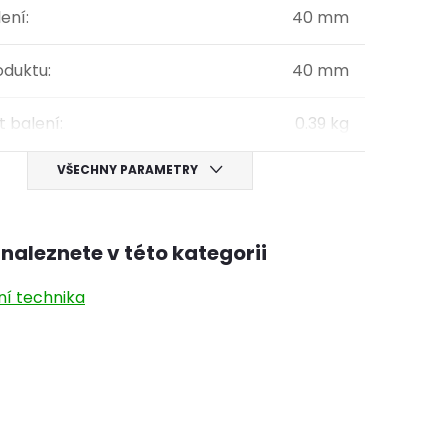
lení
:
40 mm
oduktu
:
40 mm
 balení
:
0.39 kg
VŠECHNY PARAMETRY
naleznete v této kategorii
ní technika