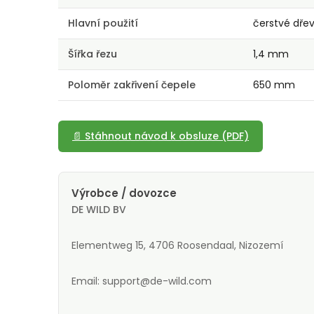
Hlavní použití
čerstvé dře
Šířka řezu
1,4 mm
Poloměr zakřivení čepele
650 mm
📄 Stáhnout návod k obsluze (PDF)
Výrobce / dovozce
DE WILD BV
Elementweg 15, 4706 Roosendaal, Nizozemí
Email: support@de-wild.com