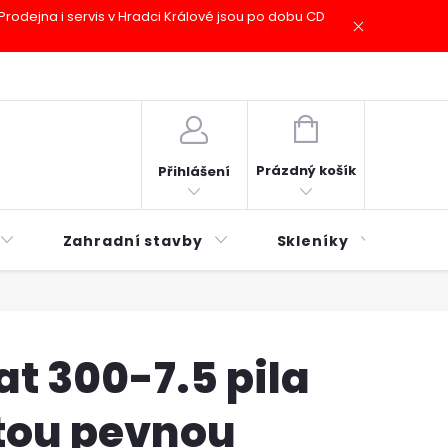
odejna i servis v Hradci Králové jsou po dobu CD
plátky ESSOX
Novinky
NÁKUPNÍ
KOŠÍK
Prázdný košík
Přihlášení
Zahradní stavby
Skleníky
Mu
at 300-7.5 pila
tou pevnou