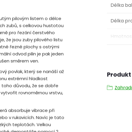
Délka ba
nutým pilovým listem o délce
Délka pr
ích zubů, s celkovou hustotou
rně pro řezání čerstvého
Hmotnost
, že jsou zuby pilového listu
tné řezné plochy s ostrými
lní odvod pilin je pak jeden
oušen směrem ven.
lový povlak, který se nanáší až
Produkt 
 onu extrémní hladkost
ě z toho důvodu, že se dobře
Zahrad
 vytvořit rovnoměrnou vrstvu,
terá absorbuje vibrace při
ebo v rukavicích. Navíc je tato
ízkých teplotách. Velkou
oduché demontáže pomocí 2