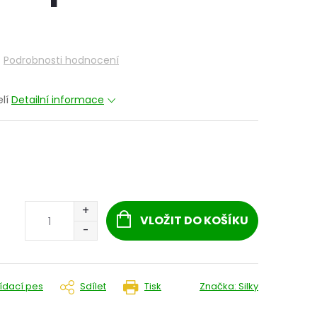
Podrobnosti hodnocení
elí
Detailní informace
VLOŽIT DO KOŠÍKU
lídací pes
Sdílet
Tisk
Značka:
Silky