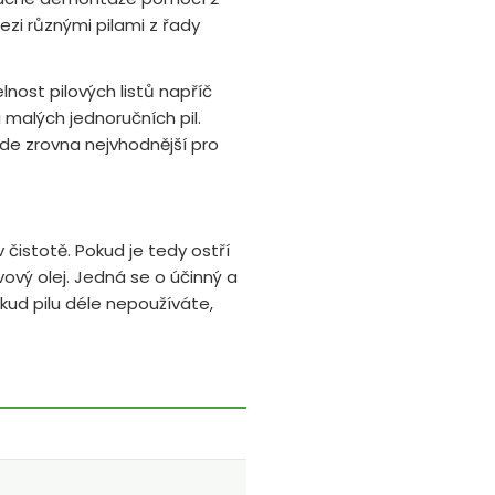
zi různými pilami z řady
lnost pilových listů napříč
i malých jednoručních pil.
ude zrovna nejvhodnější pro
 čistotě. Pokud je tedy ostří
ivový olej. Jedná se o účinný a
okud pilu déle nepoužíváte,