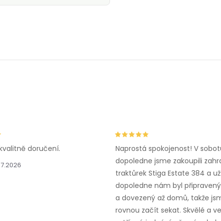
kvalitně doručení.
Naprostá spokojenost! V sobot
dopoledne jsme zakoupili zahr
.7.2026
traktůrek Stiga Estate 384 a už
dopoledne nám byl připravený,
a dovezený až domů, takže js
rovnou začít sekat. Skvělé a v