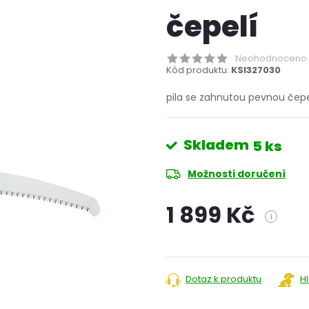
čepelí
Neohodnoceno
Kód produktu:
KSI327030
pila se zahnutou pevnou čep
Skladem
5 ks
Možnosti doručení
1 899 Kč
i
Měrná
cena:
Dotaz k produktu
H