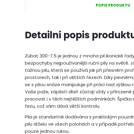
POPIS PRODUKTU
Detailní popis produkt
Zübat 300-7.5 je jednou z mnoha pil ikonické řady
bezpochyby nejpoužívanější ruční pily na světě.
tažnou pilu, která se používá jak při přesném pro
prostorech, tak i při větších řezech. Díky pevné
se s pilou snáze manipuluje při práci nad výškou 
Vaše paže, zápěstí dlaň zůstají vždy v přirozené
pracovat i v těch nejtěžších podmínkách. Špička na 
řezu, což vám dává větší kontrolu.
Pila je standartně dodávána s praktickým pouzdr
pilu drželo ve všech polohách a v případě potřeb
pouze jednou rukou.