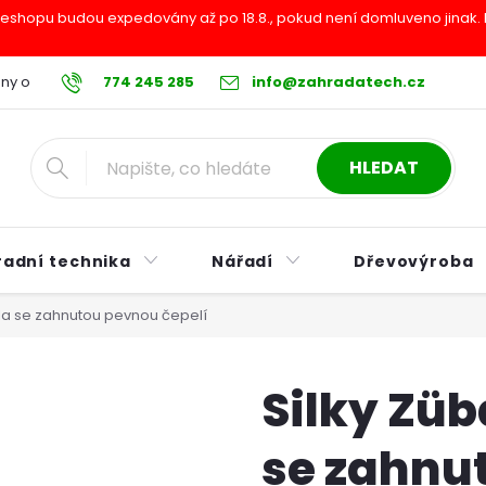
shopu budou expedovány až po 18.8., pokud není domluveno jinak. Pr
ny osobních údajů
774 245 285
Reklamační řád
info@zahradatech.cz
Postup při nákupu na s
HLEDAT
radní technika
Nářadí
Dřevovýroba
pila se zahnutou pevnou čepelí
Silky Züb
se zahnu