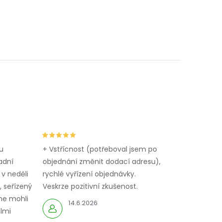
u
+ Vstřícnost (potřeboval jsem po
adní
objednání změnit dodací adresu),
 v neděli
rychlé vyřízení objednávky.
 seřízený
Veskrze pozitivní zkušenost.
me mohli
14.6.2026
elmi