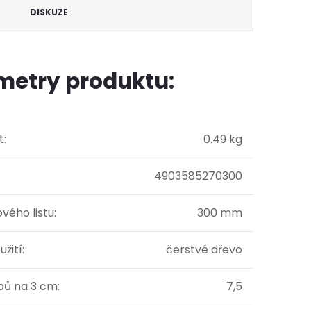
DISKUZE
metry produktu:
t
:
0.49 kg
4903585270300
ového listu
:
300 mm
užití
:
čerstvé dřevo
bů na 3 cm
:
7,5