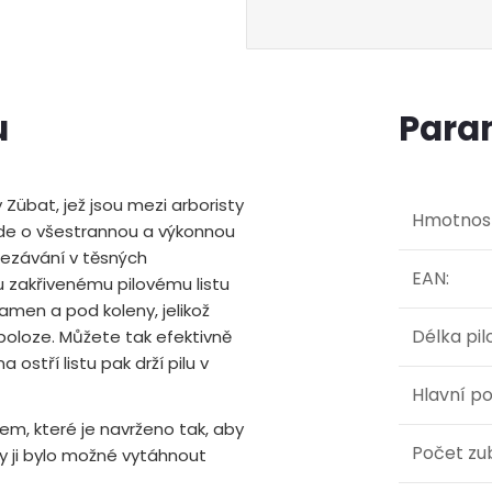
u
Para
 Zübat, jež jsou mezi arboristy
Hmotnos
 Jde o všestrannou a výkonnou
řezávání v těsných
EAN
:
mu zakřivenému pilovému listu
ramen a pod koleny, jelikož
Délka pil
 poloze. Můžete tak efektivně
ostří listu pak drží pilu v
Hlavní po
em, které je navrženo tak, aby
Počet zu
y ji bylo možné vytáhnout