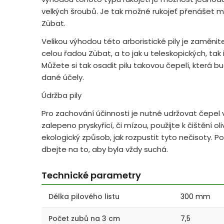
velkých šroubů. Je tak možné rukojeť přenášet me
Zübat.
Velikou výhodou této arboristické pily je zaměnite
celou řadou Zübat, a to jak u teleskopických, tak 
Můžete si tak osadit pilu takovou čepelí, která b
dané účely.
Údržba pily
Pro zachování účinnosti je nutné udržovat čepel v
zalepeno pryskyřicí, či mízou, použijte k čištění ol
ekologický způsob, jak rozpustit tyto nečisoty. P
dbejte na to, aby byla vždy suchá.
Technické parametry
Délka pilového listu
300 mm
Počet zubů na 3 cm
7,5