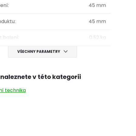
lení
:
45 mm
oduktu
:
45 mm
 balení
:
0.52 kg
VŠECHNY PARAMETRY
naleznete v této kategorii
ní technika