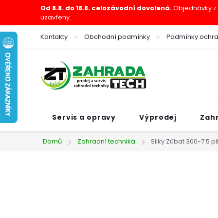
Přejít
Od 8.8. do 18.8. celozávodní dovolená.
Objednávky z e
uzavřeny.
na
obsah
Kontakty
Obchodní podmínky
Podmínky ochra
Servis a opravy
Výprodej
Zah
Domů
Zahradní technika
Silky Zübat 300-7.5 