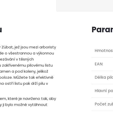
u
Para
 Zübat, jež jsou mezi arboristy
Hmotnos
 Jde o všestrannou a výkonnou
řezávání v těsných
EAN
:
mu zakřivenému pilovému listu
ramen a pod koleny, jelikož
Délka pil
 poloze. Můžete tak efektivně
ostří listu pak drží pilu v
Hlavní po
em, které je navrženo tak, aby
Počet zu
y ji bylo možné vytáhnout