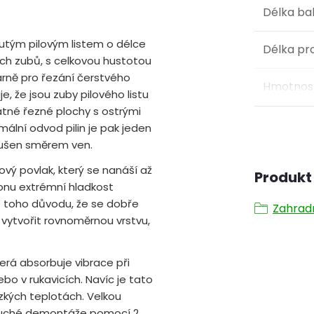
Délka ba
nutým pilovým listem o délce
Délka pr
ích zubů, s celkovou hustotou
rně pro řezání čerstvého
Hmotnost
, že jsou zuby pilového listu
tné řezné plochy s ostrými
lní odvod pilin je pak jeden
oušen směrem ven.
lový povlak, který se nanáší až
Produkt 
 onu extrémní hladkost
ě z toho důvodu, že se dobře
Zahrad
 vytvořit rovnoměrnou vrstvu,
terá absorbuje vibrace při
ebo v rukavicích. Navíc je tato
ízkých teplotách. Velkou
oduché demontáže pomocí 2