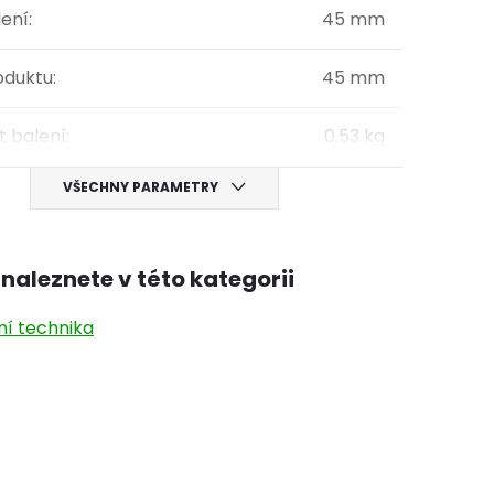
lení
:
45 mm
oduktu
:
45 mm
 balení
:
0.53 kg
VŠECHNY PARAMETRY
naleznete v této kategorii
ní technika