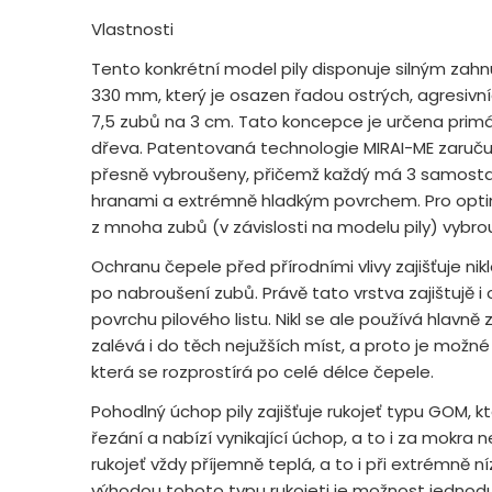
Vlastnosti
Tento konkrétní model pily disponuje silným zah
330 mm, který je osazen řadou ostrých, agresivn
7,5 zubů na 3 cm. Tato koncepce je určena primá
dřeva. Patentovaná technologie MIRAI-ME zaručuje
přesně vybroušeny, přičemž každý má 3 samosta
hranami a extrémně hladkým povrchem. Pro optimá
z mnoha zubů (v závislosti na modelu pily) vybr
Ochranu čepele před přírodními vlivy zajišťuje nik
po nabroušení zubů. Právě tato vrstva zajištujě i
povrchu pilového listu. Nikl se ale používá hlavn
zalévá i do těch nejužších míst, a proto je možné
která se rozprostírá po celé délce čepele.
Pohodlný úchop pily zajišťuje rukojeť typu GOM, k
řezání a nabízí vynikající úchop, a to i za mokra n
rukojeť vždy příjemně teplá, a to i při extrémně n
výhodou tohoto typu rukojeti je možnost jedn