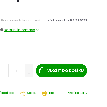
Podrobnosti hodnocení
Kód produktu:
KSI327033
elí
Detailní informace
VLOŽIT DO KOŠÍKU
lídací pes
Sdílet
Tisk
Značka:
Silky