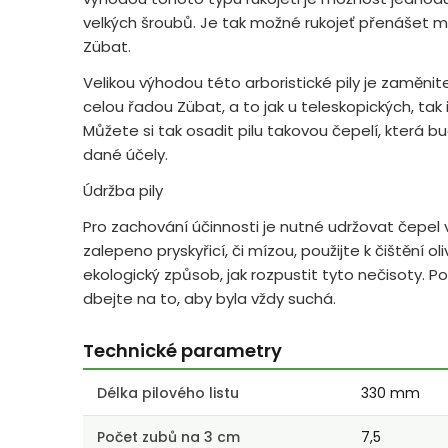
velkých šroubů. Je tak možné rukojeť přenášet me
Zübat.
Velikou výhodou této arboristické pily je zaměnite
celou řadou Zübat, a to jak u teleskopických, tak 
Můžete si tak osadit pilu takovou čepelí, která b
dané účely.
Údržba pily
Pro zachování účinnosti je nutné udržovat čepel v
zalepeno pryskyřicí, či mízou, použijte k čištění ol
ekologický způsob, jak rozpustit tyto nečisoty. P
dbejte na to, aby byla vždy suchá.
Technické parametry
Délka pilového listu
330 mm
Počet zubů na 3 cm
7,5