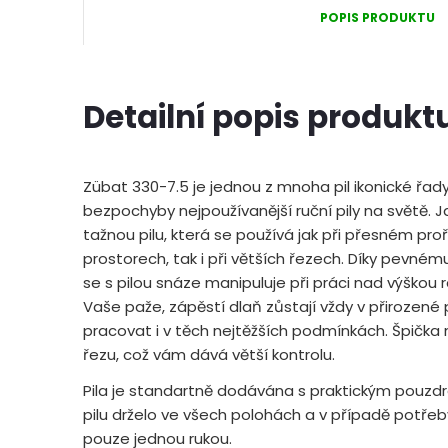
POPIS PRODUKTU
Detailní popis produkt
Zübat 330-7.5 je jednou z mnoha pil ikonické řady
bezpochyby nejpoužívanější ruční pily na světě.
tažnou pilu, která se používá jak při přesném pro
prostorech, tak i při větších řezech. Díky pevné
se s pilou snáze manipuluje při práci nad výškou 
Vaše paže, zápěstí dlaň zůstají vždy v přirozené
pracovat i v těch nejtěžších podmínkách. Špička na 
řezu, což vám dává větší kontrolu.
Pila je standartně dodávána s praktickým pouzdr
pilu drželo ve všech polohách a v případě potřeb
pouze jednou rukou.