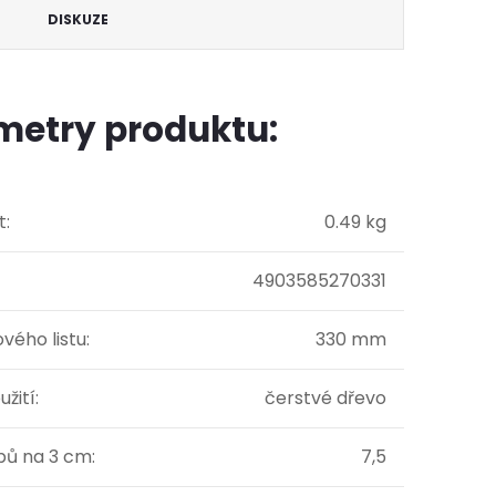
DISKUZE
metry produktu:
t
:
0.49 kg
4903585270331
ového listu
:
330 mm
užití
:
čerstvé dřevo
bů na 3 cm
:
7,5