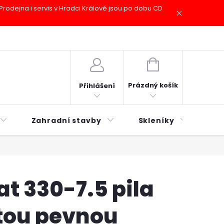
odejna i servis v Hradci Králové jsou po dobu CD
plátky ESSOX
Novinky
NÁKUPNÍ
KOŠÍK
Prázdný košík
Přihlášení
Zahradní stavby
Skleníky
Mu
at 330-7.5 pila
tou pevnou