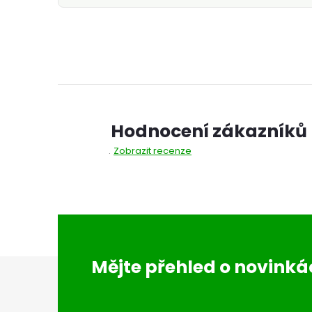
Hodnocení zákazníků
Zobrazit recenze
Z
Mějte přehled o novink
á