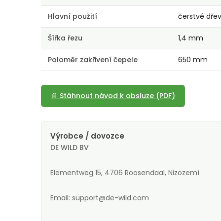
Hlavní použití
čerstvé dře
Šířka řezu
1,4 mm
Poloměr zakřivení čepele
650 mm
📄 Stáhnout návod k obsluze (PDF)
Výrobce / dovozce
DE WILD BV
Elementweg 15, 4706 Roosendaal, Nizozemí
Email: support@de-wild.com