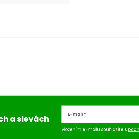
E-mail
ách
a slevách
Vložením e-mailu souhlasíte s
podm