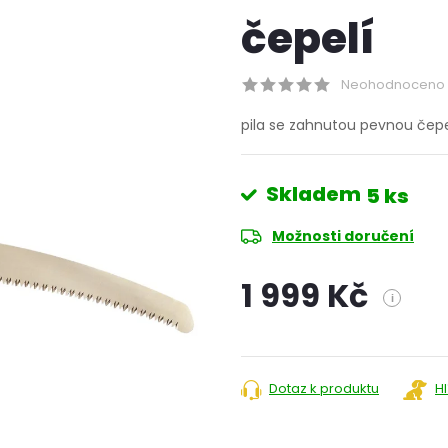
čepelí
Neohodnoceno
pila se zahnutou pevnou čep
Skladem
5 ks
Možnosti doručení
1 999 Kč
i
Měrná
cena:
Dotaz k produktu
H