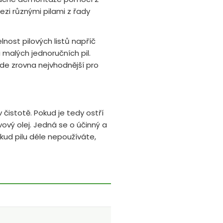
zi různými pilami z řady
lnost pilových listů napříč
i malých jednoručních pil.
ude zrovna nejvhodnější pro
 čistotě. Pokud je tedy ostří
ivový olej. Jedná se o účinný a
okud pilu déle nepoužíváte,