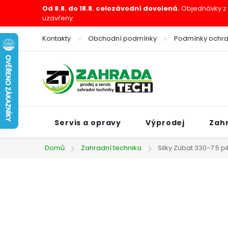
Přejít
Od 8.8. do 18.8. celozávodní dovolená.
Objednávky z e
uzavřeny.
na
obsah
Kontakty
Obchodní podmínky
Podmínky ochra
Servis a opravy
Výprodej
Zah
Domů
Zahradní technika
Silky Zübat 330-7.5 