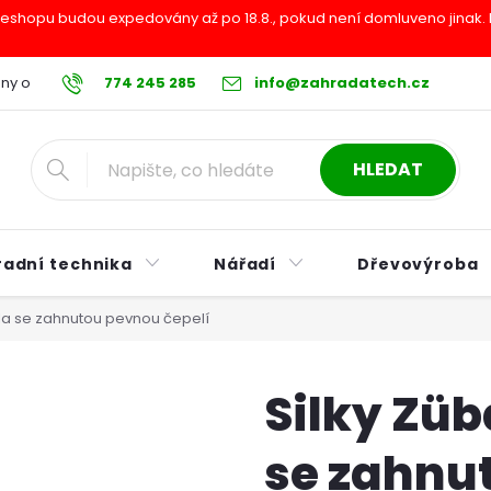
shopu budou expedovány až po 18.8., pokud není domluveno jinak. Pr
ny osobních údajů
774 245 285
Reklamační řád
info@zahradatech.cz
Postup při nákupu na s
HLEDAT
radní technika
Nářadí
Dřevovýroba
pila se zahnutou pevnou čepelí
Silky Züb
se zahnu