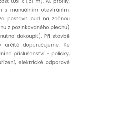
st 0,61 x 1,51 m), AL profily,
em s manuálním otevíráním,
lze postavit buď na zděnou
dnu z pozinkovaného plechu)
utno dokoupit). Při stavbě
 určitě doporučujeme. Ke
ího příslušenství - poličky,
řízení, elektrické odporové