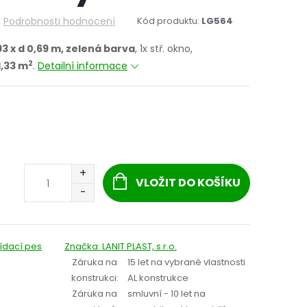
Podrobnosti hodnocení
Kód produktu:
LG564
,93 x d 0,69 m, zelená barva
, 1x stř. okno,
2
1,33 m
.
Detailní informace
VLOŽIT DO KOŠÍKU
lídací pes
Značka:
LANIT PLAST, s.r.o.
Záruka na
15 let na vybrané vlastnosti
konstrukci
:
AL konstrukce
Záruka na
smluvní - 10 let na