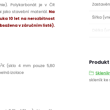
Zastavěn
nie). Polykarbonát je v ČR
 jako stavební materiál.
Na
Šířka (vn
ka 10 let na nerozbitnost
bsažena v záručním listě).
Délka (vn
Produkt 
2
m
K (sklo 4 mm pouze 5,80
pelná izolace
Skleník
skleník ke