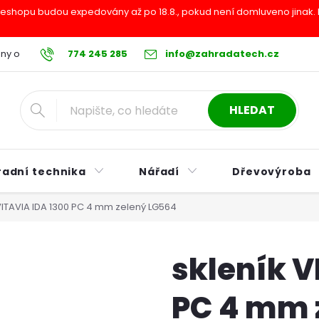
shopu budou expedovány až po 18.8., pokud není domluveno jinak. Pr
ny osobních údajů
774 245 285
Reklamační řád
info@zahradatech.cz
Postup při nákupu na s
HLEDAT
radní technika
Nářadí
Dřevovýroba
VITAVIA IDA 1300 PC 4 mm zelený LG564
skleník V
PC 4 mm 