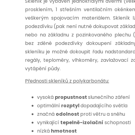
Skleník je vybaven jednokřídlými dveřmi (veliko
prosklením, 1 střešním ventilačním okénk
veškerým spojovacím materiálem. Skleník 
podezdívku (pak není nutné dokupovat zákla
nebo na základnu z pozinkovaného plechu (n
bez zděné podezdívky dokoupení základny
skleníku je možné dokoupit řadu nadstandardn
regály, teploměry, vlhkoměry, zavlažovací za
vytápění půdy.
Přednosti skleníků z polykarbonátu:
vysoká
propustnost
slunečního záření
optimální
rozptyl
dopadajícího světla
značná
odolnost
proti větru a sněhu
vynikající
tepelně-izolační
schopnosti
nízká
hmotnost