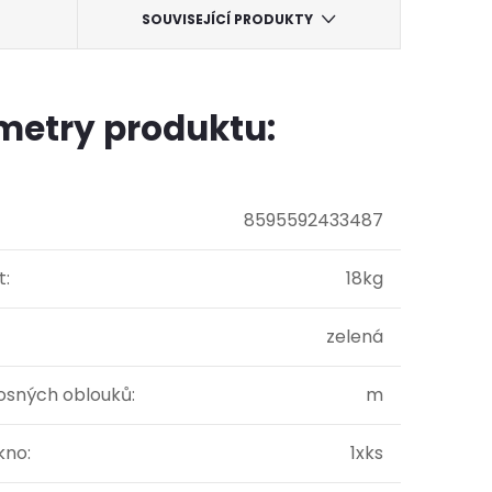
SOUVISEJÍCÍ PRODUKTY
metry produktu:
8595592433487
t
:
18kg
zelená
osných oblouků
:
m
okno
:
1xks