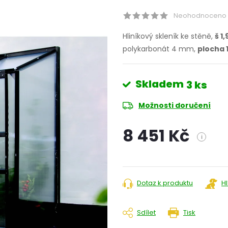
Neohodnoceno
Hliníkový skleník ke stěně,
š 1
polykarbonát 4 mm,
plocha 
Skladem
3 ks
Možnosti doručení
8 451 Kč
i
Měrná
cena:
Dotaz k produktu
H
Sdílet
Tisk