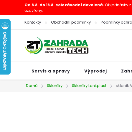
Přejít
Od 8.8. do 18.8. celozávodní dovolená.
Objednávky z e
uzavřeny.
na
obsah
Kontakty
Obchodní podmínky
Podmínky ochra
Servis a opravy
Výprodej
Zah
Domů
Skleníky
Skleníky Lanitplast
skleník 