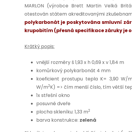
MARLON (výrobce Brett Martin Velká Britá
otestován státem akreditovanými zkušebnami
polykarbonát je poskytována smluvní záru
krupobitím (přesná specifikace záruky je o
Krátký popis:
vnější rozměry š 1,93 x h 0,69 x v 1,84 m
komůrkový polykarbonát 4 mm
koeficient prostupu tepla K= 3,90 W/
2
W/m
K) => čím menší číslo, tím větší te
1x střešní okno
posuvné dveře
2
plocha skleníku: 1,33 m
barva konstrukce:
zelená