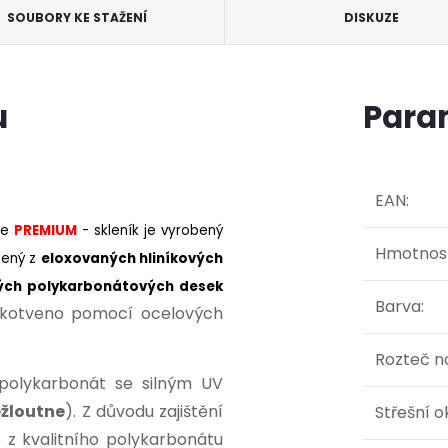
SOUBORY KE STAŽENÍ
DISKUZE
u
Para
EAN
:
ie
PREMIUM
- skleník je vyrobený
Hmotnos
bený z
eloxovaných hliníkových
ch polykarbonátových desek
Barva
:
 ukotveno pomocí ocelových
Rozteč n
 polykarbonát se silným UV
ežloutne
). Z důvodu zajištění
Střešní 
 z kvalitního polykarbonátu