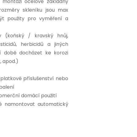
 montáži ocelové základny
rozměry skleníku jsou max
ýt použity pro vyměření a
v (koňský / kravský hnůj,
sticidů, herbicidů a jiných
ší době docházet ke korozi
, apod.)
platkové příslušenství nebo
balení
komerční domácí použití
né namontovat automatický