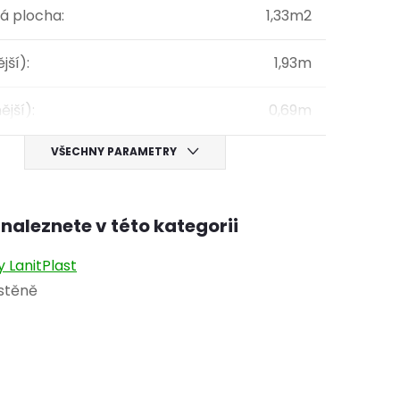
á plocha
:
1,33m2
ější)
:
1,93m
ější)
:
0,69m
VŠECHNY PARAMETRY
naleznete v této kategorii
y LanitPlast
 stěně