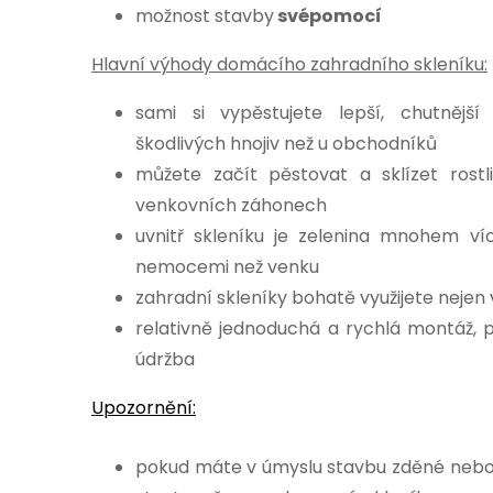
možnost stavby
svépomocí
Hlavní výhody domácího zahradního skleníku:
sami si vypěstujete lepší, chutnější
škodlivých hnojiv než u obchodníků
můžete začít pěstovat a sklízet rost
venkovních záhonech
uvnitř skleníku je zelenina mnohem v
nemocemi než venku
zahradní skleníky bohatě využijete nejen v
relativně jednoduchá a rychlá montáž,
údržba
Upozornění:
pokud máte v úmyslu stavbu zděné nebo 