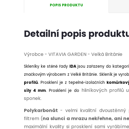
POPIS PRODUKTU
Detailní popis produkt
Výrobce - VITAVIA GARDEN - Velká Británie
Skleníky ke stěně řady
IDA
jsou zařazeny do kategor
značkovým výrobcem z Velké Británie.
Skleník je vyro
profilů
. Prosklení je z tepelně-izolačních
komůrkový
hliníkových profilů
síly 4 mm
.
Prosklení je do
sponek.
Polykarbonát
- velmi kvalitní dvoustěnný
filtrem (
na slunci a mrazu nekřehne, ani n
maximální kvality si prosklení sami vyrábíme