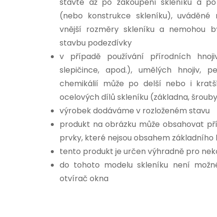
stavte až po zakoupení skleníku a po
(nebo konstrukce skleníku), uváděné 
vnější rozměry skleníku a nemohou b
stavbu podezdívky
v případě používání přírodních hnoji
slepičince, apod.), umělých hnojiv, pe
chemikálií může po delší nebo i krat
ocelových dílů skleníku (základna, šrouby
výrobek dodáváme v rozloženém stavu
produkt na obrázku může obsahovat pří
prvky, které nejsou obsahem základního 
tento produkt je určen výhradně pro ne
do tohoto modelu skleníku není mož
otvírač okna