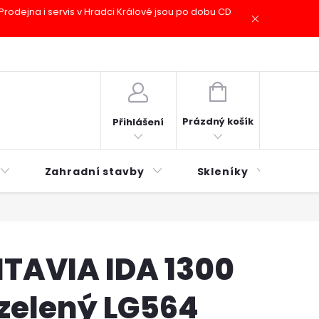
odejna i servis v Hradci Králové jsou po dobu CD
plátky ESSOX
Novinky
NÁKUPNÍ
KOŠÍK
Prázdný košík
Přihlášení
Zahradní stavby
Skleníky
Mu
ITAVIA IDA 1300
zelený LG564