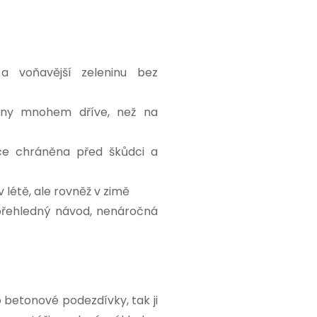
 a voňavější zeleninu bez
liny mnohem dříve, než na
íce chráněna před škůdci a
 létě, ale rovněž v zimě
 přehledný návod, nenáročná
betonové podezdívky, tak ji