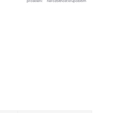
prosklení
:
nerozbitnost krupobitím