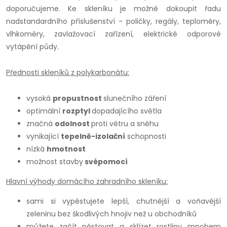
doporučujeme. Ke skleníku je možné dokoupit řadu
nadstandardního příslušenství - poličky, regály, teploměry,
vlhkoměry, zavlažovací zařízení, elektrické odporové
vytápění půdy.
Přednosti skleníků z polykarbonátu:
vysoká
propustnost
slunečního záření
optimální
rozptyl
dopadajícího světla
značná
odolnost
proti větru a sněhu
vynikající
tepelně-izolační
schopnosti
nízká
hmotnost
možnost stavby
svépomocí
Hlavní výhody domácího zahradního skleníku:
sami si vypěstujete lepší, chutnější a voňavější
zeleninu bez škodlivých hnojiv než u obchodníků
můžete začít pěstovat a sklízet rostliny mnohem