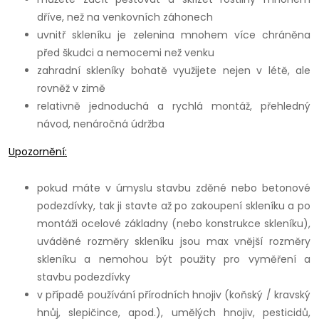
dříve, než na venkovních záhonech
uvnitř skleníku je zelenina mnohem více chráněna
před škudci a nemocemi než venku
zahradní skleníky bohatě využijete nejen v létě, ale
rovněž v zimě
relativně jednoduchá a rychlá montáž, přehledný
návod, nenáročná údržba
Upozornění:
pokud máte v úmyslu stavbu zděné nebo betonové
podezdívky, tak ji stavte až po zakoupení skleníku a po
montáži ocelové základny (nebo konstrukce skleníku),
uváděné rozměry skleníku jsou max vnější rozměry
skleníku a nemohou být použity pro vyměření a
stavbu podezdívky
v případě používání přírodních hnojiv (koňský / kravský
hnůj, slepičince, apod.), umělých hnojiv, pesticidů,