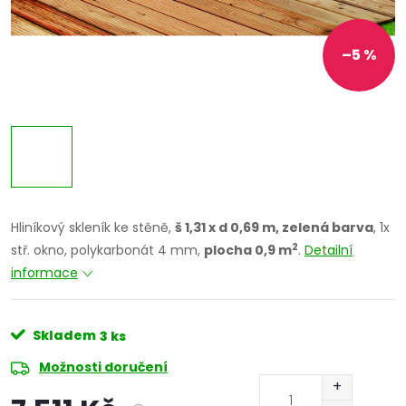
–5 %
Hliníkový skleník ke stěně,
š 1,31 x d 0,69 m, zelená barva
, 1x
2
stř. okno, polykarbonát 4 mm,
plocha 0,9 m
.
Detailní
informace
Skladem
3 ks
Možnosti doručení