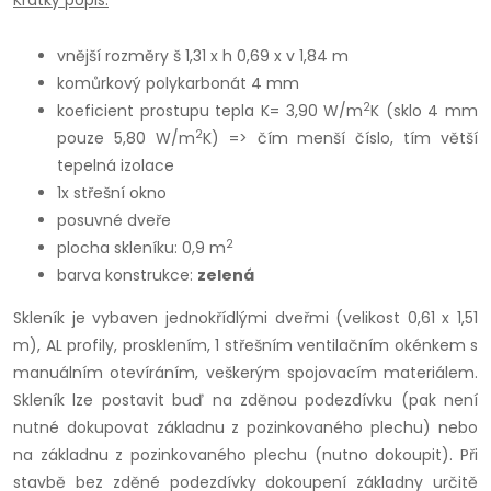
Krátký popis:
vnější rozměry š 1,31 x h 0,69 x v 1,84 m
komůrkový polykarbonát 4 mm
2
koeficient prostupu tepla K= 3,90 W/m
K (sklo 4 mm
2
pouze 5,80 W/m
K) => čím menší číslo, tím větší
tepelná izolace
1x střešní okno
posuvné dveře
2
plocha skleníku: 0,9 m
barva konstrukce:
zelená
Skleník je vybaven jednokřídlými dveřmi (velikost 0,61 x 1,51
m), AL profily, prosklením, 1 střešním ventilačním okénkem s
manuálním otevíráním, veškerým spojovacím materiálem.
Skleník lze postavit buď na zděnou podezdívku (pak není
nutné dokupovat základnu z pozinkovaného plechu) nebo
na základnu z pozinkovaného plechu (nutno dokoupit). Při
stavbě bez zděné podezdívky dokoupení základny určitě