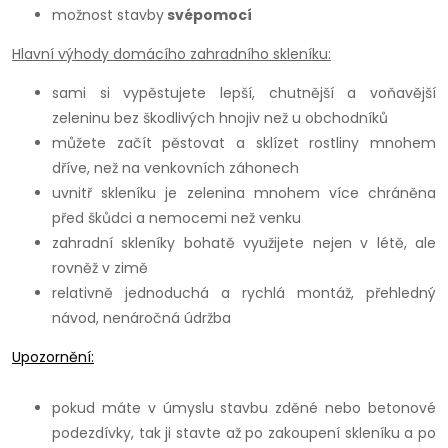
možnost stavby
svépomocí
Hlavní výhody domácího zahradního skleníku:
sami si vypěstujete lepší, chutnější a voňavější
zeleninu bez škodlivých hnojiv než u obchodníků
můžete začít pěstovat a sklízet rostliny mnohem
dříve, než na venkovních záhonech
uvnitř skleníku je zelenina mnohem více chráněna
před škůdci a nemocemi než venku
zahradní skleníky bohatě využijete nejen v létě, ale
rovněž v zimě
relativně jednoduchá a rychlá montáž, přehledný
návod, nenáročná údržba
Upozornění:
pokud máte v úmyslu stavbu zděné nebo betonové
podezdívky, tak ji stavte až po zakoupení skleníku a po