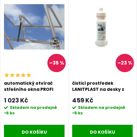
–35 %
–23 %
automatický otvírač
čisticí prostředek
střešního okna PROFI
LANITPLAST na desky z
polykarbonátu
1 023 Kč
459 Kč
Skladem na prodejně
Skladem na prodejně
>5 ks
>5 ks
DO KOŠÍKU
DO KOŠÍKU