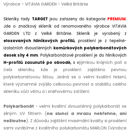
Výrobce - VITAVIA GARDEN - Velká Británie
Skleníky řady
TARGET
jsou zařazeny do kategorie
PREMIUM
.
Jde o značkový skleník od renomovaného výrobce VITAVIA
GARDEN LTD z Velké Británie. Skleník je vyrobený z
eloxovaných hliníkových profilů
, prosklení je z tepelně-
izolačních dvoustěnných
komůrkových polykarbonátových
desek síly 4 mm
. Polykarbonátové prosklení je do hliníkových
ýjimkou krajních polí a
H-profilů zasunuté po obvodě,
s v
čela skleníku, kde je prosklení zajištěno pevnou
polykarbonátovou lištou. Jedná se o velmi kvalitní řešení,
které významně zvýšilo celkovou pevnost a stabilitu celého
skleníku vůči větru a i sněhovému zatížení.
Polykarbonát
- velmi kvalitní dvoustěnný polykarbonát se
silným UV filtrem (
na slunci a mrazu nekřehne, ani
nežloutne
). Z důvodu zajištění maximální kvality si prosklení
sami vyrábíme z kvalitního polykarbonátu MARLON (výrobce