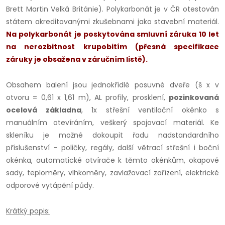
Brett Martin Velká Británie). Polykarbonát je v ČR otestován
státem akreditovanými zkušebnami jako stavební materiál.
Na polykarbonát je poskytována smluvní záruka 10 let
na nerozbitnost krupobitím (přesná specifikace
záruky je obsažena v záručním listě).
Obsahem balení jsou jednokřídlé posuvné dveře (š x v
otvoru = 0,61 x 1,61 m), AL profily, prosklení,
pozinkovaná
ocelová základna
, 1x střešní ventilační okénko s
manuálním otevíráním, veškerý spojovací materiál. Ke
skleníku je možné dokoupit řadu nadstandardního
příslušenství - poličky, regály, další větrací střešní i boční
okénka, automatické otvírače k těmto okénkům, okapové
sady, teploměry, vlhkoměry, zavlažovací zařízení, elektrické
odporové vytápění půdy.
Krátký popis: