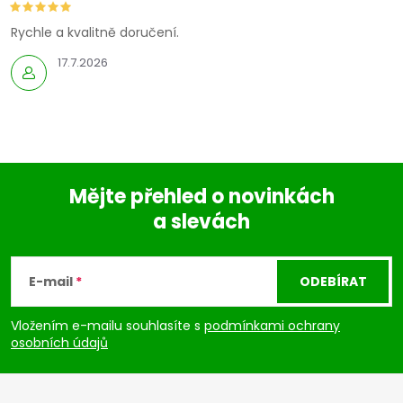
Rychle a kvalitně doručení.
17.7.2026
Mějte přehled o novinkách
a slevách
Z
á
E-mail
ODEBÍRAT
p
Vložením e-mailu souhlasíte s
podmínkami ochrany
osobních údajů
a