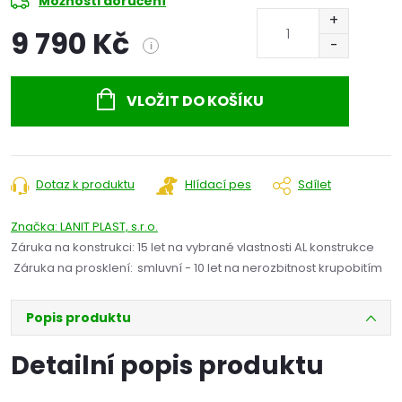
Možnosti doručení
9 790 Kč
i
Měrná
cena:
VLOŽIT DO KOŠÍKU
Dotaz k produktu
Hlídací pes
Sdílet
Značka:
LANIT PLAST, s.r.o.
Záruka na konstrukci
:
15 let na vybrané vlastnosti AL konstrukce
Záruka na prosklení
:
smluvní - 10 let na nerozbitnost krupobitím
Popis produktu
Detailní popis produktu