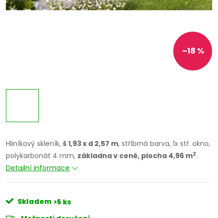
–18 %
Hliníkový skleník,
š 1,93 x d 2,57 m
, stříbrná barva, 1x stř. okno,
2
polykarbonát 4 mm,
základna v ceně, plocha 4,96 m
.
Detailní informace
Skladem
>5 ks