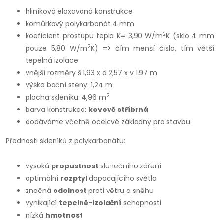
hliníková eloxovaná konstrukce
komůrkový polykarbonát 4 mm
2
koeficient prostupu tepla K= 3,90 W/m
K (sklo 4 mm
2
pouze 5,80 W/m
K) => čím menší číslo, tím větší
tepelná izolace
vnější rozměry š 1,93 x d 2,57 x v 1,97 m
výška boční stěny: 1,24 m
2
plocha skleníku: 4,96 m
barva konstrukce:
kovově stříbrná
dodáváme včetně ocelové základny pro stavbu
Přednosti skleníků z polykarbonátu:
vysoká
propustnost
slunečního záření
optimální
rozptyl
dopadajícího světla
značná
odolnost
proti větru a sněhu
vynikající
tepelně-izolační
schopnosti
nízká
hmotnost