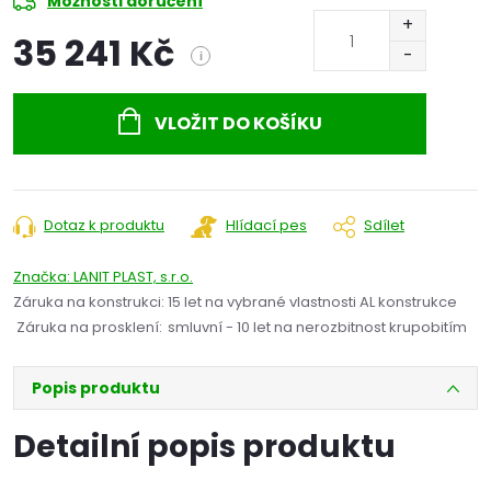
Možnosti doručení
35 241 Kč
i
Měrná
cena:
VLOŽIT DO KOŠÍKU
Dotaz k produktu
Hlídací pes
Sdílet
Značka:
LANIT PLAST, s.r.o.
Záruka na konstrukci
:
15 let na vybrané vlastnosti AL konstrukce
Záruka na prosklení
:
smluvní - 10 let na nerozbitnost krupobitím
Popis produktu
Detailní popis produktu