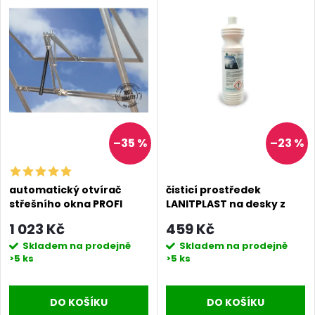
–35 %
–23 %
automatický otvírač
čisticí prostředek
střešního okna PROFI
LANITPLAST na desky z
polykarbonátu
1 023 Kč
459 Kč
Skladem na prodejně
Skladem na prodejně
>5 ks
>5 ks
DO KOŠÍKU
DO KOŠÍKU