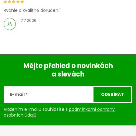
Rychle a kvalitně doručení.
17.7.2026
Mějte přehled o novinkách
a slevách
Z
á
E-mail
ODEBÍRAT
p
Vložením e-mailu souhlasíte s
podmínkami ochrany
osobních údajů
a