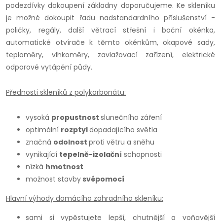
podezdívky dokoupení základny doporučujeme. Ke skleníku
je možné dokoupit řadu nadstandardního příslušenství -
poličky, regály, další větrací střešní i boční okénka,
automatické otvírače k těmto okénkům, okapové sady,
teploměry, vlhkoměry, zavlažovací zařízení, elektrické
odporové vytápění půdy.
Přednosti skleníků z polykarbonátu:
vysoká
propustnost
slunečního záření
optimální
rozptyl
dopadajícího světla
značná
odolnost
proti větru a sněhu
vynikající
tepelně-izolační
schopnosti
nízká
hmotnost
možnost stavby
svépomocí
Hlavní výhody domácího zahradního skleníku:
sami si vypěstujete lepší, chutnější a voňavější