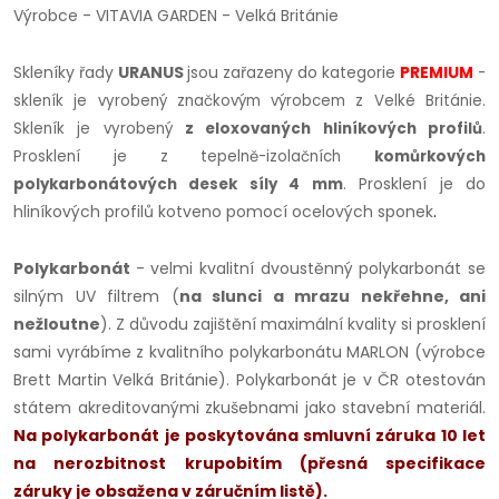
Výrobce - VITAVIA GARDEN - Velká Británie
Skleníky řady
URANUS
jsou zařazeny do kategorie
PREMIUM
-
skleník je vyrobený značkovým výrobcem z Velké Británie.
Skleník je vyrobený
z eloxovaných hliníkových profilů
.
Prosklení je z tepelně-izolačních
komůrkových
Prosklení je do
polykarbonátových desek síly 4 mm
.
hliníkových profilů kotveno pomocí ocelových sponek
.
Polykarbonát
- velmi kvalitní dvoustěnný polykarbonát se
silným UV filtrem (
na slunci a mrazu nekřehne, ani
nežloutne
). Z důvodu zajištění maximální kvality si prosklení
sami vyrábíme z kvalitního polykarbonátu MARLON (výrobce
Brett Martin Velká Británie). Polykarbonát je v ČR otestován
státem akreditovanými zkušebnami jako stavební materiál.
Na polykarbonát je poskytována smluvní záruka 10 let
na nerozbitnost krupobitím (přesná specifikace
záruky je obsažena v záručním listě).