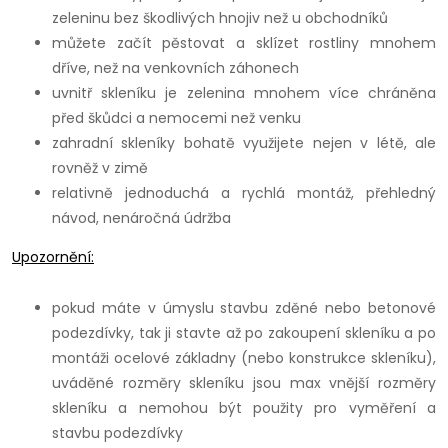
zeleninu bez škodlivých hnojiv než u obchodníků
můžete začít pěstovat a sklízet rostliny mnohem
dříve, než na venkovních záhonech
uvnitř skleníku je zelenina mnohem více chráněna
před škůdci a nemocemi než venku
zahradní skleníky bohatě využijete nejen v létě, ale
rovněž v zimě
relativně jednoduchá a rychlá montáž, přehledný
návod, nenáročná údržba
Upozornění:
pokud máte v úmyslu stavbu zděné nebo betonové
podezdívky, tak ji stavte až po zakoupení skleníku a po
montáži ocelové základny (nebo konstrukce skleníku),
uváděné rozměry skleníku jsou max vnější rozměry
skleníku a nemohou být použity pro vyměření a
stavbu podezdívky