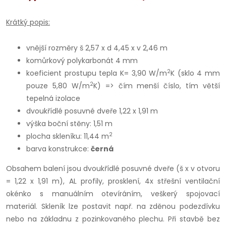
Krátký popis:
vnější rozměry š 2,57 x d 4,45 x v 2,46 m
komůrkový polykarbonát 4 mm
2
koeficient prostupu tepla K= 3,90 W/m
K (sklo 4 mm
2
pouze 5,80 W/m
K) => čím menší číslo, tím větší
tepelná izolace
dvoukřídlé posuvné dveře 1,22 x 1,91 m
výška boční stěny: 1,51 m
2
plocha skleníku: 11,44 m
barva konstrukce:
černá
Obsahem balení jsou dvoukřídlé posuvné dveře (š x v otvoru
= 1,22 x 1,91 m), AL profily, prosklení, 4x střešní ventilační
okénko s manuálním otevíráním, veškerý spojovací
materiál. Skleník lze postavit např. na zděnou podezdívku
nebo na základnu z pozinkovaného plechu. Při stavbě bez