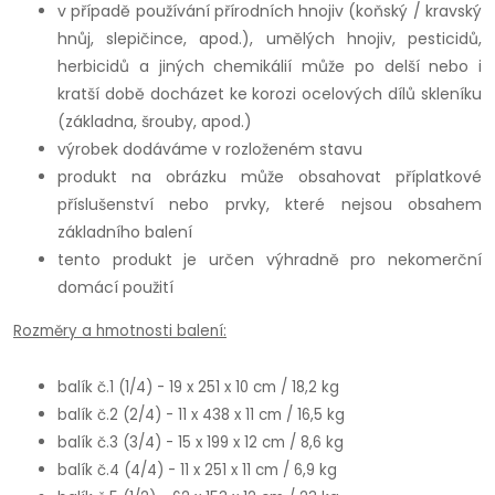
v případě používání přírodních hnojiv (koňský / kravský
hnůj, slepičince, apod.), umělých hnojiv, pesticidů,
herbicidů a jiných chemikálií může po delší nebo i
kratší době docházet ke korozi ocelových dílů skleníku
(základna, šrouby, apod.)
výrobek dodáváme v rozloženém stavu
produkt na obrázku může obsahovat příplatkové
příslušenství nebo prvky, které nejsou obsahem
základního balení
tento produkt je určen výhradně pro nekomerční
domácí použití
Rozměry a hmotnosti balení:
balík č.1 (1/4) - 19 x 251 x 10 cm / 18,2 kg
balík č.2 (2/4) - 11 x 438 x 11 cm / 16,5 kg
balík č.3 (3/4) - 15 x 199 x 12 cm / 8,6 kg
balík č.4 (4/4) - 11 x 251 x 11 cm / 6,9 kg