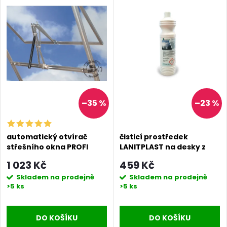
–35 %
–23 %
automatický otvírač
čisticí prostředek
střešního okna PROFI
LANITPLAST na desky z
polykarbonátu
1 023 Kč
459 Kč
Skladem na prodejně
Skladem na prodejně
>5 ks
>5 ks
DO KOŠÍKU
DO KOŠÍKU