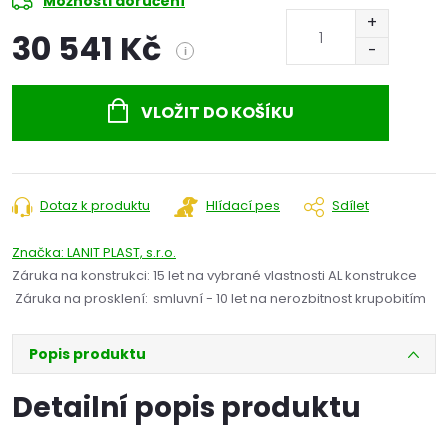
Možnosti doručení
30 541 Kč
i
Měrná
cena:
VLOŽIT DO KOŠÍKU
Dotaz k produktu
Hlídací pes
Sdílet
Značka:
LANIT PLAST, s.r.o.
Záruka na konstrukci
:
15 let na vybrané vlastnosti AL konstrukce
Záruka na prosklení
:
smluvní - 10 let na nerozbitnost krupobitím
Popis produktu
Detailní popis produktu