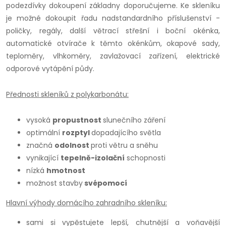
podezdívky dokoupení základny doporučujeme. Ke skleníku
je možné dokoupit řadu nadstandardního příslušenství -
poličky, regály, další větrací střešní i boční okénka,
automatické otvírače k těmto okénkům, okapové sady,
teploměry, vlhkoměry, zavlažovací zařízení, elektrické
odporové vytápění půdy.
Přednosti skleníků z polykarbonátu:
vysoká
propustnost
slunečního záření
optimální
rozptyl
dopadajícího světla
značná
odolnost
proti větru a sněhu
vynikající
tepelně-izolační
schopnosti
nízká
hmotnost
možnost stavby
svépomocí
Hlavní výhody domácího zahradního skleníku:
sami si vypěstujete lepší, chutnější a voňavější