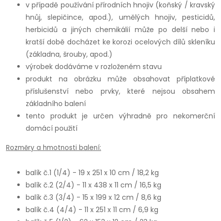
v případě používání přírodních hnojiv (koňský / kravský
hnůj, slepičince, apod.), umělých hnojiv, pesticidů,
herbicidů a jiných chemikálií může po delší nebo i
kratší době docházet ke korozi ocelových dílů skleníku
(základna, šrouby, apod.)
výrobek dodáváme v rozloženém stavu
produkt na obrázku může obsahovat příplatkové
příslušenství nebo prvky, které nejsou obsahem
základního balení
tento produkt je určen výhradně pro nekomerční
domácí použití
Rozměry a hmotnosti balení:
balík č.1 (1/4) - 19 x 251 x 10 cm / 18,2 kg
balík č.2 (2/4) - 11 x 438 x 11 cm / 16,5 kg
balík č.3 (3/4) - 15 x 199 x 12 cm / 8,6 kg
balík č.4 (4/4) - 11 x 251 x 11 cm / 6,9 kg