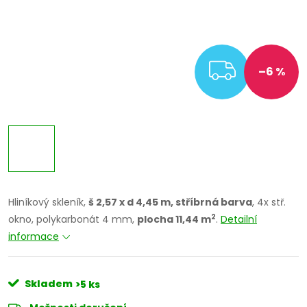
ZDARM
–6 %
Hliníkový skleník,
š 2,57 x d 4,45 m, stříbrná barva
, 4x stř.
2
okno, polykarbonát 4 mm,
plocha 11,44 m
.
Detailní
informace
Skladem
>5 ks