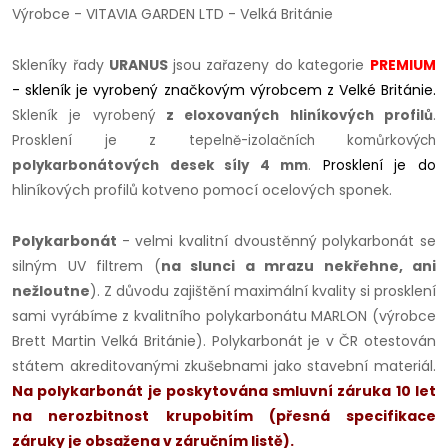
Výrobce - VITAVIA GARDEN LTD - Velká Británie
Skleníky řady
URANUS
jsou zařazeny do kategorie
PREMIUM
- skleník je vyrobený značkovým výrobcem z Velké Británie.
Skleník je vyrobený
z eloxovaných hliníkových profilů
.
Prosklení je z tepelně-izolačních komůrkových
polykarbonátových desek síly 4 mm
.
Prosklení je do
hliníkových profilů kotveno pomocí ocelových sponek.
Polykarbonát
- velmi kvalitní dvoustěnný polykarbonát se
silným UV filtrem (
na slunci a mrazu nekřehne, ani
nežloutne
). Z důvodu zajištění maximální kvality si prosklení
sami vyrábíme z kvalitního polykarbonátu MARLON (výrobce
Brett Martin Velká Británie). Polykarbonát je v ČR otestován
státem akreditovanými zkušebnami jako stavební materiál.
Na polykarbonát je poskytována smluvní záruka 10 let
na nerozbitnost krupobitím (přesná specifikace
záruky je obsažena v záručním listě).