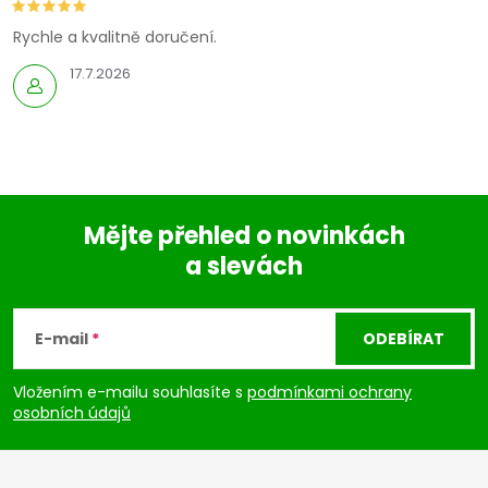
Rychle a kvalitně doručení.
17.7.2026
Mějte přehled o novinkách
a slevách
Z
á
E-mail
ODEBÍRAT
p
Vložením e-mailu souhlasíte s
podmínkami ochrany
osobních údajů
a