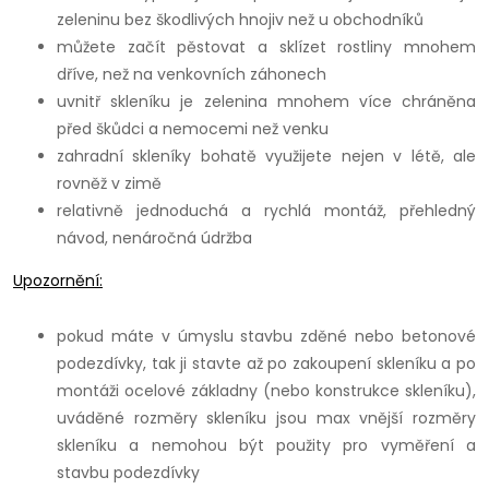
zeleninu bez škodlivých hnojiv než u obchodníků
můžete začít pěstovat a sklízet rostliny mnohem
dříve, než na venkovních záhonech
uvnitř skleníku je zelenina mnohem více chráněna
před škůdci a nemocemi než venku
zahradní skleníky bohatě využijete nejen v létě, ale
rovněž v zimě
relativně jednoduchá a rychlá montáž, přehledný
návod, nenáročná údržba
Upozornění:
pokud máte v úmyslu stavbu zděné nebo betonové
podezdívky, tak ji stavte až po zakoupení skleníku a po
montáži ocelové základny (nebo konstrukce skleníku),
uváděné rozměry skleníku jsou max vnější rozměry
skleníku a nemohou být použity pro vyměření a
stavbu podezdívky