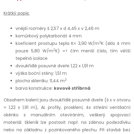
Krátký popis:
vnější rozměry
š 2,57 x
d 4,45 x v 2,46 m
komůrkový polykarbonát 4 mm
2
koeficient prostupu tepla K= 3,90 W/m
K (sklo 4 mm
2
pouze 5,80 W/m
K) => čím menší číslo, tím větší
tepelná izolace
dvoukřídlé posuvné dveře 1,22 x 1,91 m
výška boční stěny: 1,51 m
2
plocha skleníku: 11,44 m
barva konstrukce:
kovově stříbrná
Obsahem balení jsou dvoukřídlé posuvné dveře (š x v otvoru
= 1,22 x 1,91 m), AL profily, prosklení, 4x střešní ventilační
okénko s manuálním otevíráním, veškerý spojovací
materiál. Skleník lze postavit např. na zděnou podezdívku
nebo na základnu z pozinkovaného plechu. Při stavbě bez