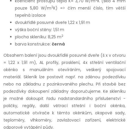
koeficient prostupu tepla K= 3,70 W/m
K (sklo 4 mm
2
pouze 5,80 W/m
K) => čím menší číslo, tím větší
tepelná izolace
dvoukřídlé posuvné dveře 1,22 x 1,91 m
výška boční stěny: 1,51 m
2
plocha skleníku: 8,25 m
barva konstrukce:
černá
Obsahem balení jsou dvoukřídlé posuvné dveře (š x v otvoru
= 1,22 x 1,91 m), AL profily, prosklení, 4x střešní ventilační
okénko s manuálním otevíráním, veškerý spojovací
materiál. Skleník lze postavit např. na zděnou podezdívku
nebo na základnu z pozinkovaného plechu. Při stavbě bez
podezdívky dokoupení základny doporučujeme. Ke skleníku
je možné dokoupit řadu nadstandardního příslušenství -
poličky, regály, další větrací střešní i boční okénka,
automatické otvírače k těmto okénkům, okapové sady,
teploměry, vlhkoměry, zavlažovací zařízení, elektrické
odporové vytápění půdy.