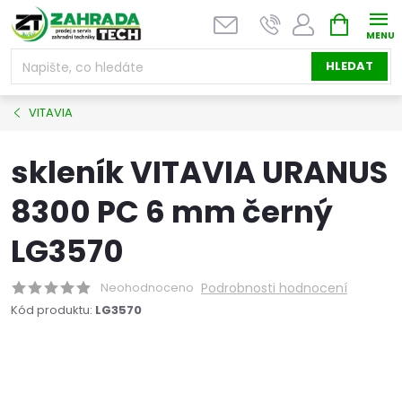
Přejít
NÁKUPNÍ
na
KOŠÍK
obsah
HLEDAT
VITAVIA
skleník VITAVIA URANUS
8300 PC 6 mm černý
LG3570
Neohodnoceno
Podrobnosti hodnocení
Kód produktu:
LG3570