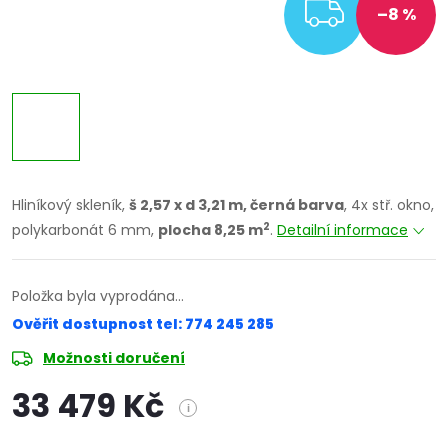
ZDARM
–8 %
Hliníkový skleník,
š 2,57 x d 3,21 m, černá barva
, 4x stř. okno,
2
polykarbonát 6 mm,
plocha 8,25 m
.
Detailní informace
Položka byla vyprodána…
Ověřit dostupnost tel: 774 245 285
Možnosti doručení
33 479 Kč
i
Měrná