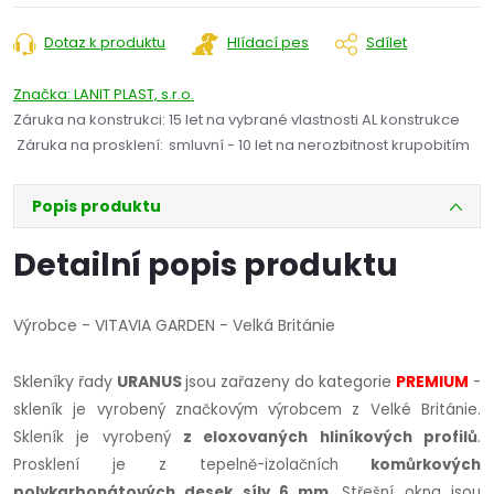
cena:
Dotaz k produktu
Hlídací pes
Sdílet
Značka:
LANIT PLAST, s.r.o.
Záruka na konstrukci
:
15 let na vybrané vlastnosti AL konstrukce
Záruka na prosklení
:
smluvní - 10 let na nerozbitnost krupobitím
Popis produktu
Detailní popis produktu
Výrobce - VITAVIA GARDEN - Velká Británie
Skleníky řady
URANUS
jsou zařazeny do kategorie
PREMIUM
-
skleník je vyrobený značkovým výrobcem z Velké Británie.
Skleník je vyrobený
z eloxovaných hliníkových profilů
.
Prosklení je z tepelně-izolačních
komůrkových
polykarbonátových desek síly 6 mm
.
Střešní okna jsou