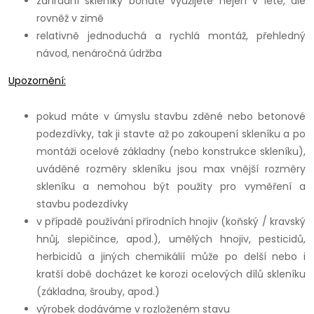
zahradní skleníky bohatě využijete nejen v létě, ale
rovněž v zimě
relativně jednoduchá a rychlá montáž, přehledný
návod, nenáročná údržba
Upozornění:
pokud máte v úmyslu stavbu zděné nebo betonové
podezdívky, tak ji stavte až po zakoupení skleníku a po
montáži ocelové základny (nebo konstrukce skleníku),
uváděné rozměry skleníku jsou max vnější rozměry
skleníku a nemohou být použity pro vyměření a
stavbu podezdívky
v případě používání přírodních hnojiv (koňský / kravský
hnůj, slepičince, apod.), umělých hnojiv, pesticidů,
herbicidů a jiných chemikálií může po delší nebo i
kratší době docházet ke korozi ocelových dílů skleníku
(základna, šrouby, apod.)
výrobek dodáváme v rozloženém stavu