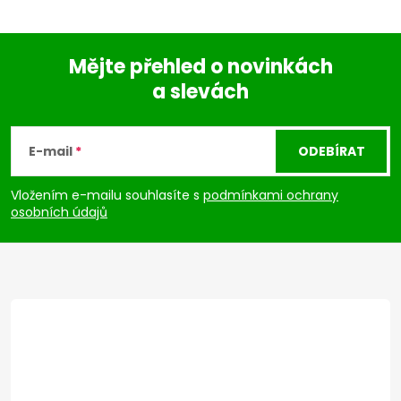
Mějte přehled o novinkách
a slevách
Z
á
E-mail
ODEBÍRAT
p
Vložením e-mailu souhlasíte s
podmínkami ochrany
osobních údajů
a
t
í