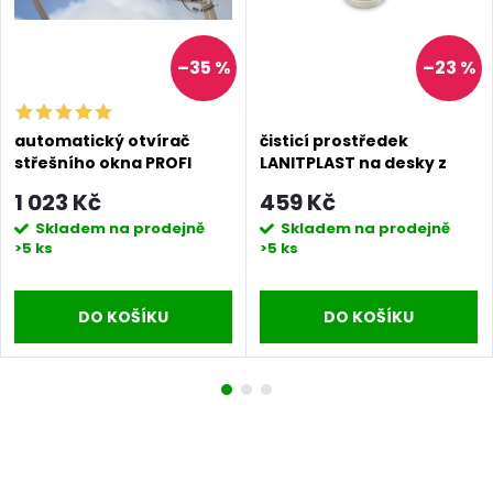
–35 %
–23 %
automatický otvírač
čisticí prostředek
střešního okna PROFI
LANITPLAST na desky z
polykarbonátu
1 023 Kč
459 Kč
Skladem na prodejně
Skladem na prodejně
>5 ks
>5 ks
DO KOŠÍKU
DO KOŠÍKU