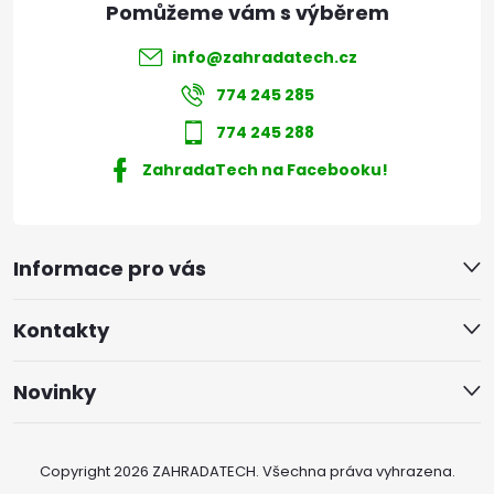
info
@
zahradatech.cz
774 245 285
774 245 288
ZahradaTech na Facebooku!
Informace pro vás
Kontakty
Novinky
Copyright 2026
ZAHRADATECH
. Všechna práva vyhrazena.