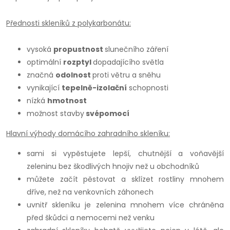
Přednosti skleníků z polykarbonátu:
vysoká
propustnost
slunečního záření
optimální
rozptyl
dopadajícího světla
značná
odolnost
proti větru a sněhu
vynikající
tepelně-izolační
schopnosti
nízká
hmotnost
možnost stavby
svépomocí
Hlavní výhody domácího zahradního skleníku:
sami si vypěstujete lepší, chutnější a voňavější
zeleninu bez škodlivých hnojiv než u obchodníků
můžete začít pěstovat a sklízet rostliny mnohem
dříve, než na venkovních záhonech
uvnitř skleníku je zelenina mnohem více chráněna
před škůdci a nemocemi než venku