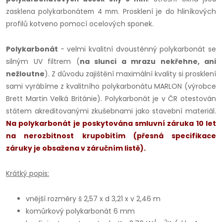
Prosklení je do hliníkových
zasklena polykarbonátem 4 mm.
profilů kotveno pomocí ocelových sponek.
Polykarbonát
- velmi kvalitní dvoustěnný polykarbonát se
silným UV filtrem (
na slunci a mrazu nekřehne, ani
nežloutne
). Z důvodu zajištění maximální kvality si prosklení
sami vyrábíme z kvalitního polykarbonátu MARLON (výrobce
Brett Martin Velká Británie). Polykarbonát je v ČR otestován
státem akreditovanými zkušebnami jako stavební materiál.
Na polykarbonát je poskytována smluvní záruka 10 let
na nerozbitnost krupobitím (přesná specifikace
záruky je obsažena v záručním listě).
Krátký popis:
vnější rozměry š 2,57 x d 3,21 x v 2,46 m
komůrkový polykarbonát 6 mm
2