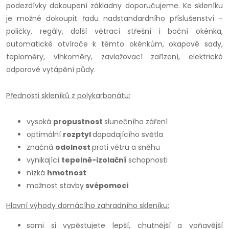
podezdívky dokoupení základny doporučujeme. Ke skleníku
je možné dokoupit řadu nadstandardního příslušenství -
poličky, regály, další větrací střešní i boční okénka,
automatické otvírače k těmto okénkům, okapové sady,
teploměry, vlhkoměry, zavlažovací zařízení, elektrické
odporové vytápění půdy.
Přednosti skleníků z polykarbonátu:
vysoká
propustnost
slunečního záření
optimální
rozptyl
dopadajícího světla
značná
odolnost
proti větru a sněhu
vynikající
tepelně-izolační
schopnosti
nízká
hmotnost
možnost stavby
svépomocí
Hlavní výhody domácího zahradního skleníku:
sami si vypěstujete lepší, chutnější a voňavější