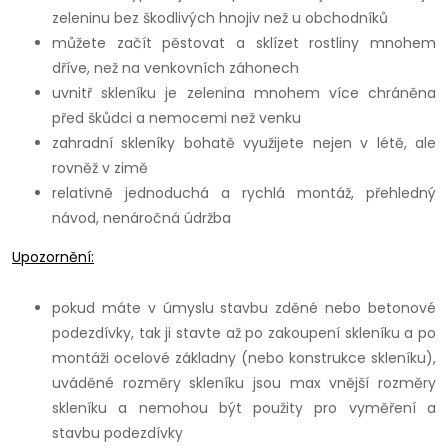
zeleninu bez škodlivých hnojiv než u obchodníků
můžete začít pěstovat a sklízet rostliny mnohem
dříve, než na venkovních záhonech
uvnitř skleníku je zelenina mnohem více chráněna
před škůdci a nemocemi než venku
zahradní skleníky bohatě využijete nejen v létě, ale
rovněž v zimě
relativně jednoduchá a rychlá montáž, přehledný
návod, nenáročná údržba
Upozornění:
pokud máte v úmyslu stavbu zděné nebo betonové
podezdívky, tak ji stavte až po zakoupení skleníku a po
montáži ocelové základny (nebo konstrukce skleníku),
uváděné rozměry skleníku jsou max vnější rozměry
skleníku a nemohou být použity pro vyměření a
stavbu podezdívky