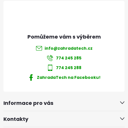
í
info
@
zahradatech.cz
774 245 285
774 245 288
ZahradaTech na Facebooku!
Informace pro vás
Kontakty