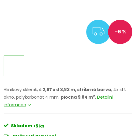
ZDARM
–6 %
Hliníkový skleník,
š 2,57 x d 3,83 m, stříbrná barva
, 4x stř.
2
okno, polykarbonát 4 mm,
plocha 9,84 m
.
Detailní
informace
Skladem
>5 ks