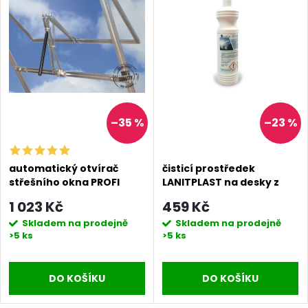
–35 %
–23 %
automatický otvírač
čisticí prostředek
střešního okna PROFI
LANITPLAST na desky z
polykarbonátu
1 023 Kč
459 Kč
Skladem na prodejně
Skladem na prodejně
>5 ks
>5 ks
DO KOŠÍKU
DO KOŠÍKU