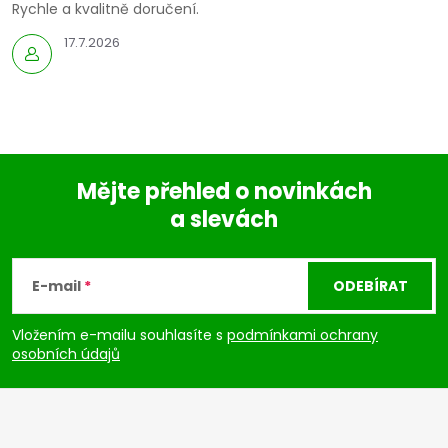
Rychle a kvalitně doručení.
17.7.2026
Mějte přehled o novinkách
a slevách
Z
á
E-mail
ODEBÍRAT
p
Vložením e-mailu souhlasíte s
podmínkami ochrany
osobních údajů
a
t