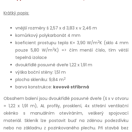
Krátký popis:
vnější rozměry š 2,57 x d 3,83 x v 2,46 m
komůrkový polykarbonát 4 mm
2
koeficient prostupu tepla K= 3,90 W/m
K (sklo 4 mm
2
pouze 5,80 W/m
K) => čím menší číslo, tím větší
tepelná izolace
dvoukřídlé posuvné dveře 1,22 x 1,91 m
výška boční stěny: 1,51 m
2
plocha skleníku: 9,84 m
barva konstrukce:
kovově stříbrná
Obsahem balení jsou dvoukřídlé posuvné dveře (š x v otvoru
= 1,22 x 1,91 m), AL profily, prosklení, 4x střešní ventilační
okénko s manuálním otevíráním, veškerý spojovací
materiál. Skleník lze postavit buď na zděnou podezdívku
nebo na základnu z pozinkovaného plechu. Při stavbě bez