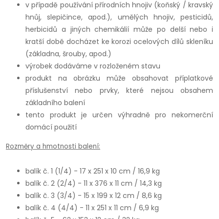
v případě používání přírodních hnojiv (koňský / kravský
hnůj, slepičince, apod.), umělých hnojiv, pesticidů,
herbicidů a jiných chemikálií může po delší nebo i
kratší době docházet ke korozi ocelových dílů skleníku
(základna, šrouby, apod.)
výrobek dodáváme v rozloženém stavu
produkt na obrázku může obsahovat příplatkové
příslušenství nebo prvky, které nejsou obsahem
základního balení
tento produkt je určen výhradně pro nekomerční
domácí použití
Rozměry a hmotnosti balení:
balík č. 1 (1/4) - 17 x 251 x 10 cm / 16,9 kg
balík č. 2 (2/4) - 11 x 376 x 11 cm / 14,3 kg
balík č. 3 (3/4) - 15 x 199 x 12 cm / 8,6 kg
balík č. 4 (4/4) - 11 x 251 x 11 cm / 6,9 kg