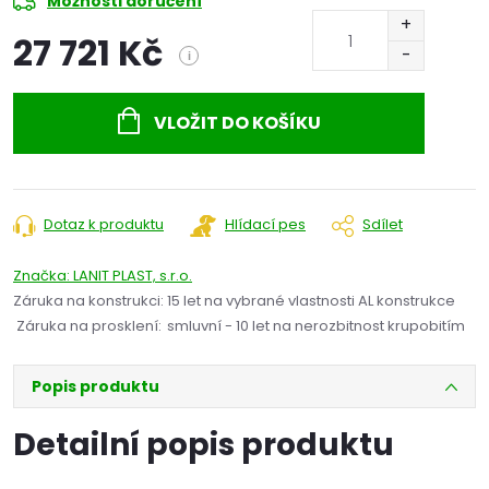
Možnosti doručení
27 721 Kč
i
Měrná
cena:
VLOŽIT DO KOŠÍKU
Dotaz k produktu
Hlídací pes
Sdílet
Značka:
LANIT PLAST, s.r.o.
Záruka na konstrukci
:
15 let na vybrané vlastnosti AL konstrukce
Záruka na prosklení
:
smluvní - 10 let na nerozbitnost krupobitím
Popis produktu
Detailní popis produktu