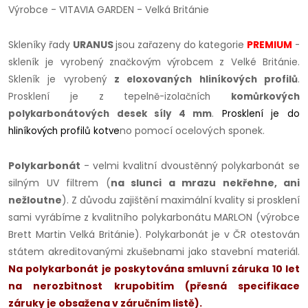
Výrobce - VITAVIA GARDEN - Velká Británie
Skleníky řady
URANUS
jsou zařazeny do kategorie
PREMIUM
-
skleník je vyrobený značkovým výrobcem z Velké Británie.
Skleník je vyrobený
z eloxovaných hliníkových profilů
.
Prosklení je z tepelně-izolačních
komůrkových
polykarbonátových desek síly 4 mm
.
Prosklení je do
no pomocí ocelových sponek.
hliníkových profilů kotve
Polykarbonát
- velmi kvalitní dvoustěnný polykarbonát se
silným UV filtrem (
na slunci a mrazu nekřehne, ani
nežloutne
). Z důvodu zajištění maximální kvality si prosklení
sami vyrábíme z kvalitního polykarbonátu MARLON (výrobce
Brett Martin Velká Británie). Polykarbonát je v ČR otestován
státem akreditovanými zkušebnami jako stavební materiál.
Na polykarbonát je poskytována smluvní záruka 10 let
na nerozbitnost krupobitím (přesná specifikace
záruky je obsažena v záručním listě).