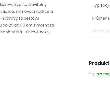
ičkový kypřič, stavitelný
Typ spoj
adlice, shrnovací radlice a
 nápravy za sestavu
Průměr s
u od 25 do 115 cm s možností
Hmotnos
tředně těžká - úhlové nože,
Produkt 
Pro maj