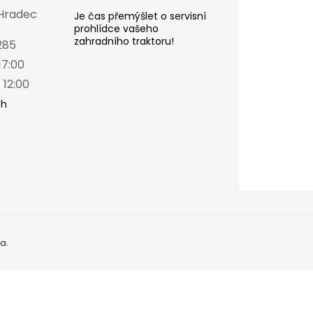
 Hradec
Je čas přemýšlet o servisní
prohlídce vašeho
zahradního traktoru!
285
17:00
 12:00
ch
a.