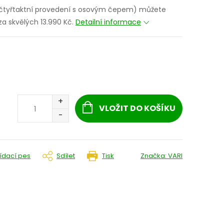
(čtyřtaktní provedení s osovým čepem) můžete
a skvělých 13.990 Kč.
Detailní informace
VLOŽIT DO KOŠÍKU
lídací pes
Sdílet
Tisk
Značka:
VARI