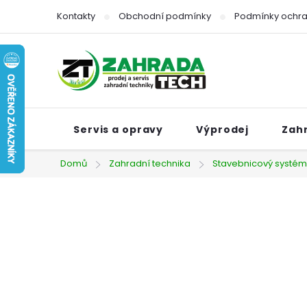
Přejít
Kontakty
Obchodní podmínky
Podmínky ochra
na
obsah
Servis a opravy
Výprodej
Zah
Domů
Zahradní technika
Stavebnicový systém