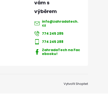
info
@
zahradatech.
cz
774 245 285
774 245 288
ZahradaTech na Fac
ebooku!
Vytvořil Shoptet