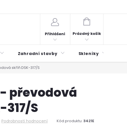
plátky ESSOX
Novinky
NÁKUPNÍ
KOŠÍK
Prázdný košík
Přihlášení
Zahradní stavby
Skleníky
Mu
odová skříň DSK-317/S
 - převodová
-317/S
Podrobnosti hodnocení
Kód produktu:
3421E