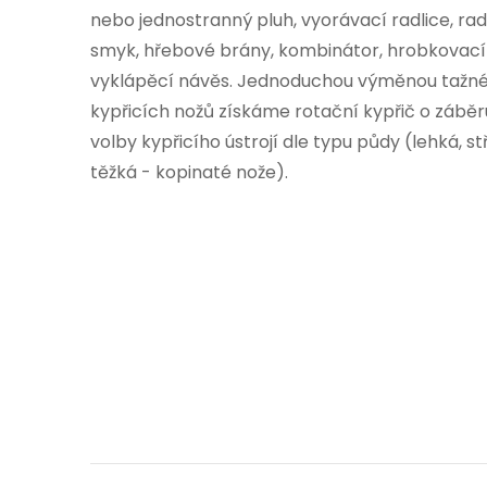
nebo jednostranný pluh, vyorávací radlice, radl
smyk, hřebové brány, kombinátor, hrobkovací r
vyklápěcí návěs. Jednoduchou výměnou tažné
kypřicích nožů získáme rotační kypřič o záběr
volby kypřicího ústrojí dle typu půdy (lehká, s
těžká - kopinaté nože).