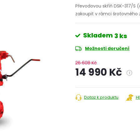
Převodovou skříň DSK-317/S 
zakoupit v rámci šrotovného z
Skladem
3 ks
Možnosti doručení
26 608 Kč
14 990 Kč
i
Měrná
cena:
Dotaz k produktu
H