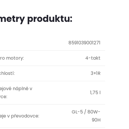
metry produktu:
8591039001271
ro motory
:
4-takt
hlostí
:
3+1R
ejové náplně v
1,75 l
vce
:
GL-5 / 80W-
leje v převodovce
:
90H