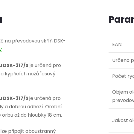
u
Para
 Kč na převodovou skříň DSK-
EAN
:
y
Určeno p
u DSK-317/S
je určená pro
 a kypřicích nožů "osový
Počet ryc
Objem ol
ou DSK-317/S
je určená pro
převodo
oly a dobrou adhezí. Orební
 orbu až do hloubky 18 cm.
Jakost o
lze připojit oboustranný