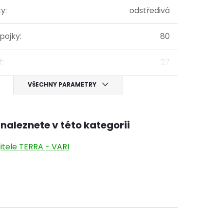
ky
:
odstředivá
pojky
:
80
t
:
27
VŠECHNY PARAMETRY
naleznete v této kategorii
itele TERRA - VARI