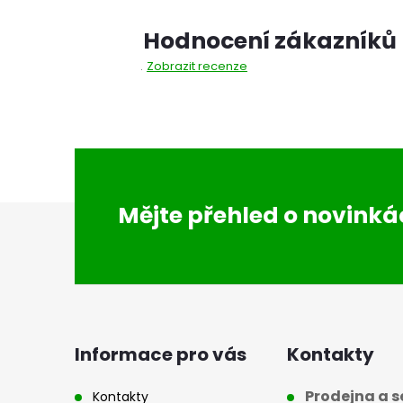
Hodnocení zákazníků
Zobrazit recenze
Z
Mějte přehled o novink
á
p
a
Informace pro vás
Kontakty
Prodejna a se
Kontakty