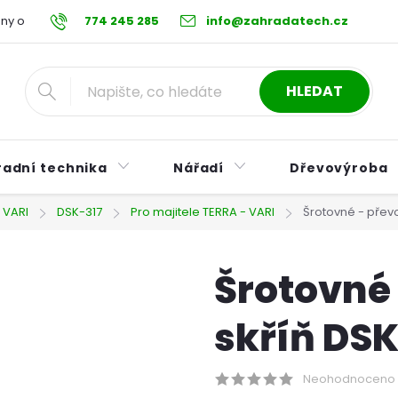
ny osobních údajů
774 245 285
Reklamační řád
info@zahradatech.cz
Postup při nákupu na s
HLEDAT
radní technika
Nářadí
Dřevovýroba
 VARI
DSK-317
Pro majitele TERRA - VARI
Šrotovné - přev
Šrotovné
skříň DSK
Neohodnoceno