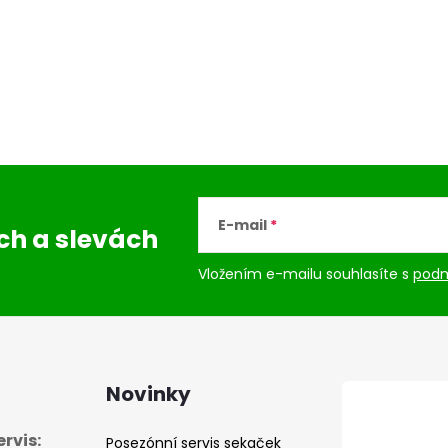
E-mail
ách
a slevách
Vložením e-mailu souhlasíte s
podm
Novinky
rvis:
Posezónní servis sekaček