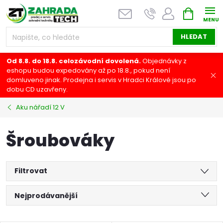
Přejít
NÁKUPNÍ
na
KOŠÍK
obsah
HLEDAT
Od 8.8. do 18.8. celozávodní dovolená.
Objednávky z
eshopu budou expedovány až po 18.8., pokud není
domluveno jinak. Prodejna i servis v Hradci Králové jsou po
dobu CD uzavřeny.
Aku nářadí 12 V
Šroubováky
Filtrovat
Ř
Nejprodávanější
a
Nejlevnější