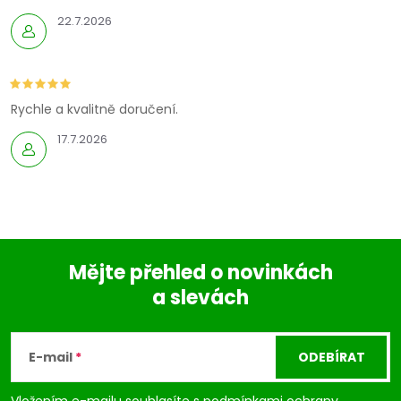
22.7.2026
Rychle a kvalitně doručení.
17.7.2026
Mějte přehled o novinkách
a slevách
Z
á
E-mail
ODEBÍRAT