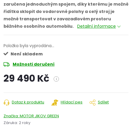
zaručena jednoduchým spojem, díky kterému je možné
řídítka sklopit do vodorovné polohy a celý stroj je
možné transportovat v zavazadlovém prostoru
běžného osobního automobilu.
Detailní informace
Položka byla vyprodána…
Není skladem
Možnosti doručení
29 490 Kč
i
Měrná
cena:
Dotaz k produktu
Hlídací pes
Sdílet
Značka:
MOTOR JIKOV GREEN
Záruka
:
2 roky