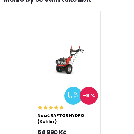
ZDARMA
–9 %
Nosič RAPTOR HYDRO
(Kohler)
54 990 Kč