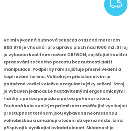
Z
Velmi výkonná bubnová sekačka osazená motorem
B&S 875 je vhodná i pro úpravu ploch nad 1000 m2. Stroj
je vybaven kvalitním nožem OREGON, zajišťující kvalitní
zpracování sečeného porostu bez nutnosti další
manipulace. Podpěrný rám zajištuje přesné vedení a
kopírování terénu. Volitelným příslušenstvím je
podpěrné vodící kolečko s regulací výšky sečení. Stroj
je vybaven jednoduše nastavitelnými ergonomickými
řídítky s pákou pojezdu a pákou pohonu rotoru.
Foukaná kola s velkým průměrem umožňující vynikající
prostupnost terénem jsou vybavena neomezenou
volnoběžkou a umožňují otočení stroje na místě, čímž
přispívají k vynikající ovladatelnosti. Skladnost je