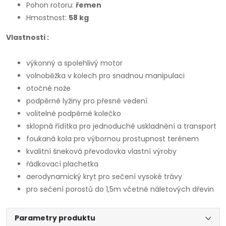
Pohon rotoru:
řemen
Hmostnost:
58 kg
Vlastnosti :
výkonný a spolehlivý motor
volnoběžka v kolech pro snadnou manipulaci
otočné nože
podpěrné lyžiny pro přesné vedení
volitelné podpěrné kolečko
sklopná řídítka pro jednoduché uskladnění a transport
foukaná kola pro výbornou prostupnost terénem
kvalitní šneková převodovka vlastní výroby
řádkovací plachetka
aerodynamický kryt pro sečení vysoké trávy
pro sečení porostů do 1,5m včetně náletových dřevin
Parametry produktu