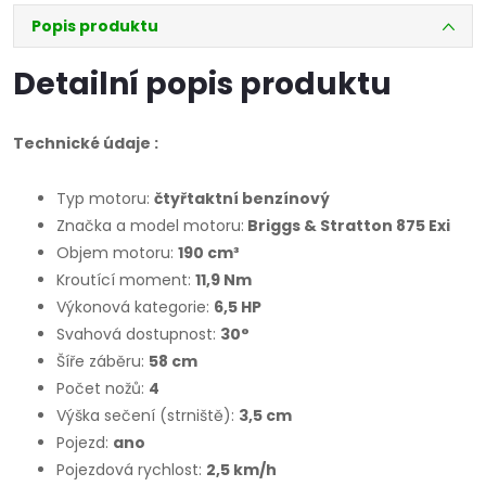
Popis produktu
Detailní popis produktu
Technické údaje :
Typ motoru:
čtyřtaktní benzínový
Značka a model motoru:
Briggs & Stratton 875 Exi
Objem motoru:
190 cm³
Kroutící moment:
11,9 Nm
Výkonová kategorie:
6,5 HP
Svahová dostupnost:
30°
Šíře záběru:
58 cm
Počet nožů:
4
Výška sečení (strniště):
3,5 cm
Pojezd:
ano
Pojezdová rychlost:
2,5 km/h