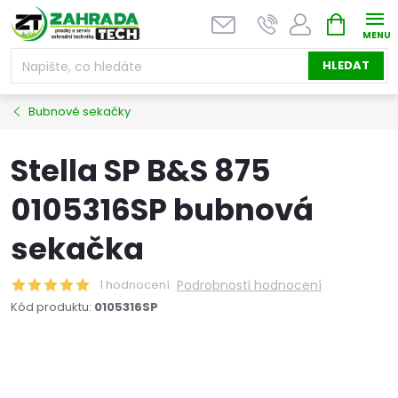
Přejít
NÁKUPNÍ
na
KOŠÍK
obsah
HLEDAT
Bubnové sekačky
Stella SP B&S 875
0105316SP bubnová
sekačka
1 hodnocení
Podrobnosti hodnocení
Kód produktu:
0105316SP