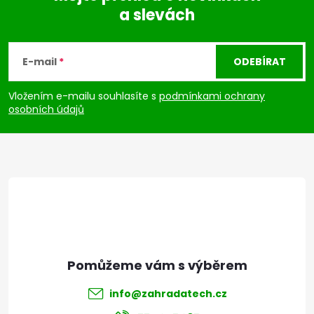
a slevách
Z
á
E-mail
ODEBÍRAT
p
Vložením e-mailu souhlasíte s
podmínkami ochrany
osobních údajů
a
t
í
info
@
zahradatech.cz