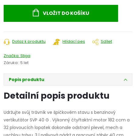
Měrná
cena:
VLOŽIT DO KOŠÍKU
Dotaz k produktu
Hlídací pes
Sdílet
Značka:
Stiga
Záruka:
:
5 let
Popis produktu
Detailní popis produktu
Udržujte svůj trávník ve špičkovém stavu s benzinový
vertikutátor SVP 40 G . Výkonný čtyřtaktní motor 182 ccm a
32 plovoucích lopatek dokonale odstraní plevel, mech a
uschlou trávu. 3 l palivová nádrž a pracovní záběr 40 cm