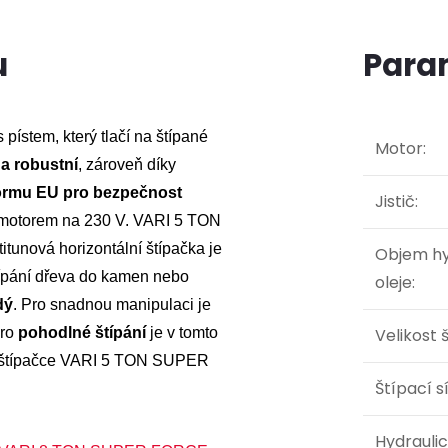
u
Para
pístem, který tlačí na štípané
Motor
:
a robustní
, zároveň díky
ormu EU pro bezpečnost
Jistič
:
omotorem na 230 V. VARI 5 TON
itunová horizontální štípačka je
Objem hy
ípání dřeva do kamen nebo
oleje
:
dý
. Pro snadnou manipulaci je
Pro
pohodlné štípání
je v tomto
Velikost 
ke štípačce VARI 5 TON SUPER
Štípací s
Hydraulic