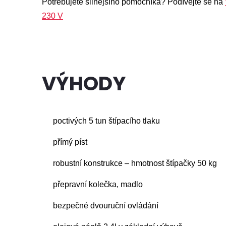
Potřebujete silnějšího pomocníka? Podívejte se na
230 V
VÝHODY
poctivých 5 tun štípacího tlaku
přímý píst
robustní konstrukce – hmotnost štípačky 50 kg
přepravní kolečka, madlo
bezpečné dvouruční ovládání