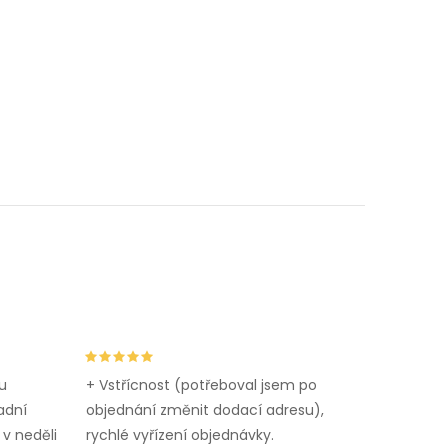
u
+ Vstřícnost (potřeboval jsem po
adní
objednání změnit dodací adresu),
 v neděli
rychlé vyřízení objednávky.