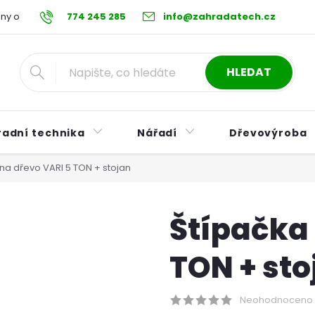
ny osobních údajů
774 245 285
Reklamační řád
info@zahradatech.cz
Postup při nákupu na s
HLEDAT
radní technika
Nářadí
Dřevovýroba
na dřevo VARI 5 TON + stojan
Štípačka 
TON + sto
Neohodnoceno