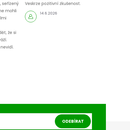
 seřízený
Veskrze pozitivní zkušenost.
me mohli
14.6.2026
elmi
ět, že si
áží.
nevidí.
ODEBÍRAT