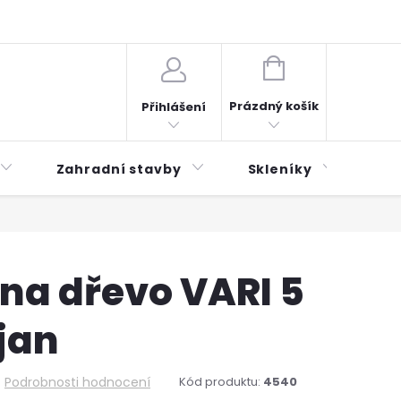
plátky ESSOX
Novinky
NÁKUPNÍ
KOŠÍK
Prázdný košík
Přihlášení
Zahradní stavby
Skleníky
Mu
na dřevo VARI 5
jan
Podrobnosti hodnocení
Kód produktu:
4540