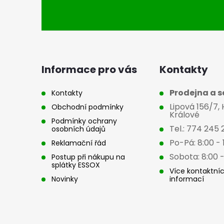
á
p
a
Informace pro vás
Kontakty
t
Prodejna a se
Kontakty
Lipová 156/7,
Obchodní podmínky
í
Králové
Podmínky ochrany
Tel.: 774 245 
osobních údajů
Po-Pá: 8:00 - 
Reklamační řád
Sobota: 8:00 -
Postup při nákupu na
splátky ESSOX
Více kontaktní
Novinky
informací