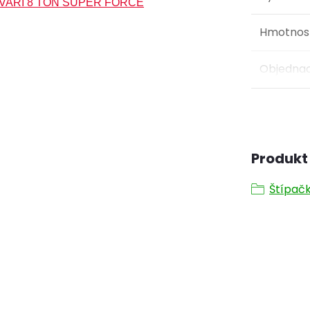
VARI 8 TON SUPER FORCE
Hmotnos
Objednac
Produkt 
Štípačk