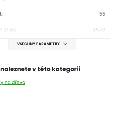
t
:
55
í číslo
:
4540
VŠECHNY PARAMETRY
naleznete v této kategorii
y na dřevo