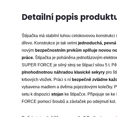
Detailní popis produkt
Štípačka má stabilní tuhou celokovovou konstrukci s 
dřevo. Konstrukce je tak velmi
jednoduchá, pevná 
novým
bezpečnostním prvkům splňuje novou n
práce.
Štípačka je poháněna jednofázovým elektr
SUPER FORCE je silný stroj se štípací silou 5 t. Pět
plnohodnotnou náhradou klasické sekyry
pro št
krbových vložek. Práci s ní
bezpečně zvládne kaž
vybavena madlem a dvěma pojezdovými kolečky. 
setu k dispozici
stojan
ke štípačce. Připojuje se 
FORCE pomocí šroubů a závlaček po odejmutí kol.