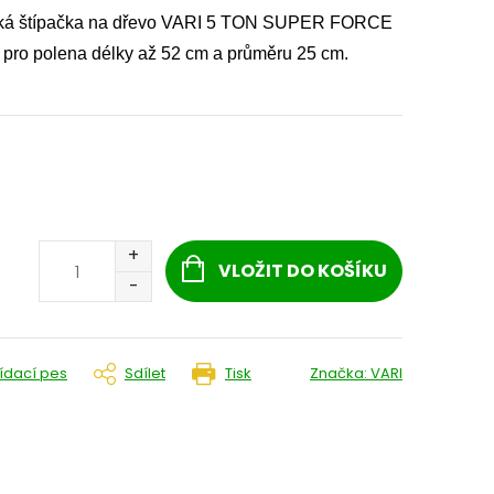
lická štípačka na dřevo VARI 5 TON SUPER FORCE
 pro polena délky až 52 cm a průměru 25 cm.
VLOŽIT DO KOŠÍKU
lídací pes
Sdílet
Tisk
Značka:
VARI