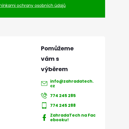
ínkami ochrany osobních údajů
info
@
zahradatech.
cz
774 245 285
774 245 288
ZahradaTech na Fac
ebooku!