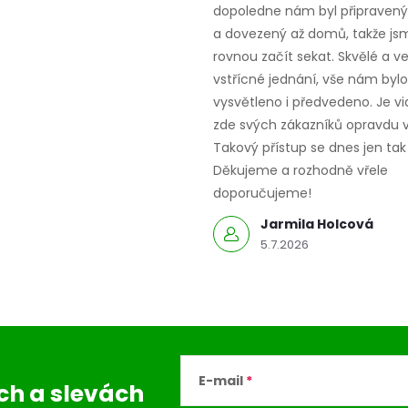
dopoledne nám byl připravený,
a dovezený až domů, takže js
rovnou začít sekat. Skvělé a v
vstřícné jednání, vše nám bylo
vysvětleno i předvedeno. Je vid
zde svých zákazníků opravdu v
Takový přístup se dnes jen tak 
Děkujeme a rozhodně vřele
doporučujeme!
Jarmila Holcová
5.7.2026
E-mail
ách
a slevách