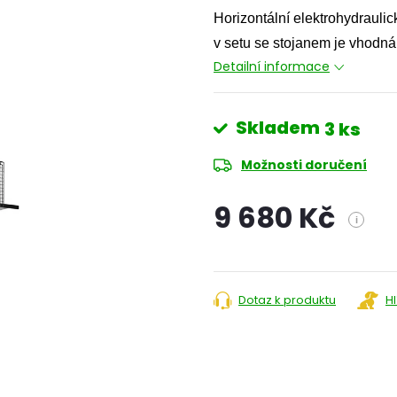
Horizontální elektrohydrau
v setu se stojanem je vhodná
Detailní informace
Skladem
3 ks
Možnosti doručení
9 680 Kč
i
Měrná
cena:
Dotaz k produktu
H