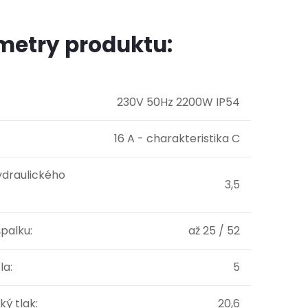
metry produktu:
230V 50Hz 2200W IP54
16 A - charakteristika C
draulického
3,5
špalku
:
až 25 / 52
íla
:
5
ký tlak
:
20,6