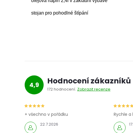
olejová náplň 2,4l v základní výbavě
stojan pro pohodlné štípání
Hodnocení zákazníků
4,9
172 hodnocení
Zobrazit recenze
+ všechno v pořádku
Rychle a 
22.7.2026
17