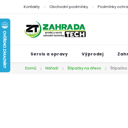
Přejít
Kontakty
Obchodní podmínky
Podmínky ochra
na
obsah
Servis a opravy
Výprodej
Zah
Domů
Nářadí
Štípačky na dřevo
Štípačka 