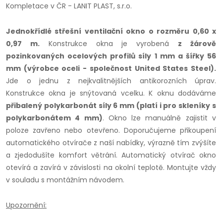
Kompletace v ČR - LANIT PLAST, s.r.o.
Jednokřídlé střešní ventilační okno o rozměru 0,60 x
0,97 m.
Konstrukce okna je vyrobená
z
žárově
pozinkovaných ocelových profilů síly 1 mm a šířky 56
mm (výrobce oceli - společnost
United States Steel)
.
Jde o jednu z nejkvalitnějších antikorozních úprav.
Konstrukce okna je snýtovaná vcelku. K oknu dodáváme
přibalený polykarbonát síly 6 mm (platí i pro skleníky s
polykarbonátem 4 mm)
. Okno lze manuálně zajistit v
poloze zavřeno nebo otevřeno. Doporučujeme přikoupení
automatického otvírače z naší nabídky, výrazně tím zvýšíte
a zjedodušíte komfort větrání. Automatický otvírač okno
otevírá a zavírá v závislosti na okolní teplotě. Montujte vždy
v souladu s montážním návodem.
Upozornění: