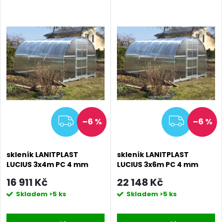
MA
ZDARMA
ZDAR
–6 %
–6 %
skleník LANITPLAST
skleník LANITPLAST
LUCIUS 3x4m PC 4 mm
LUCIUS 3x6m PC 4 mm
LG2896
LG2897
16 911 Kč
22 148 Kč
Skladem
>5 ks
Skladem
>5 ks