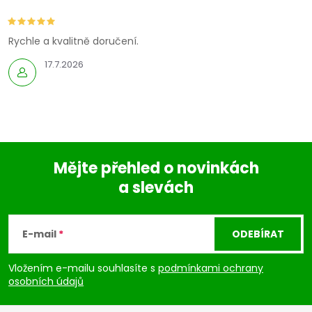
Rychle a kvalitně doručení.
17.7.2026
Mějte přehled o novinkách
a slevách
Z
á
E-mail
ODEBÍRAT
p
Vložením e-mailu souhlasíte s
podmínkami ochrany
osobních údajů
a