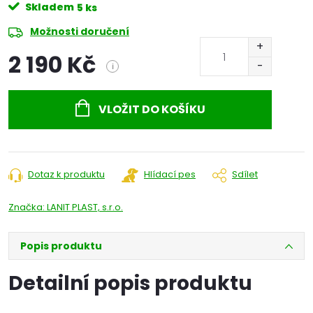
Skladem
5 ks
Možnosti doručení
2 190 Kč
i
Měrná
cena:
VLOŽIT DO KOŠÍKU
Dotaz k produktu
Hlídací pes
Sdílet
Značka:
LANIT PLAST, s.r.o.
Popis produktu
Detailní popis produktu