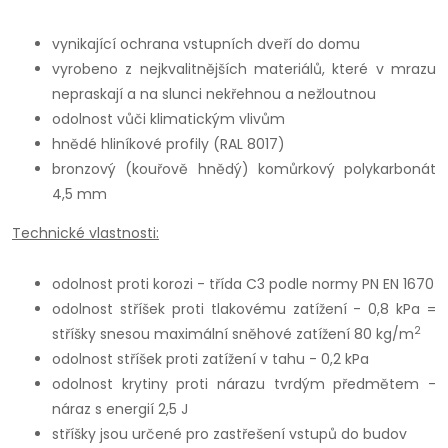
vynikající ochrana vstupních dveří do domu
vyrobeno z nejkvalitnějších materiálů, které v mrazu
nepraskají a na slunci nekřehnou a nežloutnou
odolnost vůči klimatickým vlivům
hnědé hliníkové profily (RAL 8017)
bronzový (kouřově hnědý) komůrkový polykarbonát
4,5 mm
Technické vlastnosti:
odolnost proti korozi - třída C3 podle normy PN EN 1670
odolnost stříšek proti tlakovému zatížení - 0,8 kPa =
2
stříšky snesou maximální sněhové zatížení 80 kg/m
odolnost stříšek proti zatížení v tahu - 0,2 kPa
odolnost krytiny proti nárazu tvrdým předmětem -
náraz s energií 2,5 J
stříšky jsou určené pro zastřešení vstupů do budov