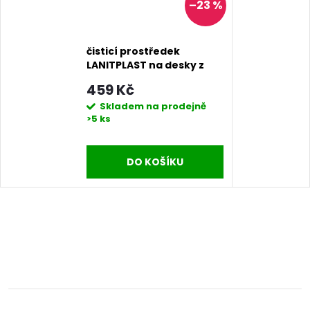
–23 %
čisticí prostředek
LANITPLAST na desky z
polykarbonátu
459 Kč
Skladem na prodejně
>5 ks
DO KOŠÍKU