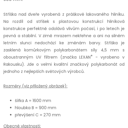
Stříška nad dveře vyrobená z práškově lakovaného hliníku.
Na rozdíl od stříšek s plastovou konstrukcí hliníková
konstrukce perfektně odolává vlivům počasí, i po letech je
pevná a stabilní. V zimě mrazem nekřehne a ani na silném
letním slunci nedochází ke změnám barvy. Stříška je
zasklená komůrkovým polykarbonátem síly 4,5 mm s
®
oboustranným UV filtrem (značka LEXAN
- vyrobeno v
Rakousku). Jde o velmi kvalitní značkový polykarbonát od
jednoho z nejlepších světových výrobců.
Rozměry (viz přiložený obrázek):
šířka A = 1600 mm
hloubka B = 900 mm
převýšení C = 270 mm
Obecné vlastnosti: