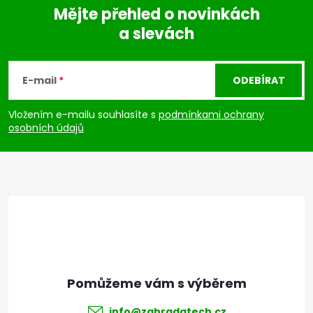
Mějte přehled o novinkách
a slevách
Z
á
E-mail
ODEBÍRAT
p
Vložením e-mailu souhlasíte s
podmínkami ochrany
osobních údajů
a
t
í
info
@
zahradatech.cz