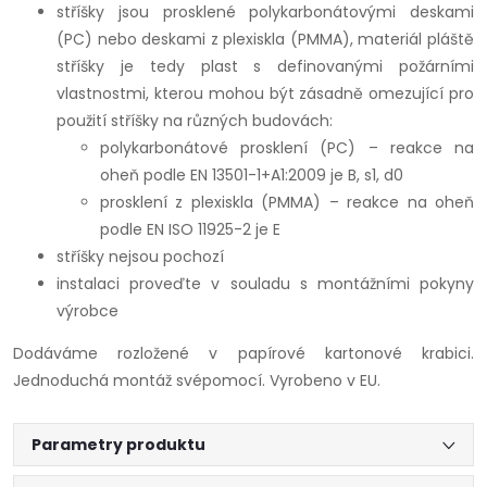
stříšky jsou prosklené polykarbonátovými deskami
(PC) nebo deskami z plexiskla (PMMA), materiál pláště
stříšky je tedy plast s definovanými požárními
vlastnostmi, kterou mohou být zásadně omezující pro
použití stříšky na různých budovách:
polykarbonátové prosklení (PC) – reakce na
oheň podle EN 13501-1+A1:2009 je B, s1, d0
prosklení z plexiskla (PMMA) – reakce na oheň
podle EN ISO 11925-2 je E
stříšky nejsou pochozí
instalaci proveďte v souladu s montážními pokyny
výrobce
Dodáváme rozložené v papírové kartonové krabici.
Jednoduchá montáž svépomocí. Vyrobeno v EU.
Parametry produktu