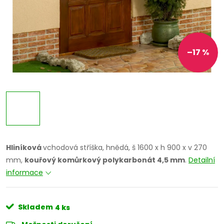
–17 %
Hliníková
vchodová stříška, hnědá, š 1600 x h 900 x v 270
mm,
kouřový komůrkový polykarbonát 4,5 mm
.
Detailní
informace
Skladem
4 ks