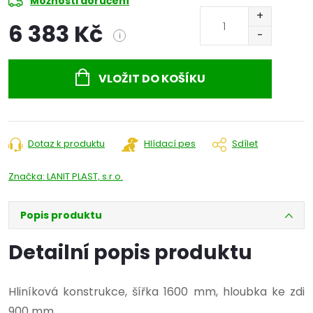
Možnosti doručení
6 383 Kč
i
Měrná
cena:
VLOŽIT DO KOŠÍKU
Dotaz k produktu
Hlídací pes
Sdílet
Značka:
LANIT PLAST, s.r.o.
Popis produktu
Detailní popis produktu
Hliníková konstrukce, šířka 1600 mm, hloubka ke zdi
900 mm.